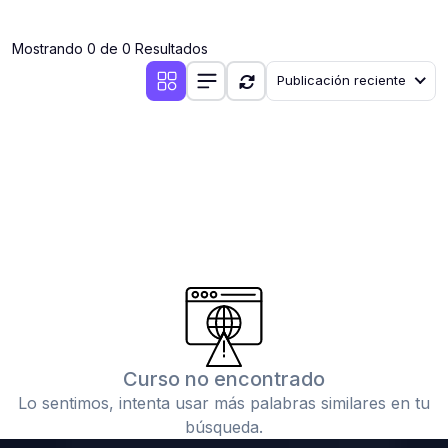
(0)
Clases en vivo por iniciarse
Mostrando 0 de 0 Resultados
(0)
Clases en vivo ya iniciadas
Publicación reciente
(0)
3. CONFERENCIAS
(0)
Conferencias por iniciar
(0)
Conferencias ya iniciadas
(0)
4. RESOLUCIÓN DE TAREAS, TRABAJOS Y PROBLEMAS
ACADÉMICOS
(0)
Banco de Preguntas
(0)
Exámenes
(0)
Tareas o trabajos de investigación ( monografías,
tesis, casos clínicos, etc.)
Curso no encontrado
(0)
Resolver tareas o preguntas, hacer trabajos
Lo sentimos, intenta usar más palabras similares en tu
académicos o de investigación (monografías y otros)
búsqueda.