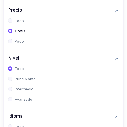
(0)
Historia
Precio
(0)
Arte y Música
Todo
(0)
Desarrollo Web
Gratis
(0)
Desarrollo Móvil
Pago
(0)
Lenguajes de Programación
(0)
Desarrollo de Videojuegos
Nivel
(0)
Edición, Diseño Gráfico e Ilustración
Todo
(0)
Informática
Principiante
(0)
Administración, Gestión Pública y Marketing
Intermedio
(0)
Arquitectura e Ingeniería Civil
Avanzado
(0)
Ingeniería de Sistemas
Idioma
(0)
Ingeniería de Software
(0)
Ciencia de Datos
Todo