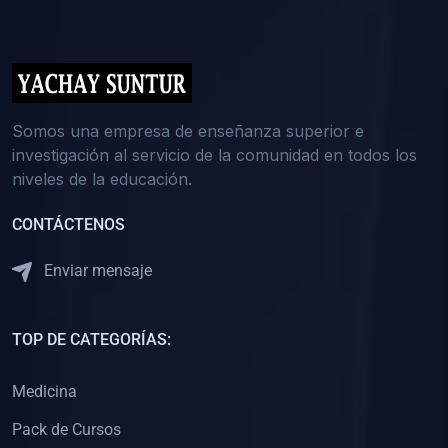
(0)
5. REFORZAMIENTO ACADÉMICO
(0)
Reforzamiento Personal
(0)
Reforzamiento Grupal
(0)
6. ASESORÍA
Somos una empresa de enseñanza superior e
investigación al servicio de la comunidad en todos los
(0)
Asesoría Educación Primaria
niveles de la educación.
(0)
Asesoría Educación Secundaria
CONTÁCTENOS
(0)
Asesoría Educación Preuniversitaria
(0)
Asesoría Educación Universitaria o Pregrado
Enviar mensaje
(0)
Asesoría Educación Postgrado
(0)
7. CAPACITACIÓN DOCENTE
TOP DE CATEGORÍAS:
(0)
Capacitación Docentes de Educación Primaria
Medicina
(0)
Capacitación Docentes de Educación Secundaria
Pack de Cursos
(0)
Capacitación Docentes de Preparación Preuniversitaria