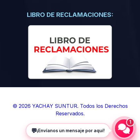
(0)
Libros de Inteligencia Artificial
(0)
Libros de Idiomas
LIBRO DE RECLAMACIONES:
(0)
9. BOLETINES
(0)
Boletines en Ciencias
(0)
Boletines en Ingenierías
(0)
Boletines en Humanidades
(0)
10. REVISTAS
(0)
Revistas en Ciencias
(0)
Revistas en Ingenierías
(0)
Revistas en Humanidades
© 2026 YACHAY SUNTUR. Todos los Derechos
Reservados.
(0)
11. SOFTWARE
1
(0)
Sistemas Operativos
💬
¡Envíanos un mensaje por aquí!
(0)
Aplicaciones