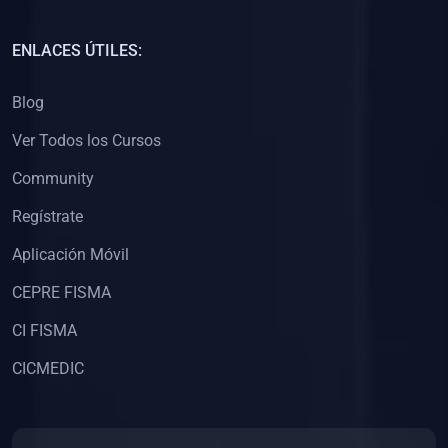
(0)
Capacitación Docentes Universitarios
ENLACES ÚTILES:
(0)
8. LIBROS
Blog
(0)
Libros de Matemáticas
Ver Todos los Cursos
(0)
Libros de Estadística
Community
(0)
Libros de Física
(0)
Libros de Química
Regístrate
(0)
Libros de Biología
Aplicación Móvil
(0)
Libros de Medicina
CEPRE FISMA
(0)
Libros de Economía
CI FISMA
(0)
Libros de Derecho
CICMEDIC
(0)
Libros de Historia
(0)
Libros de Arte y Música