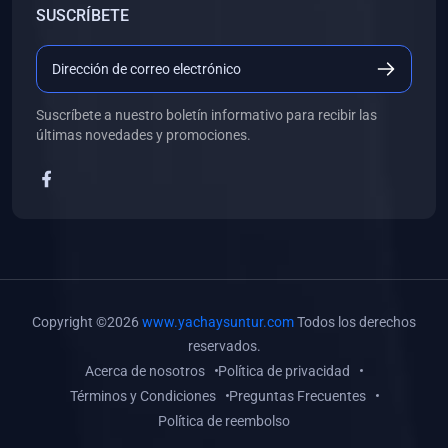
SUSCRÍBETE
(0)
Libros de Desarrollo Web y Móvil
(0)
Libros de Programación
(0)
Libros de Edición, Diseño Gráfico e Ilustración
Suscríbete a nuestro boletín informativo para recibir las
(0)
Libros de Informática
últimas novedades y promociones.
(0)
Libros de Administración, Gestión Pública y Marketing
(0)
Libros de Arquitectura e Ingeniería Civil
(0)
Libros de Ingeniería de Sistemas
(0)
Libros de Ingeniería de Software
(0)
Libros de Ciencia de Datos
Copyright ©2026
www.yachaysuntur.com
Todos los derechos
(0)
Libros de Computación Científica
reservados.
Acerca de nosotros
Política de privacidad
(0)
Libros de Mecatrónica
Términos y Condiciones
Preguntas Frecuentes
(0)
Libros de Robótica
Política de reembolso