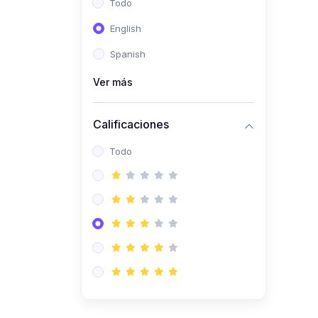
Todo
(0)
Ingeniería de Sistemas
English
(0)
Ingeniería de Software
Spanish
(0)
Ciencia de Datos
Ver más
(0)
Computación Científica
(0)
Ingeniería Mecatrónica
Calificaciones
(0)
Robótica
Todo
(0)
Inteligencia Artificial
(0)
Idiomas
(0)
Lenguaje
(0)
Literatura
(0)
Filosofía
(0)
Psicología