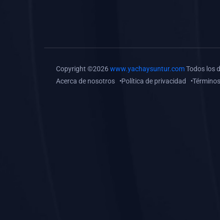
(0)
Tareas o trabajos de
investigación (
monografías, tesis, casos
clínicos, etc.)
(0)
Resolver tareas o
Copyright ©2026
www.yachaysuntur.com
Todos los 
preguntas, hacer trabajos
Acerca de nosotros
Política de privacidad
Términos
académicos o de
investigación (monografías
y otros)
(0)
5. REFORZAMIENTO
ACADÉMICO
(0)
Reforzamiento Personal
(0)
Reforzamiento Grupal
(0)
6. ASESORÍA
(0)
Asesoría Educación
Primaria