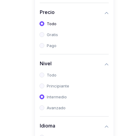
(0)
Historia
Precio
(0)
Arte y Música
Todo
(0)
Desarrollo Web
Gratis
(0)
Desarrollo Móvil
Pago
(0)
Lenguajes de
Programación
Nivel
(0)
Desarrollo de Videojuegos
Todo
(0)
Edición, Diseño Gráfico e
Principiante
Ilustración
(0)
Intermedio
Informática
(0)
Avanzado
Administración, Gestión
Pública y Marketing
Idioma
(0)
Arquitectura e Ingeniería
Civil