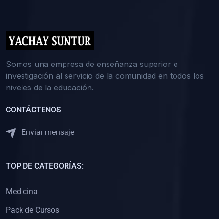
(0)
5. REFORZAMIENTO ACADÉMICO
(0)
Reforzamiento Personal
(0)
Reforzamiento Grupal
(0)
6. ASESORÍA
Somos una empresa de enseñanza superior e
investigación al servicio de la comunidad en todos los
(0)
Asesoría Educación Primaria
niveles de la educación.
(0)
Asesoría Educación Secundaria
CONTÁCTENOS
(0)
Asesoría Educación Preuniversitaria
(0)
Asesoría Educación Universitaria o Pregrado
Enviar mensaje
(0)
Asesoría Educación Postgrado
(0)
7. CAPACITACIÓN DOCENTE
TOP DE CATEGORÍAS:
(0)
Capacitación Docentes de Educación Primaria
Medicina
(0)
Capacitación Docentes de Educación Secundaria
Pack de Cursos
(0)
Capacitación Docentes de Preparación Preuniversitaria