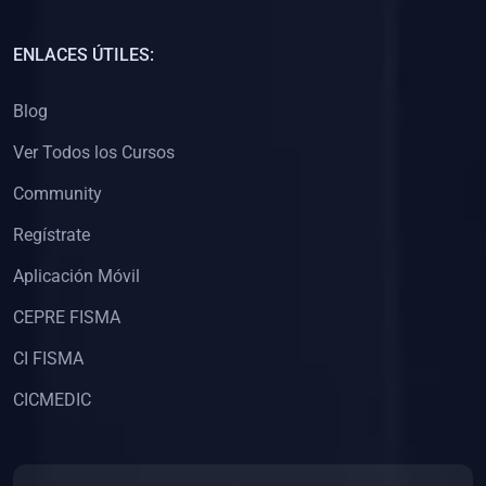
(0)
Capacitación Docentes Universitarios
ENLACES ÚTILES:
(0)
8. LIBROS
Blog
(0)
Libros de Matemáticas
Ver Todos los Cursos
(0)
Libros de Estadística
Community
(0)
Libros de Física
(0)
Libros de Química
Regístrate
(0)
Libros de Biología
Aplicación Móvil
(0)
Libros de Medicina
CEPRE FISMA
(0)
Libros de Economía
CI FISMA
(0)
Libros de Derecho
CICMEDIC
(0)
Libros de Historia
(0)
Libros de Arte y Música