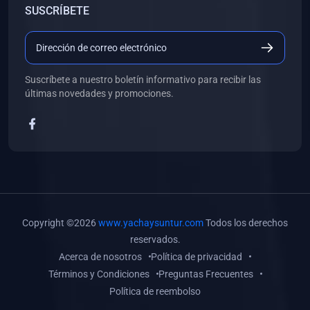
SUSCRÍBETE
(0)
Libros de Desarrollo Web y Móvil
(0)
Libros de Programación
(0)
Libros de Edición, Diseño Gráfico e Ilustración
Suscríbete a nuestro boletín informativo para recibir las
(0)
Libros de Informática
últimas novedades y promociones.
(0)
Libros de Administración, Gestión Pública y Marketing
(0)
Libros de Arquitectura e Ingeniería Civil
(0)
Libros de Ingeniería de Sistemas
(0)
Libros de Ingeniería de Software
(0)
Libros de Ciencia de Datos
Copyright ©2026
www.yachaysuntur.com
Todos los derechos
(0)
Libros de Computación Científica
reservados.
Acerca de nosotros
Política de privacidad
(0)
Libros de Mecatrónica
Términos y Condiciones
Preguntas Frecuentes
(0)
Libros de Robótica
Política de reembolso