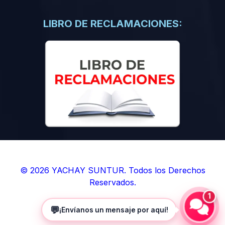
(0)
Libros de Inteligencia Artificial
(0)
Libros de Idiomas
LIBRO DE RECLAMACIONES:
(0)
9. BOLETINES
(0)
Boletines en Ciencias
(0)
Boletines en Ingenierías
(0)
Boletines en Humanidades
(0)
10. REVISTAS
(0)
Revistas en Ciencias
(0)
Revistas en Ingenierías
(0)
Revistas en Humanidades
© 2026 YACHAY SUNTUR. Todos los Derechos
Reservados.
(0)
11. SOFTWARE
1
(0)
Sistemas Operativos
💬
¡Envíanos un mensaje por aquí!
(0)
Aplicaciones