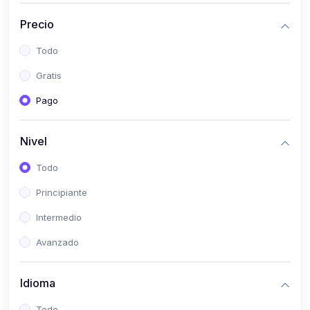
(0)
Historia
Precio
(0)
Arte y Música
Todo
(0)
Desarrollo Web
Gratis
(0)
Desarrollo Móvil
Pago
(0)
Lenguajes de Programación
(0)
Desarrollo de Videojuegos
Nivel
(0)
Edición, Diseño Gráfico e Ilustración
Todo
(0)
Informática
Principiante
(0)
Administración, Gestión Pública y Marketing
Intermedio
(0)
Arquitectura e Ingeniería Civil
Avanzado
(0)
Ingeniería de Sistemas
Idioma
(0)
Ingeniería de Software
(0)
Ciencia de Datos
Todo