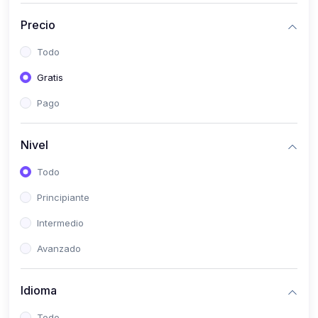
(0)
Historia
Precio
(0)
Arte y Música
Todo
(0)
Desarrollo Web
Gratis
(0)
Desarrollo Móvil
Pago
(0)
Lenguajes de Programación
(0)
Desarrollo de Videojuegos
Nivel
(0)
Edición, Diseño Gráfico e Ilustración
Todo
(0)
Informática
Principiante
(0)
Administración, Gestión Pública y Marketing
Intermedio
(0)
Arquitectura e Ingeniería Civil
Avanzado
(0)
Ingeniería de Sistemas
Idioma
(0)
Ingeniería de Software
(0)
Ciencia de Datos
Todo