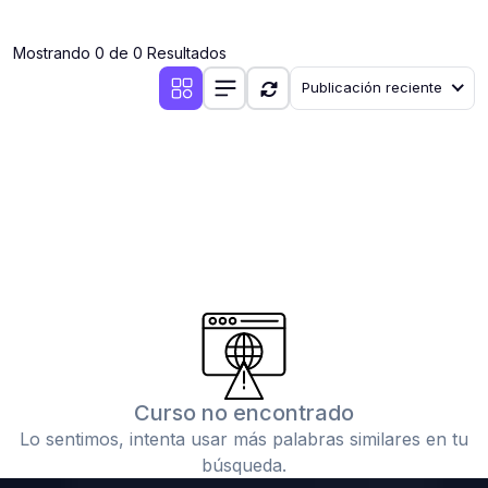
(0)
Clases en vivo por iniciarse
Mostrando 0 de 0 Resultados
(0)
Clases en vivo ya iniciadas
Publicación reciente
(0)
3. CONFERENCIAS
(0)
Conferencias por iniciar
(0)
Conferencias ya iniciadas
(0)
4. RESOLUCIÓN DE TAREAS, TRABAJOS Y PROBLEMAS
ACADÉMICOS
(0)
Banco de Preguntas
(0)
Exámenes
(0)
Tareas o trabajos de investigación ( monografías,
tesis, casos clínicos, etc.)
Curso no encontrado
(0)
Resolver tareas o preguntas, hacer trabajos
Lo sentimos, intenta usar más palabras similares en tu
académicos o de investigación (monografías y otros)
búsqueda.