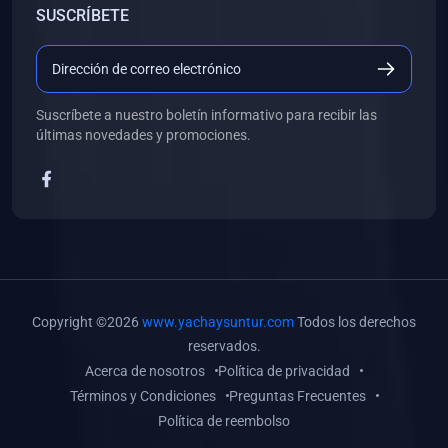
SUSCRÍBETE
(0)
Libros de Desarrollo Web y Móvil
(0)
Libros de Programación
(0)
Libros de Edición, Diseño Gráfico e Ilustración
Suscríbete a nuestro boletín informativo para recibir las
(0)
Libros de Informática
últimas novedades y promociones.
(0)
Libros de Administración, Gestión Pública y Marketing
(0)
Libros de Arquitectura e Ingeniería Civil
(0)
Libros de Ingeniería de Sistemas
(0)
Libros de Ingeniería de Software
(0)
Libros de Ciencia de Datos
Copyright ©2026
www.yachaysuntur.com
Todos los derechos
(0)
Libros de Computación Científica
reservados.
Acerca de nosotros
Política de privacidad
(0)
Libros de Mecatrónica
Términos y Condiciones
Preguntas Frecuentes
(0)
Libros de Robótica
Política de reembolso