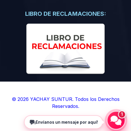
(0)
Libros de Inteligencia Artificial
(0)
Libros de Idiomas
LIBRO DE RECLAMACIONES:
(0)
9. BOLETINES
(0)
Boletines en Ciencias
(0)
Boletines en Ingenierías
(0)
Boletines en Humanidades
(0)
10. REVISTAS
(0)
Revistas en Ciencias
(0)
Revistas en Ingenierías
(0)
Revistas en Humanidades
© 2026 YACHAY SUNTUR. Todos los Derechos
Reservados.
(0)
11. SOFTWARE
1
(0)
Sistemas Operativos
💬
¡Envíanos un mensaje por aquí!
(0)
Aplicaciones