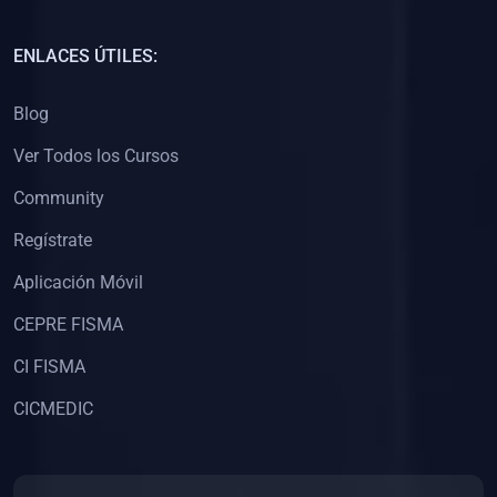
(0)
Capacitación Docentes Universitarios
ENLACES ÚTILES:
(0)
8. LIBROS
Blog
(0)
Libros de Matemáticas
Ver Todos los Cursos
(0)
Libros de Estadística
Community
(0)
Libros de Física
(0)
Libros de Química
Regístrate
(0)
Libros de Biología
Aplicación Móvil
(0)
Libros de Medicina
CEPRE FISMA
(0)
Libros de Economía
CI FISMA
(0)
Libros de Derecho
CICMEDIC
(0)
Libros de Historia
(0)
Libros de Arte y Música