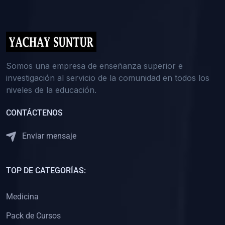
(0)
5. REFORZAMIENTO ACADÉMICO
(0)
Reforzamiento Personal
(0)
Reforzamiento Grupal
(0)
6. ASESORÍA
Somos una empresa de enseñanza superior e
investigación al servicio de la comunidad en todos los
(0)
Asesoría Educación Primaria
niveles de la educación.
(0)
Asesoría Educación Secundaria
CONTÁCTENOS
(0)
Asesoría Educación Preuniversitaria
(0)
Asesoría Educación Universitaria o Pregrado
Enviar mensaje
(0)
Asesoría Educación Postgrado
(0)
7. CAPACITACIÓN DOCENTE
TOP DE CATEGORÍAS:
(0)
Capacitación Docentes de Educación Primaria
Medicina
(0)
Capacitación Docentes de Educación Secundaria
Pack de Cursos
(0)
Capacitación Docentes de Preparación Preuniversitaria