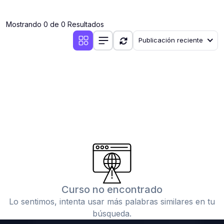
(0)
Clases en vivo por iniciarse
Mostrando 0 de 0 Resultados
(0)
Clases en vivo ya iniciadas
Publicación reciente
(0)
3. CONFERENCIAS
(0)
Conferencias por iniciar
(0)
Conferencias ya iniciadas
(0)
4. RESOLUCIÓN DE TAREAS, TRABAJOS Y PROBLEMAS
ACADÉMICOS
(0)
Banco de Preguntas
(0)
Exámenes
(0)
Tareas o trabajos de investigación ( monografías,
tesis, casos clínicos, etc.)
Curso no encontrado
(0)
Resolver tareas o preguntas, hacer trabajos
Lo sentimos, intenta usar más palabras similares en tu
académicos o de investigación (monografías y otros)
búsqueda.