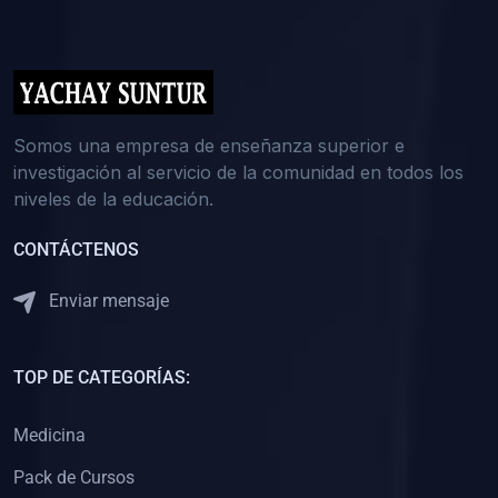
(0)
5. REFORZAMIENTO ACADÉMICO
(0)
Reforzamiento Personal
(0)
Reforzamiento Grupal
(0)
6. ASESORÍA
Somos una empresa de enseñanza superior e
investigación al servicio de la comunidad en todos los
(0)
Asesoría Educación Primaria
niveles de la educación.
(0)
Asesoría Educación Secundaria
CONTÁCTENOS
(0)
Asesoría Educación Preuniversitaria
(0)
Asesoría Educación Universitaria o Pregrado
Enviar mensaje
(0)
Asesoría Educación Postgrado
(0)
7. CAPACITACIÓN DOCENTE
TOP DE CATEGORÍAS:
(0)
Capacitación Docentes de Educación Primaria
Medicina
(0)
Capacitación Docentes de Educación Secundaria
Pack de Cursos
(0)
Capacitación Docentes de Preparación Preuniversitaria