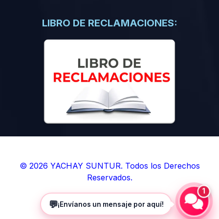
(0)
Libros de Inteligencia Artificial
(0)
Libros de Idiomas
LIBRO DE RECLAMACIONES:
(0)
9. BOLETINES
(0)
Boletines en Ciencias
(0)
Boletines en Ingenierías
(0)
Boletines en Humanidades
(0)
10. REVISTAS
(0)
Revistas en Ciencias
(0)
Revistas en Ingenierías
(0)
Revistas en Humanidades
© 2026 YACHAY SUNTUR. Todos los Derechos
Reservados.
(0)
11. SOFTWARE
1
(0)
Sistemas Operativos
💬
¡Envíanos un mensaje por aquí!
(0)
Aplicaciones