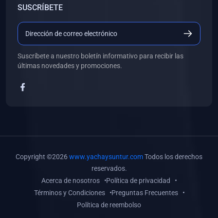
SUSCRÍBETE
(0)
Libros de Desarrollo Web y Móvil
(0)
Libros de Programación
(0)
Libros de Edición, Diseño Gráfico e Ilustración
Suscríbete a nuestro boletín informativo para recibir las
(0)
Libros de Informática
últimas novedades y promociones.
(0)
Libros de Administración, Gestión Pública y Marketing
(0)
Libros de Arquitectura e Ingeniería Civil
(0)
Libros de Ingeniería de Sistemas
(0)
Libros de Ingeniería de Software
(0)
Libros de Ciencia de Datos
Copyright ©2026
www.yachaysuntur.com
Todos los derechos
(0)
Libros de Computación Científica
reservados.
Acerca de nosotros
Política de privacidad
(0)
Libros de Mecatrónica
Términos y Condiciones
Preguntas Frecuentes
(0)
Libros de Robótica
Política de reembolso