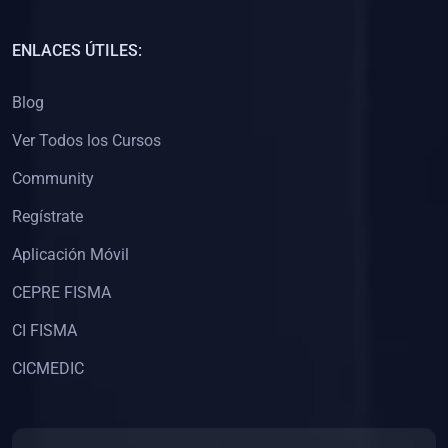
(0)
Capacitación Docentes Universitarios
ENLACES ÚTILES:
(0)
8. LIBROS
Blog
(0)
Libros de Matemáticas
Ver Todos los Cursos
(0)
Libros de Estadística
Community
(0)
Libros de Física
(0)
Libros de Química
Regístrate
(0)
Libros de Biología
Aplicación Móvil
(0)
Libros de Medicina
CEPRE FISMA
(0)
Libros de Economía
CI FISMA
(0)
Libros de Derecho
CICMEDIC
(0)
Libros de Historia
(0)
Libros de Arte y Música