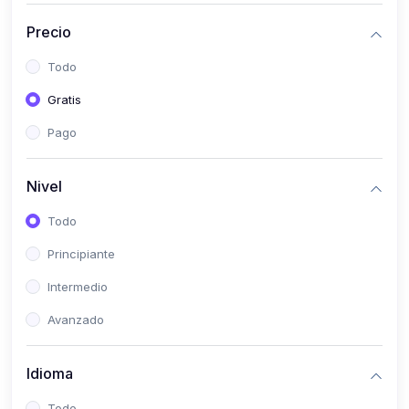
(0)
Historia
Precio
(0)
Arte y Música
Todo
(0)
Desarrollo Web
Gratis
(0)
Desarrollo Móvil
Pago
(0)
Lenguajes de Programación
(0)
Desarrollo de Videojuegos
Nivel
(0)
Edición, Diseño Gráfico e Ilustración
Todo
(0)
Informática
Principiante
(0)
Administración, Gestión Pública y Marketing
Intermedio
(0)
Arquitectura e Ingeniería Civil
Avanzado
(0)
Ingeniería de Sistemas
Idioma
(0)
Ingeniería de Software
(0)
Ciencia de Datos
Todo