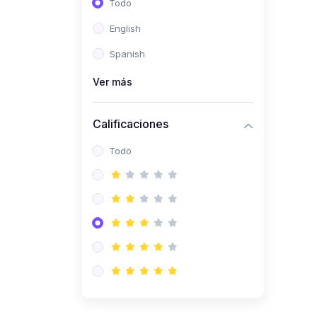
Todo
(0)
Ingeniería de Sistemas
English
(0)
Ingeniería de Software
Spanish
(0)
Ciencia de Datos
Ver más
(0)
Computación Científica
(0)
Ingeniería Mecatrónica
Calificaciones
(0)
Robótica
Todo
(0)
Inteligencia Artificial
(0)
Idiomas
(0)
Lenguaje
(0)
Literatura
(0)
Filosofía
(0)
Psicología