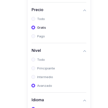
(0)
Historia
Precio
(0)
Arte y Música
Todo
(0)
Desarrollo Web
Gratis
(0)
Desarrollo Móvil
Pago
(0)
Lenguajes de
Programación
Nivel
(0)
Desarrollo de Videojuegos
Todo
(0)
Edición, Diseño Gráfico e
Principiante
Ilustración
(0)
Intermedio
Informática
(0)
Avanzado
Administración, Gestión
Pública y Marketing
Idioma
(0)
Arquitectura e Ingeniería
Civil