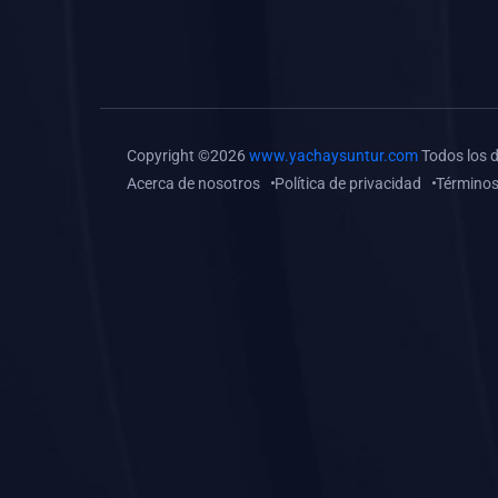
(0)
Tareas o trabajos de
investigación (
monografías, tesis, casos
clínicos, etc.)
(0)
Resolver tareas o
Copyright ©2026
www.yachaysuntur.com
Todos los 
preguntas, hacer trabajos
Acerca de nosotros
Política de privacidad
Términos
académicos o de
investigación (monografías
y otros)
(0)
5. REFORZAMIENTO
ACADÉMICO
(0)
Reforzamiento Personal
(0)
Reforzamiento Grupal
(0)
6. ASESORÍA
(0)
Asesoría Educación
Primaria