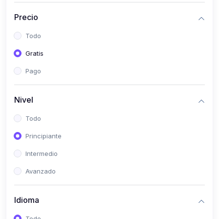
(0)
Historia
Precio
(0)
Arte y Música
Todo
(0)
Desarrollo Web
Gratis
(0)
Desarrollo Móvil
Pago
(0)
Lenguajes de Programación
(0)
Desarrollo de Videojuegos
Nivel
(0)
Edición, Diseño Gráfico e Ilustración
Todo
(0)
Informática
Principiante
(0)
Administración, Gestión Pública y Marketing
Intermedio
(0)
Arquitectura e Ingeniería Civil
Avanzado
(0)
Ingeniería de Sistemas
Idioma
(0)
Ingeniería de Software
(0)
Ciencia de Datos
Todo