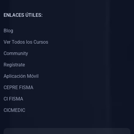
(0)
Capacitación Docentes Universitarios
ENLACES ÚTILES:
(0)
8. LIBROS
Blog
(0)
Libros de Matemáticas
Ver Todos los Cursos
(0)
Libros de Estadística
Community
(0)
Libros de Física
(0)
Libros de Química
Regístrate
(0)
Libros de Biología
Aplicación Móvil
(0)
Libros de Medicina
CEPRE FISMA
(0)
Libros de Economía
CI FISMA
(0)
Libros de Derecho
CICMEDIC
(0)
Libros de Historia
(0)
Libros de Arte y Música