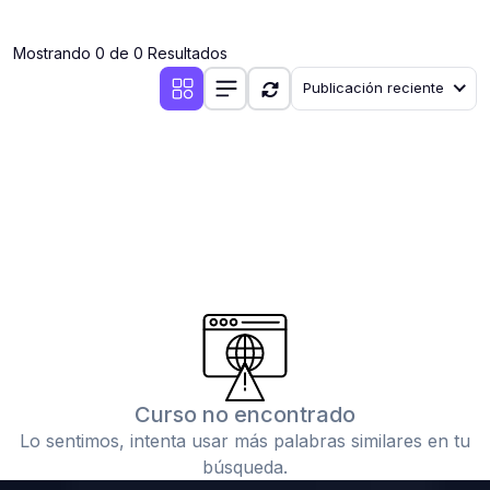
(0)
Clases en vivo por iniciarse
Mostrando 0 de 0 Resultados
(0)
Clases en vivo ya iniciadas
Publicación reciente
(0)
3. CONFERENCIAS
(0)
Conferencias por iniciar
(0)
Conferencias ya iniciadas
(0)
4. RESOLUCIÓN DE TAREAS, TRABAJOS Y PROBLEMAS
ACADÉMICOS
(0)
Banco de Preguntas
(0)
Exámenes
(0)
Tareas o trabajos de investigación ( monografías,
tesis, casos clínicos, etc.)
Curso no encontrado
(0)
Resolver tareas o preguntas, hacer trabajos
Lo sentimos, intenta usar más palabras similares en tu
académicos o de investigación (monografías y otros)
búsqueda.