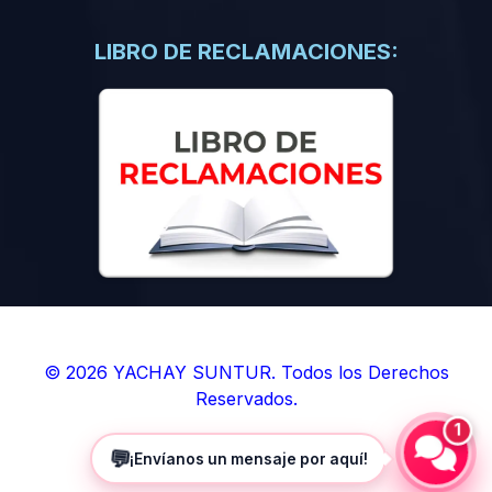
(0)
Libros de Inteligencia Artificial
(0)
Libros de Idiomas
LIBRO DE RECLAMACIONES:
(0)
9. BOLETINES
(0)
Boletines en Ciencias
(0)
Boletines en Ingenierías
(0)
Boletines en Humanidades
(0)
10. REVISTAS
(0)
Revistas en Ciencias
(0)
Revistas en Ingenierías
(0)
Revistas en Humanidades
© 2026 YACHAY SUNTUR. Todos los Derechos
Reservados.
(0)
11. SOFTWARE
1
(0)
Sistemas Operativos
💬
¡Envíanos un mensaje por aquí!
(0)
Aplicaciones