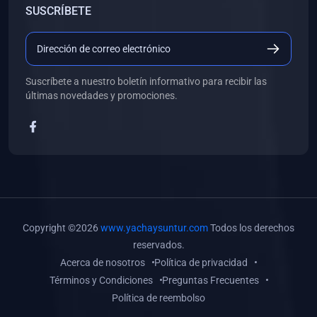
SUSCRÍBETE
(0)
Libros de Desarrollo Web y Móvil
(0)
Libros de Programación
(0)
Libros de Edición, Diseño Gráfico e Ilustración
Suscríbete a nuestro boletín informativo para recibir las
(0)
Libros de Informática
últimas novedades y promociones.
(0)
Libros de Administración, Gestión Pública y Marketing
(0)
Libros de Arquitectura e Ingeniería Civil
(0)
Libros de Ingeniería de Sistemas
(0)
Libros de Ingeniería de Software
(0)
Libros de Ciencia de Datos
Copyright ©2026
www.yachaysuntur.com
Todos los derechos
(0)
Libros de Computación Científica
reservados.
Acerca de nosotros
Política de privacidad
(0)
Libros de Mecatrónica
Términos y Condiciones
Preguntas Frecuentes
(0)
Libros de Robótica
Política de reembolso