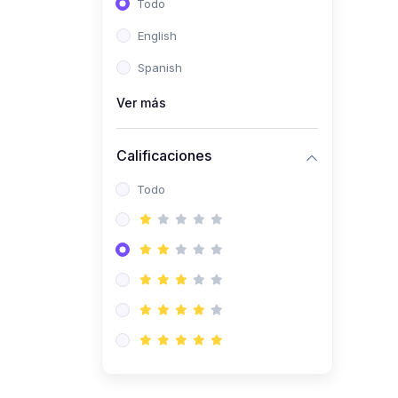
Todo
(0)
Ingeniería de Sistemas
English
(0)
Ingeniería de Software
Spanish
(0)
Ciencia de Datos
Ver más
(0)
Computación Científica
(0)
Ingeniería Mecatrónica
Calificaciones
(0)
Robótica
Todo
(0)
Inteligencia Artificial
(0)
Idiomas
(0)
Lenguaje
(0)
Literatura
(0)
Filosofía
(0)
Psicología