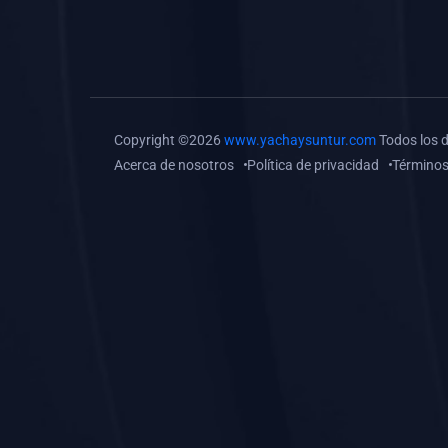
(0)
Tareas o trabajos de
investigación (
monografías, tesis, casos
clínicos, etc.)
(0)
Resolver tareas o
Copyright ©2026
www.yachaysuntur.com
Todos los 
preguntas, hacer trabajos
Acerca de nosotros
Política de privacidad
Términos
académicos o de
investigación (monografías
y otros)
(0)
5. REFORZAMIENTO
ACADÉMICO
(0)
Reforzamiento Personal
(0)
Reforzamiento Grupal
(0)
6. ASESORÍA
(0)
Asesoría Educación
Primaria