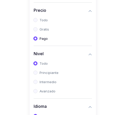
(0)
Historia
Precio
(0)
Arte y Música
Todo
(0)
Desarrollo Web
Gratis
(0)
Desarrollo Móvil
Pago
(0)
Lenguajes de
Programación
Nivel
(0)
Desarrollo de Videojuegos
Todo
(0)
Edición, Diseño Gráfico e
Principiante
Ilustración
(0)
Intermedio
Informática
(0)
Avanzado
Administración, Gestión
Pública y Marketing
Idioma
(0)
Arquitectura e Ingeniería
Civil