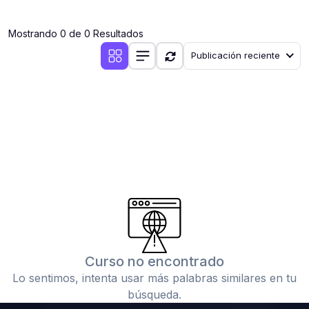
(0)
Clases en vivo por iniciarse
Mostrando 0 de 0 Resultados
(0)
Clases en vivo ya iniciadas
Publicación reciente
(0)
3. CONFERENCIAS
(0)
Conferencias por iniciar
(0)
Conferencias ya iniciadas
(0)
4. RESOLUCIÓN DE TAREAS, TRABAJOS Y PROBLEMAS
ACADÉMICOS
(0)
Banco de Preguntas
(0)
Exámenes
(0)
Tareas o trabajos de investigación ( monografías,
tesis, casos clínicos, etc.)
Curso no encontrado
(0)
Resolver tareas o preguntas, hacer trabajos
Lo sentimos, intenta usar más palabras similares en tu
académicos o de investigación (monografías y otros)
búsqueda.