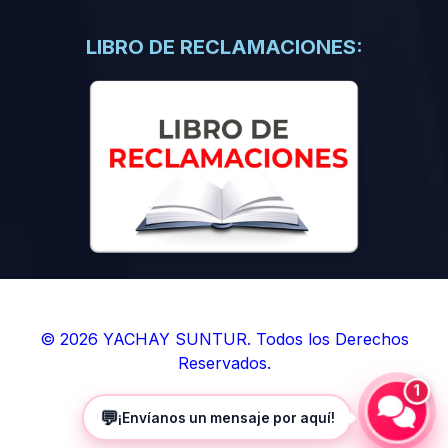
(0)
Libros de Inteligencia Artificial
(0)
Libros de Idiomas
LIBRO DE RECLAMACIONES:
(0)
9. BOLETINES
(0)
Boletines en Ciencias
(0)
Boletines en Ingenierías
(0)
Boletines en Humanidades
(0)
10. REVISTAS
(0)
Revistas en Ciencias
(0)
Revistas en Ingenierías
(0)
Revistas en Humanidades
© 2026 YACHAY SUNTUR. Todos los Derechos
Reservados.
(0)
11. SOFTWARE
1
(0)
Sistemas Operativos
💬
¡Envíanos un mensaje por aquí!
(0)
Aplicaciones