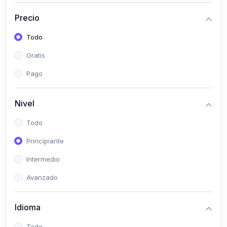
(0)
Historia
Precio
(0)
Arte y Música
Todo
(0)
Desarrollo Web
Gratis
(0)
Desarrollo Móvil
Pago
(0)
Lenguajes de Programación
(0)
Desarrollo de Videojuegos
Nivel
(0)
Edición, Diseño Gráfico e Ilustración
Todo
(0)
Informática
Principiante
(0)
Administración, Gestión Pública y Marketing
Intermedio
(0)
Arquitectura e Ingeniería Civil
Avanzado
(0)
Ingeniería de Sistemas
Idioma
(0)
Ingeniería de Software
(0)
Ciencia de Datos
Todo