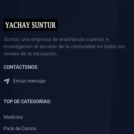
(0)
5. REFORZAMIENTO ACADÉMICO
(0)
Reforzamiento Personal
(0)
Reforzamiento Grupal
(0)
6. ASESORÍA
Somos una empresa de enseñanza superior e
investigación al servicio de la comunidad en todos los
(0)
Asesoría Educación Primaria
niveles de la educación.
(0)
Asesoría Educación Secundaria
CONTÁCTENOS
(0)
Asesoría Educación Preuniversitaria
(0)
Asesoría Educación Universitaria o Pregrado
Enviar mensaje
(0)
Asesoría Educación Postgrado
(0)
7. CAPACITACIÓN DOCENTE
TOP DE CATEGORÍAS:
(0)
Capacitación Docentes de Educación Primaria
Medicina
(0)
Capacitación Docentes de Educación Secundaria
Pack de Cursos
(0)
Capacitación Docentes de Preparación Preuniversitaria