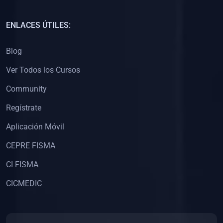
(0)
Capacitación Docentes Universitarios
ENLACES ÚTILES:
(0)
8. LIBROS
Blog
(0)
Libros de Matemáticas
Ver Todos los Cursos
(0)
Libros de Estadística
Community
(0)
Libros de Física
(0)
Libros de Química
Regístrate
(0)
Libros de Biología
Aplicación Móvil
(0)
Libros de Medicina
CEPRE FISMA
(0)
Libros de Economía
CI FISMA
(0)
Libros de Derecho
CICMEDIC
(0)
Libros de Historia
(0)
Libros de Arte y Música