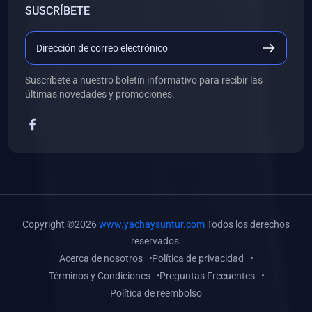
SUSCRÍBETE
(0)
Libros de Desarrollo Web y Móvil
(0)
Libros de Programación
(0)
Libros de Edición, Diseño Gráfico e Ilustración
Suscríbete a nuestro boletín informativo para recibir las
(0)
Libros de Informática
últimas novedades y promociones.
(0)
Libros de Administración, Gestión Pública y Marketing
(0)
Libros de Arquitectura e Ingeniería Civil
(0)
Libros de Ingeniería de Sistemas
(0)
Libros de Ingeniería de Software
(0)
Libros de Ciencia de Datos
Copyright ©2026
www.yachaysuntur.com
Todos los derechos
(0)
Libros de Computación Científica
reservados.
Acerca de nosotros
Política de privacidad
(0)
Libros de Mecatrónica
Términos y Condiciones
Preguntas Frecuentes
(0)
Libros de Robótica
Política de reembolso