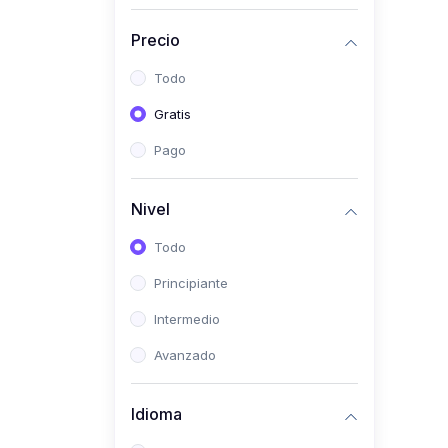
(0)
Historia
Precio
(0)
Arte y Música
Todo
(0)
Desarrollo Web
Gratis
(0)
Desarrollo Móvil
Pago
(0)
Lenguajes de
Programación
Nivel
(0)
Desarrollo de Videojuegos
Todo
(0)
Edición, Diseño Gráfico e
Principiante
Ilustración
(0)
Intermedio
Informática
(0)
Avanzado
Administración, Gestión
Pública y Marketing
Idioma
(0)
Arquitectura e Ingeniería
Civil