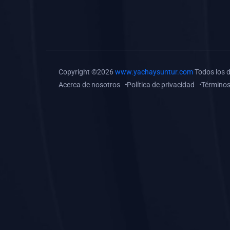
(0)
Tareas o trabajos de
investigación (
monografías, tesis, casos
clínicos, etc.)
(0)
Resolver tareas o
Copyright ©2026
www.yachaysuntur.com
Todos los 
preguntas, hacer trabajos
Acerca de nosotros
Política de privacidad
Términos
académicos o de
investigación (monografías
y otros)
(0)
5. REFORZAMIENTO
ACADÉMICO
(0)
Reforzamiento Personal
(0)
Reforzamiento Grupal
(0)
6. ASESORÍA
(0)
Asesoría Educación
Primaria