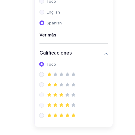
Todo
(0)
Ingeniería de Sistemas
English
(0)
Ingeniería de Software
Spanish
(0)
Ciencia de Datos
Ver más
(0)
Computación Científica
(0)
Ingeniería Mecatrónica
Calificaciones
(0)
Robótica
Todo
(0)
Inteligencia Artificial
(0)
Idiomas
(0)
Lenguaje
(0)
Literatura
(0)
Filosofía
(0)
Psicología