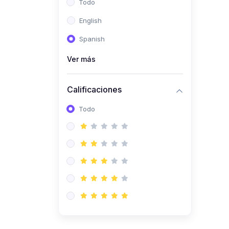
Todo
(0)
Ingeniería de Sistemas
English
(0)
Ingeniería de Software
Spanish
(0)
Ciencia de Datos
Ver más
(0)
Computación Científica
(0)
Ingeniería Mecatrónica
Calificaciones
(0)
Robótica
Todo
(0)
Inteligencia Artificial
(0)
Idiomas
(0)
Lenguaje
(0)
Literatura
(0)
Filosofía
(0)
Psicología