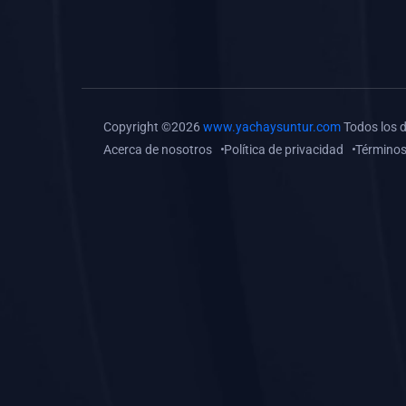
(0)
Tareas o trabajos de
investigación (
monografías, tesis, casos
clínicos, etc.)
(0)
Resolver tareas o
Copyright ©2026
www.yachaysuntur.com
Todos los 
preguntas, hacer trabajos
Acerca de nosotros
Política de privacidad
Términos
académicos o de
investigación (monografías
y otros)
(0)
5. REFORZAMIENTO
ACADÉMICO
(0)
Reforzamiento Personal
(0)
Reforzamiento Grupal
(0)
6. ASESORÍA
(0)
Asesoría Educación
Primaria