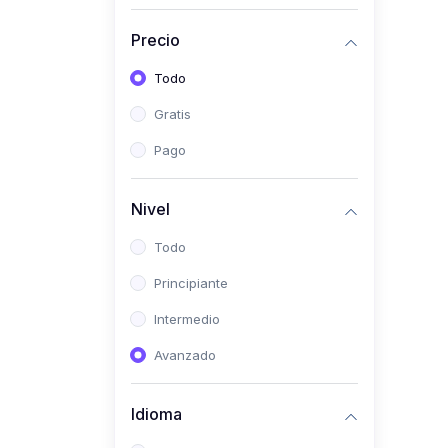
(0)
Historia
Precio
(0)
Arte y Música
Todo
(0)
Desarrollo Web
Gratis
(0)
Desarrollo Móvil
Pago
(0)
Lenguajes de
Programación
Nivel
(0)
Desarrollo de Videojuegos
Todo
(0)
Edición, Diseño Gráfico e
Principiante
Ilustración
(0)
Intermedio
Informática
(0)
Avanzado
Administración, Gestión
Pública y Marketing
Idioma
(0)
Arquitectura e Ingeniería
Civil