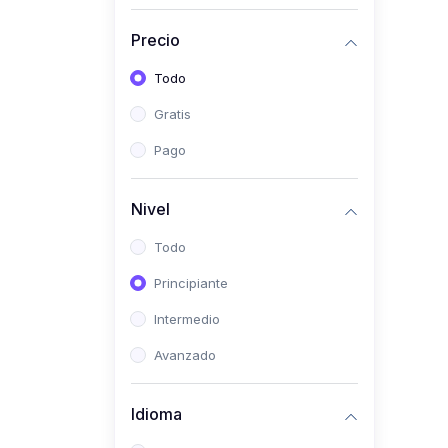
(0)
Historia
Precio
(0)
Arte y Música
Todo
(0)
Desarrollo Web
Gratis
(0)
Desarrollo Móvil
Pago
(0)
Lenguajes de
Programación
Nivel
(0)
Desarrollo de Videojuegos
Todo
(0)
Edición, Diseño Gráfico e
Principiante
Ilustración
(0)
Intermedio
Informática
(0)
Avanzado
Administración, Gestión
Pública y Marketing
Idioma
(0)
Arquitectura e Ingeniería
Civil