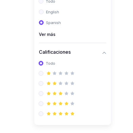
Todo
(0)
Ingeniería de Sistemas
English
(0)
Ingeniería de Software
Spanish
(0)
Ciencia de Datos
Ver más
(0)
Computación Científica
(0)
Ingeniería Mecatrónica
Calificaciones
(0)
Robótica
Todo
(0)
Inteligencia Artificial
(0)
Idiomas
(0)
Lenguaje
(0)
Literatura
(0)
Filosofía
(0)
Psicología