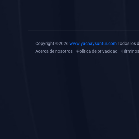
(0)
Tareas o trabajos de
investigación (
monografías, tesis, casos
clínicos, etc.)
(0)
Resolver tareas o
Copyright ©2026
www.yachaysuntur.com
Todos los 
preguntas, hacer trabajos
Acerca de nosotros
Política de privacidad
Términos
académicos o de
investigación (monografías
y otros)
(0)
5. REFORZAMIENTO
ACADÉMICO
(0)
Reforzamiento Personal
(0)
Reforzamiento Grupal
(0)
6. ASESORÍA
(0)
Asesoría Educación
Primaria