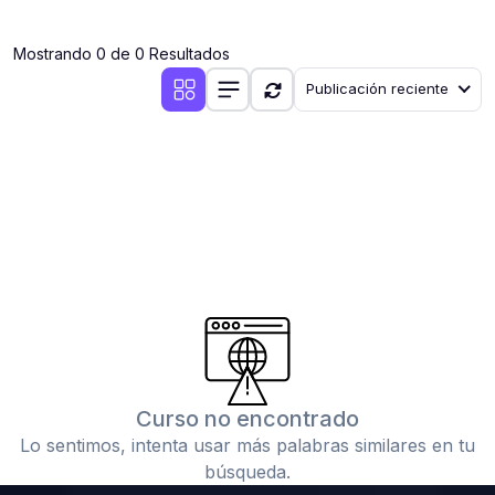
(0)
Clases en vivo por iniciarse
Mostrando 0 de 0 Resultados
(0)
Clases en vivo ya iniciadas
Publicación reciente
(0)
3. CONFERENCIAS
(0)
Conferencias por iniciar
(0)
Conferencias ya iniciadas
(0)
4. RESOLUCIÓN DE TAREAS, TRABAJOS Y PROBLEMAS
ACADÉMICOS
(0)
Banco de Preguntas
(0)
Exámenes
(0)
Tareas o trabajos de investigación ( monografías,
tesis, casos clínicos, etc.)
Curso no encontrado
(0)
Resolver tareas o preguntas, hacer trabajos
Lo sentimos, intenta usar más palabras similares en tu
académicos o de investigación (monografías y otros)
búsqueda.