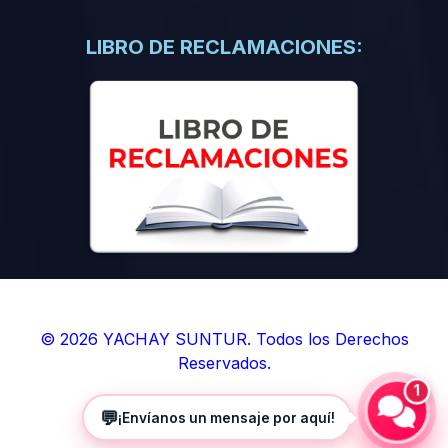
(0)
Libros de Inteligencia Artificial
(0)
Libros de Idiomas
LIBRO DE RECLAMACIONES:
(0)
9. BOLETINES
(0)
Boletines en Ciencias
(0)
Boletines en Ingenierías
(0)
Boletines en Humanidades
(0)
10. REVISTAS
(0)
Revistas en Ciencias
(0)
Revistas en Ingenierías
(0)
Revistas en Humanidades
© 2026 YACHAY SUNTUR. Todos los Derechos
Reservados.
(0)
11. SOFTWARE
1
(0)
Sistemas Operativos
💬
¡Envíanos un mensaje por aquí!
(0)
Aplicaciones