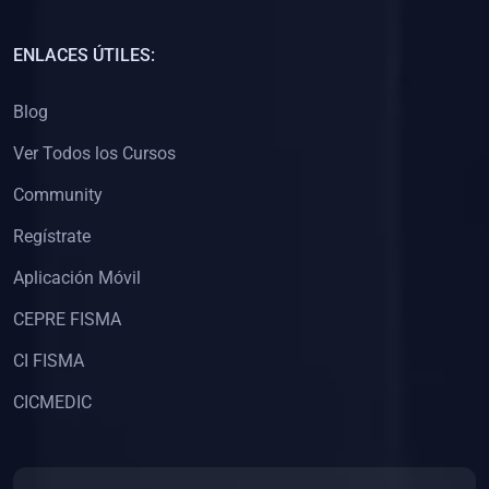
(0)
Capacitación Docentes Universitarios
ENLACES ÚTILES:
(0)
8. LIBROS
Blog
(0)
Libros de Matemáticas
Ver Todos los Cursos
(0)
Libros de Estadística
Community
(0)
Libros de Física
(0)
Libros de Química
Regístrate
(0)
Libros de Biología
Aplicación Móvil
(0)
Libros de Medicina
CEPRE FISMA
(0)
Libros de Economía
CI FISMA
(0)
Libros de Derecho
CICMEDIC
(0)
Libros de Historia
(0)
Libros de Arte y Música