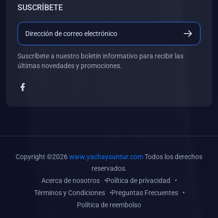
SUSCRÍBETE
(0)
Libros de Desarrollo Web y Móvil
(0)
Libros de Programación
(0)
Libros de Edición, Diseño Gráfico e Ilustración
Suscríbete a nuestro boletín informativo para recibir las
(0)
Libros de Informática
últimas novedades y promociones.
(0)
Libros de Administración, Gestión Pública y Marketing
(0)
Libros de Arquitectura e Ingeniería Civil
(0)
Libros de Ingeniería de Sistemas
(0)
Libros de Ingeniería de Software
(0)
Libros de Ciencia de Datos
Copyright ©2026
www.yachaysuntur.com
Todos los derechos
(0)
Libros de Computación Científica
reservados.
Acerca de nosotros
Política de privacidad
(0)
Libros de Mecatrónica
Términos y Condiciones
Preguntas Frecuentes
(0)
Libros de Robótica
Política de reembolso