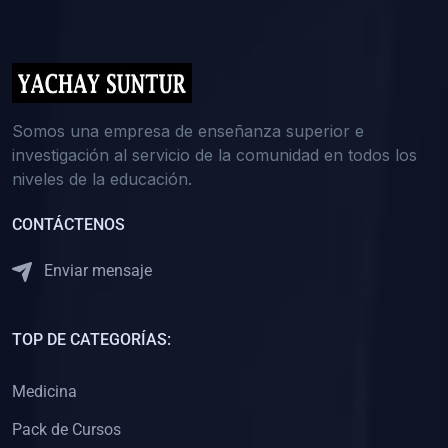
(0)
5. REFORZAMIENTO ACADÉMICO
(0)
Reforzamiento Personal
(0)
Reforzamiento Grupal
(0)
6. ASESORÍA
Somos una empresa de enseñanza superior e
investigación al servicio de la comunidad en todos los
(0)
Asesoría Educación Primaria
niveles de la educación.
(0)
Asesoría Educación Secundaria
CONTÁCTENOS
(0)
Asesoría Educación Preuniversitaria
(0)
Asesoría Educación Universitaria o Pregrado
Enviar mensaje
(0)
Asesoría Educación Postgrado
(0)
7. CAPACITACIÓN DOCENTE
TOP DE CATEGORÍAS:
(0)
Capacitación Docentes de Educación Primaria
Medicina
(0)
Capacitación Docentes de Educación Secundaria
Pack de Cursos
(0)
Capacitación Docentes de Preparación Preuniversitaria