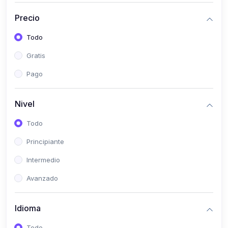
(0)
Historia
Precio
(0)
Arte y Música
Todo
(0)
Desarrollo Web
Gratis
(0)
Desarrollo Móvil
Pago
(0)
Lenguajes de Programación
(0)
Desarrollo de Videojuegos
Nivel
(0)
Edición, Diseño Gráfico e Ilustración
Todo
(0)
Informática
Principiante
(0)
Administración, Gestión Pública y Marketing
Intermedio
(0)
Arquitectura e Ingeniería Civil
Avanzado
(0)
Ingeniería de Sistemas
Idioma
(0)
Ingeniería de Software
(0)
Ciencia de Datos
Todo