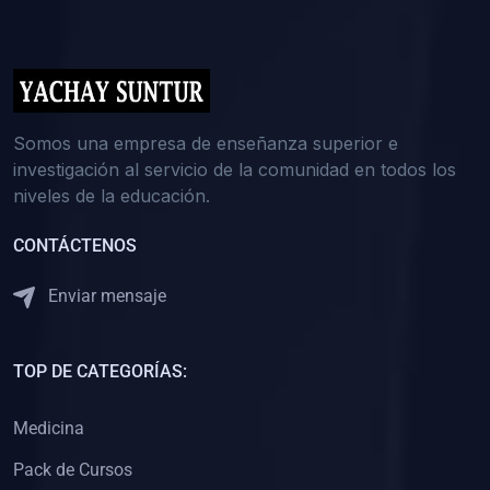
(0)
5. REFORZAMIENTO ACADÉMICO
(0)
Reforzamiento Personal
(0)
Reforzamiento Grupal
(0)
6. ASESORÍA
Somos una empresa de enseñanza superior e
investigación al servicio de la comunidad en todos los
(0)
Asesoría Educación Primaria
niveles de la educación.
(0)
Asesoría Educación Secundaria
CONTÁCTENOS
(0)
Asesoría Educación Preuniversitaria
(0)
Asesoría Educación Universitaria o Pregrado
Enviar mensaje
(0)
Asesoría Educación Postgrado
(0)
7. CAPACITACIÓN DOCENTE
TOP DE CATEGORÍAS:
(0)
Capacitación Docentes de Educación Primaria
Medicina
(0)
Capacitación Docentes de Educación Secundaria
Pack de Cursos
(0)
Capacitación Docentes de Preparación Preuniversitaria