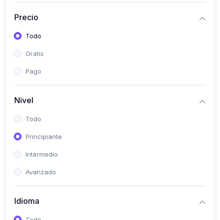
(0)
Historia
Precio
(0)
Arte y Música
Todo
(0)
Desarrollo Web
Gratis
(0)
Desarrollo Móvil
Pago
(0)
Lenguajes de Programación
(0)
Desarrollo de Videojuegos
Nivel
(0)
Edición, Diseño Gráfico e Ilustración
Todo
(0)
Informática
Principiante
(0)
Administración, Gestión Pública y Marketing
Intermedio
(0)
Arquitectura e Ingeniería Civil
Avanzado
(0)
Ingeniería de Sistemas
Idioma
(0)
Ingeniería de Software
(0)
Ciencia de Datos
Todo