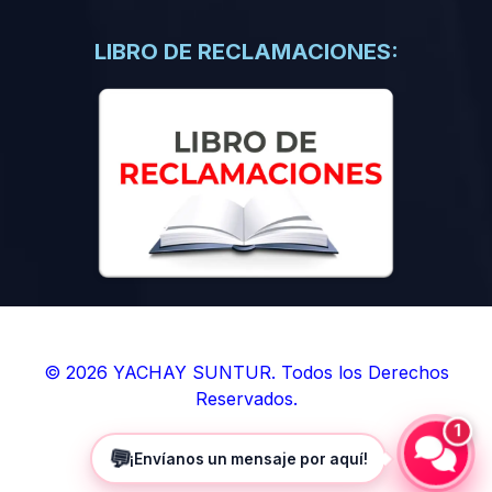
(0)
Libros de Inteligencia Artificial
(0)
Libros de Idiomas
LIBRO DE RECLAMACIONES:
(0)
9. BOLETINES
(0)
Boletines en Ciencias
(0)
Boletines en Ingenierías
(0)
Boletines en Humanidades
(0)
10. REVISTAS
(0)
Revistas en Ciencias
(0)
Revistas en Ingenierías
(0)
Revistas en Humanidades
© 2026 YACHAY SUNTUR. Todos los Derechos
Reservados.
(0)
11. SOFTWARE
1
(0)
Sistemas Operativos
💬
¡Envíanos un mensaje por aquí!
(0)
Aplicaciones