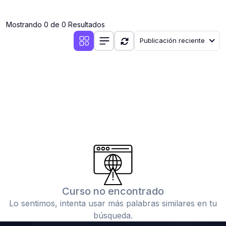
(0)
Clases en vivo por iniciarse
Mostrando 0 de 0 Resultados
(0)
Clases en vivo ya iniciadas
Publicación reciente
(0)
3. CONFERENCIAS
(0)
Conferencias por iniciar
(0)
Conferencias ya iniciadas
(0)
4. RESOLUCIÓN DE TAREAS, TRABAJOS Y PROBLEMAS
ACADÉMICOS
(0)
Banco de Preguntas
(0)
Exámenes
(0)
Tareas o trabajos de investigación ( monografías,
tesis, casos clínicos, etc.)
Curso no encontrado
(0)
Resolver tareas o preguntas, hacer trabajos
Lo sentimos, intenta usar más palabras similares en tu
académicos o de investigación (monografías y otros)
búsqueda.