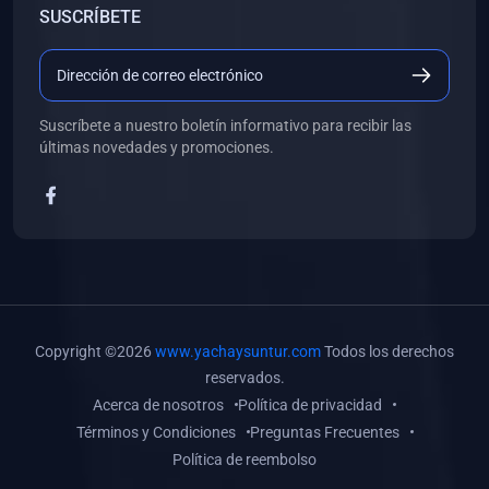
SUSCRÍBETE
(0)
Libros de Desarrollo Web y Móvil
(0)
Libros de Programación
(0)
Libros de Edición, Diseño Gráfico e Ilustración
Suscríbete a nuestro boletín informativo para recibir las
(0)
Libros de Informática
últimas novedades y promociones.
(0)
Libros de Administración, Gestión Pública y Marketing
(0)
Libros de Arquitectura e Ingeniería Civil
(0)
Libros de Ingeniería de Sistemas
(0)
Libros de Ingeniería de Software
(0)
Libros de Ciencia de Datos
Copyright ©2026
www.yachaysuntur.com
Todos los derechos
(0)
Libros de Computación Científica
reservados.
Acerca de nosotros
Política de privacidad
(0)
Libros de Mecatrónica
Términos y Condiciones
Preguntas Frecuentes
(0)
Libros de Robótica
Política de reembolso