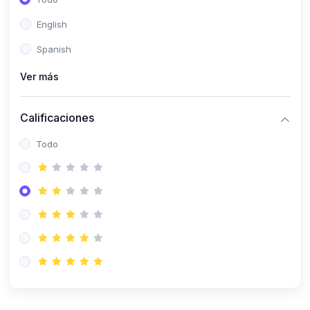
(0)
Computación Científica
English
(0)
Ingeniería Mecatrónica
Spanish
(0)
Robótica
Ver más
(0)
Inteligencia Artificial
Calificaciones
(0)
Idiomas
Todo
(0)
Lenguaje
(0)
Literatura
(0)
Filosofía
(0)
Psicología
(0)
Educación Cívica
(0)
Geografía
(0)
2. CLASES EN VIVO