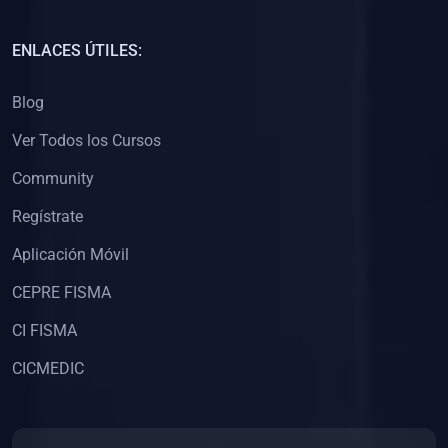
(0)
Capacitación Docentes Universitarios
ENLACES ÚTILES:
(0)
8. LIBROS
Blog
(0)
Libros de Matemáticas
Ver Todos los Cursos
(0)
Libros de Estadística
Community
(0)
Libros de Física
(0)
Libros de Química
Regístrate
(0)
Libros de Biología
Aplicación Móvil
(0)
Libros de Medicina
CEPRE FISMA
(0)
Libros de Economía
CI FISMA
(0)
Libros de Derecho
CICMEDIC
(0)
Libros de Historia
(0)
Libros de Arte y Música