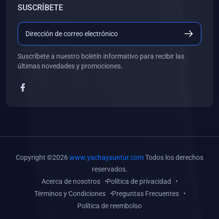
SUSCRÍBETE
(0)
Libros de Desarrollo Web y Móvil
(0)
Libros de Programación
(0)
Libros de Edición, Diseño Gráfico e Ilustración
Suscríbete a nuestro boletín informativo para recibir las
(0)
Libros de Informática
últimas novedades y promociones.
(0)
Libros de Administración, Gestión Pública y Marketing
(0)
Libros de Arquitectura e Ingeniería Civil
(0)
Libros de Ingeniería de Sistemas
(0)
Libros de Ingeniería de Software
(0)
Libros de Ciencia de Datos
Copyright ©2026
www.yachaysuntur.com
Todos los derechos
(0)
Libros de Computación Científica
reservados.
Acerca de nosotros
Política de privacidad
(0)
Libros de Mecatrónica
Términos y Condiciones
Preguntas Frecuentes
(0)
Libros de Robótica
Política de reembolso