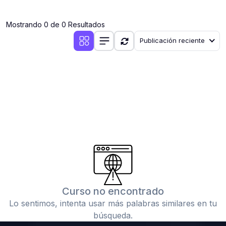
(0)
Clases en vivo por iniciarse
Mostrando 0 de 0 Resultados
(0)
Clases en vivo ya iniciadas
Publicación reciente
(0)
3. CONFERENCIAS
(0)
Conferencias por iniciar
(0)
Conferencias ya iniciadas
(0)
4. RESOLUCIÓN DE TAREAS, TRABAJOS Y PROBLEMAS
ACADÉMICOS
(0)
Banco de Preguntas
(0)
Exámenes
(0)
Tareas o trabajos de investigación ( monografías,
tesis, casos clínicos, etc.)
Curso no encontrado
(0)
Resolver tareas o preguntas, hacer trabajos
Lo sentimos, intenta usar más palabras similares en tu
académicos o de investigación (monografías y otros)
búsqueda.