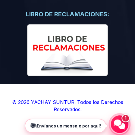
(0)
Libros de Inteligencia Artificial
(0)
Libros de Idiomas
LIBRO DE RECLAMACIONES:
(0)
9. BOLETINES
(0)
Boletines en Ciencias
(0)
Boletines en Ingenierías
(0)
Boletines en Humanidades
(0)
10. REVISTAS
(0)
Revistas en Ciencias
(0)
Revistas en Ingenierías
(0)
Revistas en Humanidades
© 2026 YACHAY SUNTUR. Todos los Derechos
Reservados.
(0)
11. SOFTWARE
1
(0)
Sistemas Operativos
💬
¡Envíanos un mensaje por aquí!
(0)
Aplicaciones