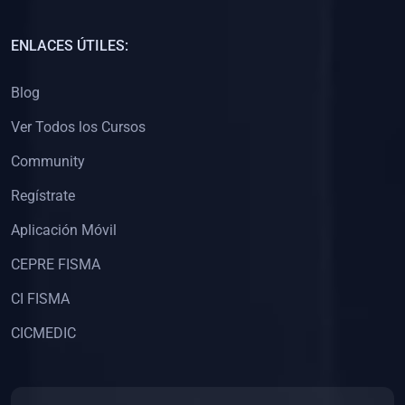
(0)
Capacitación Docentes Universitarios
ENLACES ÚTILES:
(0)
8. LIBROS
Blog
(0)
Libros de Matemáticas
Ver Todos los Cursos
(0)
Libros de Estadística
Community
(0)
Libros de Física
(0)
Libros de Química
Regístrate
(0)
Libros de Biología
Aplicación Móvil
(0)
Libros de Medicina
CEPRE FISMA
(0)
Libros de Economía
CI FISMA
(0)
Libros de Derecho
CICMEDIC
(0)
Libros de Historia
(0)
Libros de Arte y Música