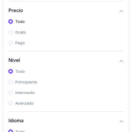
(0)
Historia
Precio
(0)
Arte y Música
Todo
(0)
Desarrollo Web
Gratis
(0)
Desarrollo Móvil
Pago
(0)
Lenguajes de Programación
(0)
Desarrollo de Videojuegos
Nivel
(0)
Edición, Diseño Gráfico e Ilustración
Todo
(0)
Informática
Principiante
(0)
Administración, Gestión Pública y Marketing
Intermedio
(0)
Arquitectura e Ingeniería Civil
Avanzado
(0)
Ingeniería de Sistemas
Idioma
(0)
Ingeniería de Software
(0)
Ciencia de Datos
Todo