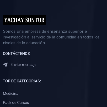
(0)
5. REFORZAMIENTO ACADÉMICO
(0)
Reforzamiento Personal
(0)
Reforzamiento Grupal
(0)
6. ASESORÍA
Somos una empresa de enseñanza superior e
investigación al servicio de la comunidad en todos los
(0)
Asesoría Educación Primaria
niveles de la educación.
(0)
Asesoría Educación Secundaria
CONTÁCTENOS
(0)
Asesoría Educación Preuniversitaria
(0)
Asesoría Educación Universitaria o Pregrado
Enviar mensaje
(0)
Asesoría Educación Postgrado
(0)
7. CAPACITACIÓN DOCENTE
TOP DE CATEGORÍAS:
(0)
Capacitación Docentes de Educación Primaria
Medicina
(0)
Capacitación Docentes de Educación Secundaria
Pack de Cursos
(0)
Capacitación Docentes de Preparación Preuniversitaria