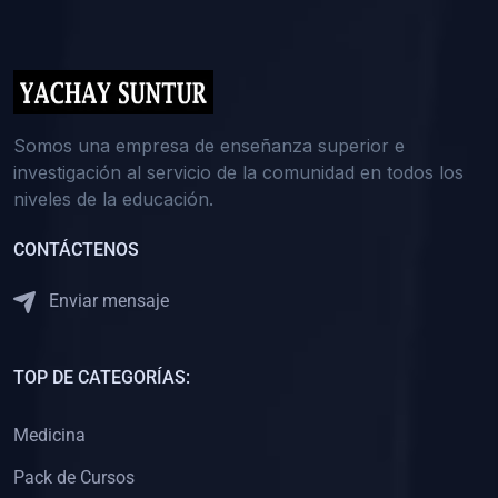
(0)
5. REFORZAMIENTO ACADÉMICO
(0)
Reforzamiento Personal
(0)
Reforzamiento Grupal
(0)
6. ASESORÍA
Somos una empresa de enseñanza superior e
investigación al servicio de la comunidad en todos los
(0)
Asesoría Educación Primaria
niveles de la educación.
(0)
Asesoría Educación Secundaria
CONTÁCTENOS
(0)
Asesoría Educación Preuniversitaria
(0)
Asesoría Educación Universitaria o Pregrado
Enviar mensaje
(0)
Asesoría Educación Postgrado
(0)
7. CAPACITACIÓN DOCENTE
TOP DE CATEGORÍAS:
(0)
Capacitación Docentes de Educación Primaria
Medicina
(0)
Capacitación Docentes de Educación Secundaria
Pack de Cursos
(0)
Capacitación Docentes de Preparación Preuniversitaria