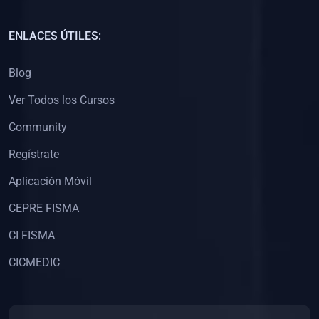
(0)
Capacitación Docentes Universitarios
ENLACES ÚTILES:
(0)
8. LIBROS
Blog
(0)
Libros de Matemáticas
Ver Todos los Cursos
(0)
Libros de Estadística
Community
(0)
Libros de Física
(0)
Libros de Química
Regístrate
(0)
Libros de Biología
Aplicación Móvil
(0)
Libros de Medicina
CEPRE FISMA
(0)
Libros de Economía
CI FISMA
(0)
Libros de Derecho
CICMEDIC
(0)
Libros de Historia
(0)
Libros de Arte y Música