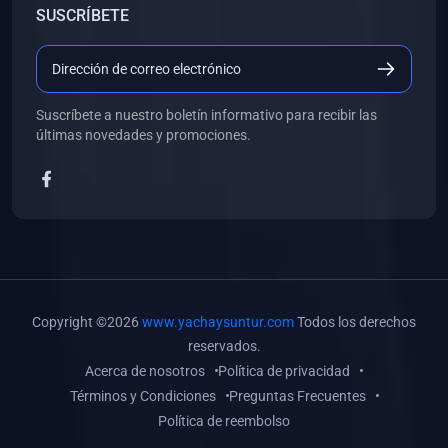
SUSCRÍBETE
(0)
Libros de Desarrollo Web y Móvil
(0)
Libros de Programación
(0)
Libros de Edición, Diseño Gráfico e Ilustración
Suscríbete a nuestro boletín informativo para recibir las
(0)
Libros de Informática
últimas novedades y promociones.
(0)
Libros de Administración, Gestión Pública y Marketing
(0)
Libros de Arquitectura e Ingeniería Civil
(0)
Libros de Ingeniería de Sistemas
(0)
Libros de Ingeniería de Software
(0)
Libros de Ciencia de Datos
Copyright ©2026
www.yachaysuntur.com
Todos los derechos
(0)
Libros de Computación Científica
reservados.
Acerca de nosotros
Política de privacidad
(0)
Libros de Mecatrónica
Términos y Condiciones
Preguntas Frecuentes
(0)
Libros de Robótica
Política de reembolso