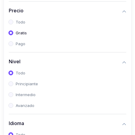
(0)
Historia
Precio
(0)
Arte y Música
Todo
(0)
Desarrollo Web
Gratis
(0)
Desarrollo Móvil
Pago
(0)
Lenguajes de Programación
(0)
Desarrollo de Videojuegos
Nivel
(0)
Edición, Diseño Gráfico e Ilustración
Todo
(0)
Informática
Principiante
(0)
Administración, Gestión Pública y Marketing
Intermedio
(0)
Arquitectura e Ingeniería Civil
Avanzado
(0)
Ingeniería de Sistemas
Idioma
(0)
Ingeniería de Software
(0)
Ciencia de Datos
Todo