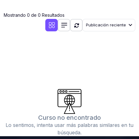
(0)
Clases en vivo por iniciarse
Mostrando 0 de 0 Resultados
(0)
Clases en vivo ya iniciadas
Publicación reciente
(0)
3. CONFERENCIAS
(0)
Conferencias por iniciar
(0)
Conferencias ya iniciadas
(0)
4. RESOLUCIÓN DE TAREAS, TRABAJOS Y PROBLEMAS
ACADÉMICOS
(0)
Banco de Preguntas
(0)
Exámenes
(0)
Tareas o trabajos de investigación ( monografías,
tesis, casos clínicos, etc.)
Curso no encontrado
(0)
Resolver tareas o preguntas, hacer trabajos
Lo sentimos, intenta usar más palabras similares en tu
académicos o de investigación (monografías y otros)
búsqueda.