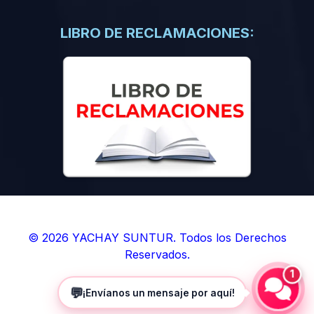
(0)
Libros de Inteligencia Artificial
(0)
Libros de Idiomas
LIBRO DE RECLAMACIONES:
(0)
9. BOLETINES
(0)
Boletines en Ciencias
(0)
Boletines en Ingenierías
(0)
Boletines en Humanidades
(0)
10. REVISTAS
(0)
Revistas en Ciencias
(0)
Revistas en Ingenierías
(0)
Revistas en Humanidades
© 2026 YACHAY SUNTUR. Todos los Derechos
Reservados.
(0)
11. SOFTWARE
1
(0)
Sistemas Operativos
💬
¡Envíanos un mensaje por aquí!
(0)
Aplicaciones