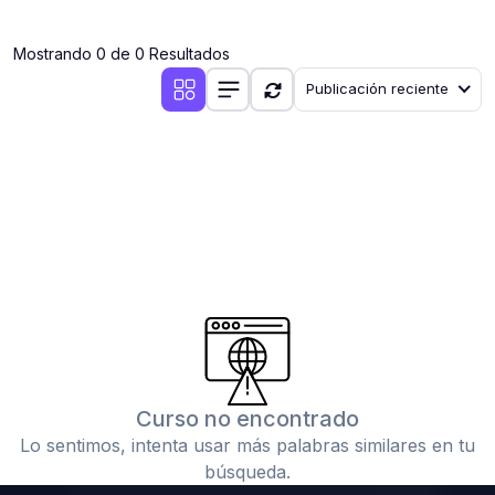
(0)
Clases en vivo por iniciarse
Mostrando 0 de 0 Resultados
(0)
Clases en vivo ya iniciadas
Publicación reciente
(0)
3. CONFERENCIAS
(0)
Conferencias por iniciar
(0)
Conferencias ya iniciadas
(0)
4. RESOLUCIÓN DE TAREAS, TRABAJOS Y PROBLEMAS
ACADÉMICOS
(0)
Banco de Preguntas
(0)
Exámenes
(0)
Tareas o trabajos de investigación ( monografías,
tesis, casos clínicos, etc.)
Curso no encontrado
(0)
Resolver tareas o preguntas, hacer trabajos
Lo sentimos, intenta usar más palabras similares en tu
académicos o de investigación (monografías y otros)
búsqueda.