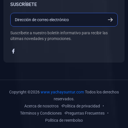
SUSCRÍBETE
(0)
Libros de Desarrollo Web y Móvil
(0)
Libros de Programación
(0)
Libros de Edición, Diseño Gráfico e Ilustración
Suscríbete a nuestro boletín informativo para recibir las
(0)
Libros de Informática
últimas novedades y promociones.
(0)
Libros de Administración, Gestión Pública y Marketing
(0)
Libros de Arquitectura e Ingeniería Civil
(0)
Libros de Ingeniería de Sistemas
(0)
Libros de Ingeniería de Software
(0)
Libros de Ciencia de Datos
Copyright ©2026
www.yachaysuntur.com
Todos los derechos
(0)
Libros de Computación Científica
reservados.
Acerca de nosotros
Política de privacidad
(0)
Libros de Mecatrónica
Términos y Condiciones
Preguntas Frecuentes
(0)
Libros de Robótica
Política de reembolso