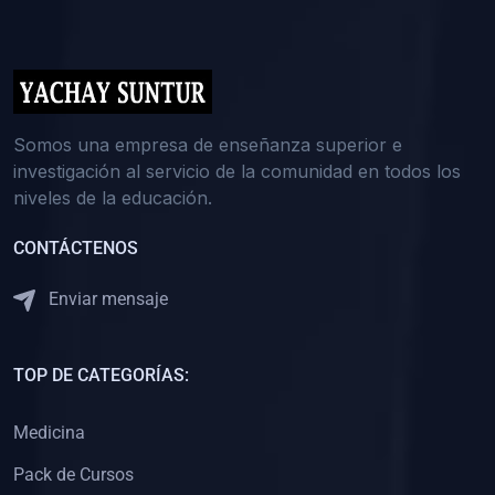
(0)
5. REFORZAMIENTO ACADÉMICO
(0)
Reforzamiento Personal
(0)
Reforzamiento Grupal
(0)
6. ASESORÍA
Somos una empresa de enseñanza superior e
investigación al servicio de la comunidad en todos los
(0)
Asesoría Educación Primaria
niveles de la educación.
(0)
Asesoría Educación Secundaria
CONTÁCTENOS
(0)
Asesoría Educación Preuniversitaria
(0)
Asesoría Educación Universitaria o Pregrado
Enviar mensaje
(0)
Asesoría Educación Postgrado
(0)
7. CAPACITACIÓN DOCENTE
TOP DE CATEGORÍAS:
(0)
Capacitación Docentes de Educación Primaria
Medicina
(0)
Capacitación Docentes de Educación Secundaria
Pack de Cursos
(0)
Capacitación Docentes de Preparación Preuniversitaria