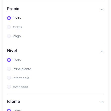
(0)
Historia
Precio
(0)
Arte y Música
Todo
(0)
Desarrollo Web
Gratis
(0)
Desarrollo Móvil
Pago
(0)
Lenguajes de Programación
(0)
Desarrollo de Videojuegos
Nivel
(0)
Edición, Diseño Gráfico e Ilustración
Todo
(0)
Informática
Principiante
(0)
Administración, Gestión Pública y Marketing
Intermedio
(0)
Arquitectura e Ingeniería Civil
Avanzado
(0)
Ingeniería de Sistemas
Idioma
(0)
Ingeniería de Software
(0)
Ciencia de Datos
Todo