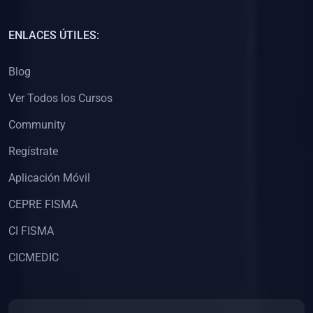
(0)
Capacitación Docentes Universitarios
ENLACES ÚTILES:
(0)
8. LIBROS
Blog
(0)
Libros de Matemáticas
Ver Todos los Cursos
(0)
Libros de Estadística
Community
(0)
Libros de Física
(0)
Libros de Química
Regístrate
(0)
Libros de Biología
Aplicación Móvil
(0)
Libros de Medicina
CEPRE FISMA
(0)
Libros de Economía
CI FISMA
(0)
Libros de Derecho
CICMEDIC
(0)
Libros de Historia
(0)
Libros de Arte y Música