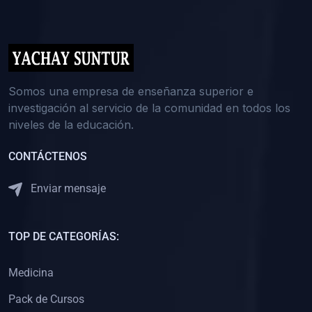
(0)
5. REFORZAMIENTO ACADÉMICO
(0)
Reforzamiento Personal
(0)
Reforzamiento Grupal
(0)
6. ASESORÍA
Somos una empresa de enseñanza superior e
investigación al servicio de la comunidad en todos los
(0)
Asesoría Educación Primaria
niveles de la educación.
(0)
Asesoría Educación Secundaria
CONTÁCTENOS
(0)
Asesoría Educación Preuniversitaria
(0)
Asesoría Educación Universitaria o Pregrado
Enviar mensaje
(0)
Asesoría Educación Postgrado
(0)
7. CAPACITACIÓN DOCENTE
TOP DE CATEGORÍAS:
(0)
Capacitación Docentes de Educación Primaria
Medicina
(0)
Capacitación Docentes de Educación Secundaria
Pack de Cursos
(0)
Capacitación Docentes de Preparación Preuniversitaria