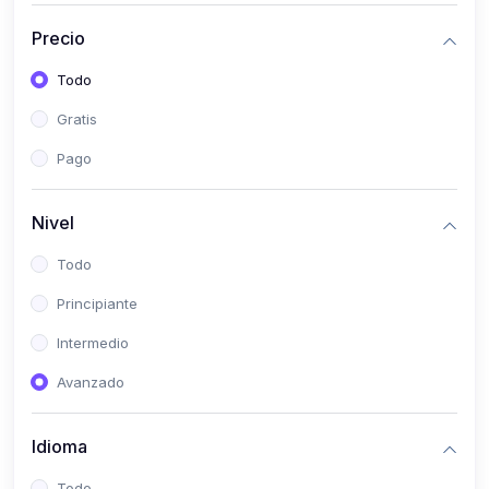
(0)
Historia
Precio
(0)
Arte y Música
Todo
(0)
Desarrollo Web
Gratis
(0)
Desarrollo Móvil
Pago
(0)
Lenguajes de Programación
(0)
Desarrollo de Videojuegos
Nivel
(0)
Edición, Diseño Gráfico e Ilustración
Todo
(0)
Informática
Principiante
(0)
Administración, Gestión Pública y Marketing
Intermedio
(0)
Arquitectura e Ingeniería Civil
Avanzado
(0)
Ingeniería de Sistemas
Idioma
(0)
Ingeniería de Software
(0)
Ciencia de Datos
Todo