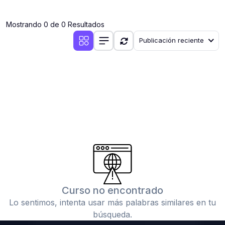
(0)
Clases en vivo por iniciarse
Mostrando 0 de 0 Resultados
(0)
Clases en vivo ya iniciadas
Publicación reciente
(0)
3. CONFERENCIAS
(0)
Conferencias por iniciar
(0)
Conferencias ya iniciadas
(0)
4. RESOLUCIÓN DE TAREAS, TRABAJOS Y PROBLEMAS
ACADÉMICOS
(0)
Banco de Preguntas
(0)
Exámenes
(0)
Tareas o trabajos de investigación ( monografías,
tesis, casos clínicos, etc.)
Curso no encontrado
(0)
Resolver tareas o preguntas, hacer trabajos
Lo sentimos, intenta usar más palabras similares en tu
académicos o de investigación (monografías y otros)
búsqueda.