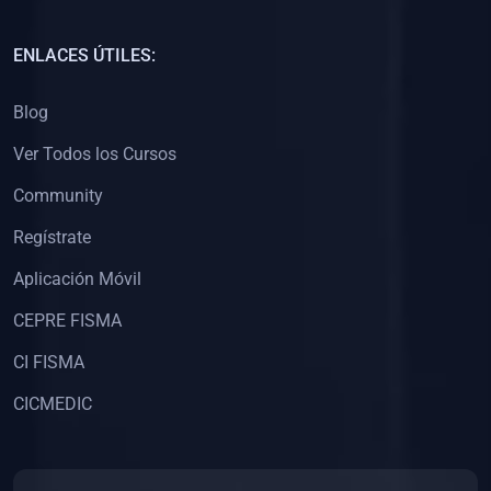
(0)
Capacitación Docentes Universitarios
ENLACES ÚTILES:
(0)
8. LIBROS
Blog
(0)
Libros de Matemáticas
Ver Todos los Cursos
(0)
Libros de Estadística
Community
(0)
Libros de Física
(0)
Libros de Química
Regístrate
(0)
Libros de Biología
Aplicación Móvil
(0)
Libros de Medicina
CEPRE FISMA
(0)
Libros de Economía
CI FISMA
(0)
Libros de Derecho
CICMEDIC
(0)
Libros de Historia
(0)
Libros de Arte y Música