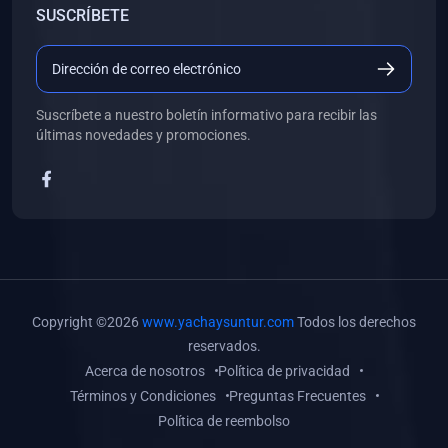
SUSCRÍBETE
(0)
Libros de Desarrollo Web y Móvil
(0)
Libros de Programación
(0)
Libros de Edición, Diseño Gráfico e Ilustración
Suscríbete a nuestro boletín informativo para recibir las
(0)
Libros de Informática
últimas novedades y promociones.
(0)
Libros de Administración, Gestión Pública y Marketing
(0)
Libros de Arquitectura e Ingeniería Civil
(0)
Libros de Ingeniería de Sistemas
(0)
Libros de Ingeniería de Software
(0)
Libros de Ciencia de Datos
Copyright ©2026
www.yachaysuntur.com
Todos los derechos
(0)
Libros de Computación Científica
reservados.
Acerca de nosotros
Política de privacidad
(0)
Libros de Mecatrónica
Términos y Condiciones
Preguntas Frecuentes
(0)
Libros de Robótica
Política de reembolso