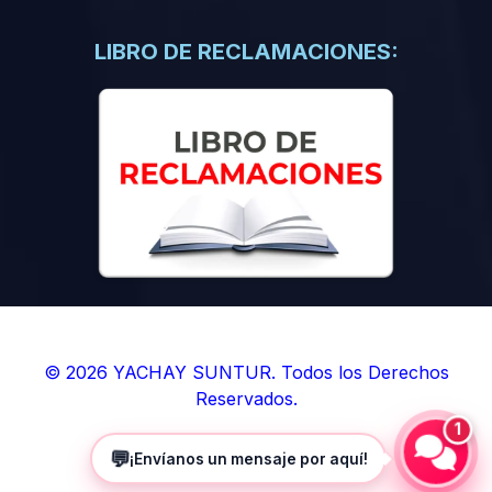
(0)
Libros de Inteligencia Artificial
(0)
Libros de Idiomas
LIBRO DE RECLAMACIONES:
(0)
9. BOLETINES
(0)
Boletines en Ciencias
(0)
Boletines en Ingenierías
(0)
Boletines en Humanidades
(0)
10. REVISTAS
(0)
Revistas en Ciencias
(0)
Revistas en Ingenierías
(0)
Revistas en Humanidades
© 2026 YACHAY SUNTUR. Todos los Derechos
Reservados.
(0)
11. SOFTWARE
1
(0)
Sistemas Operativos
💬
¡Envíanos un mensaje por aquí!
(0)
Aplicaciones