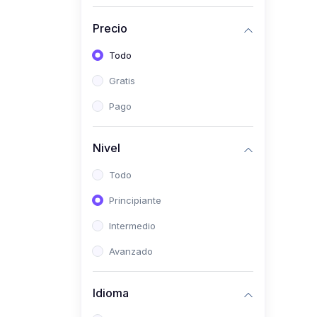
(0)
Historia
Precio
(0)
Arte y Música
Todo
(0)
Desarrollo Web
Gratis
(0)
Desarrollo Móvil
Pago
(0)
Lenguajes de
Programación
Nivel
(0)
Desarrollo de Videojuegos
Todo
(0)
Edición, Diseño Gráfico e
Principiante
Ilustración
(0)
Intermedio
Informática
(0)
Avanzado
Administración, Gestión
Pública y Marketing
Idioma
(0)
Arquitectura e Ingeniería
Civil