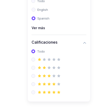
Todo
(0)
Ingeniería de Sistemas
English
(0)
Ingeniería de Software
Spanish
(0)
Ciencia de Datos
Ver más
(0)
Computación Científica
(0)
Ingeniería Mecatrónica
Calificaciones
(0)
Robótica
Todo
(0)
Inteligencia Artificial
(0)
Idiomas
(0)
Lenguaje
(0)
Literatura
(0)
Filosofía
(0)
Psicología