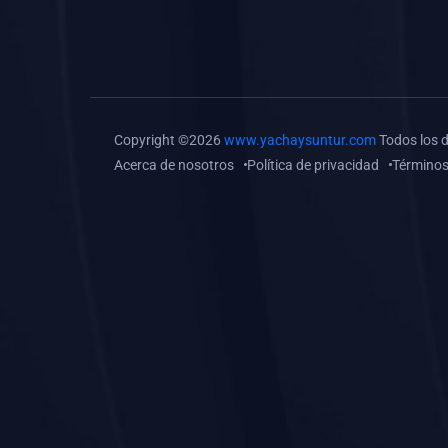
(0)
Tareas o trabajos de
investigación (
monografías, tesis, casos
clínicos, etc.)
(0)
Resolver tareas o
Copyright ©2026
www.yachaysuntur.com
Todos los 
preguntas, hacer trabajos
Acerca de nosotros
Política de privacidad
Términos
académicos o de
investigación (monografías
y otros)
(0)
5. REFORZAMIENTO
ACADÉMICO
(0)
Reforzamiento Personal
(0)
Reforzamiento Grupal
(0)
6. ASESORÍA
(0)
Asesoría Educación
Primaria