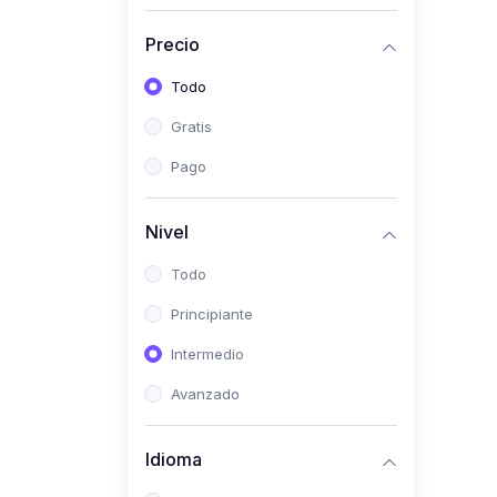
(0)
Historia
Precio
(0)
Arte y Música
Todo
(0)
Desarrollo Web
Gratis
(0)
Desarrollo Móvil
Pago
(0)
Lenguajes de
Programación
Nivel
(0)
Desarrollo de Videojuegos
Todo
(0)
Edición, Diseño Gráfico e
Principiante
Ilustración
(0)
Intermedio
Informática
(0)
Avanzado
Administración, Gestión
Pública y Marketing
Idioma
(0)
Arquitectura e Ingeniería
Civil