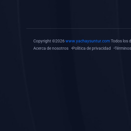
(0)
Tareas o trabajos de
investigación (
monografías, tesis, casos
clínicos, etc.)
(0)
Resolver tareas o
Copyright ©2026
www.yachaysuntur.com
Todos los 
preguntas, hacer trabajos
Acerca de nosotros
Política de privacidad
Términos
académicos o de
investigación (monografías
y otros)
(0)
5. REFORZAMIENTO
ACADÉMICO
(0)
Reforzamiento Personal
(0)
Reforzamiento Grupal
(0)
6. ASESORÍA
(0)
Asesoría Educación
Primaria