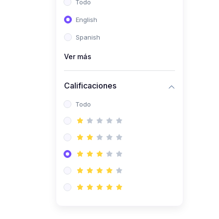
Todo
(0)
Ingeniería de Sistemas
English
(0)
Ingeniería de Software
Spanish
(0)
Ciencia de Datos
Ver más
(0)
Computación Científica
(0)
Ingeniería Mecatrónica
Calificaciones
(0)
Robótica
Todo
(0)
Inteligencia Artificial
(0)
Idiomas
(0)
Lenguaje
(0)
Literatura
(0)
Filosofía
(0)
Psicología