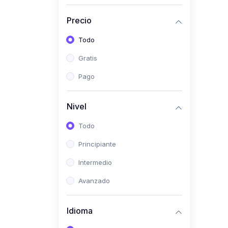
(0)
Historia
Precio
(0)
Arte y Música
Todo
(0)
Desarrollo Web
Gratis
(0)
Desarrollo Móvil
Pago
(0)
Lenguajes de
Programación
Nivel
(0)
Desarrollo de Videojuegos
Todo
(0)
Edición, Diseño Gráfico e
Principiante
Ilustración
(0)
Intermedio
Informática
(0)
Avanzado
Administración, Gestión
Pública y Marketing
Idioma
(0)
Arquitectura e Ingeniería
Civil