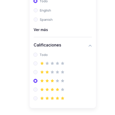
Todo
(0)
Ingeniería de Sistemas
English
(0)
Ingeniería de Software
Spanish
(0)
Ciencia de Datos
Ver más
(0)
Computación Científica
(0)
Ingeniería Mecatrónica
Calificaciones
(0)
Robótica
Todo
(0)
Inteligencia Artificial
(0)
Idiomas
(0)
Lenguaje
(0)
Literatura
(0)
Filosofía
(0)
Psicología