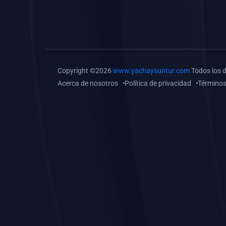
(0)
Tareas o trabajos de
investigación (
monografías, tesis, casos
clínicos, etc.)
(0)
Resolver tareas o
Copyright ©2026
www.yachaysuntur.com
Todos los 
preguntas, hacer trabajos
Acerca de nosotros
Política de privacidad
Términos
académicos o de
investigación (monografías
y otros)
(0)
5. REFORZAMIENTO
ACADÉMICO
(0)
Reforzamiento Personal
(0)
Reforzamiento Grupal
(0)
6. ASESORÍA
(0)
Asesoría Educación
Primaria