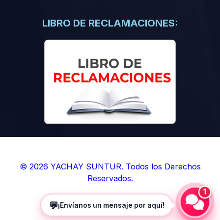
(0)
Libros de Inteligencia Artificial
(0)
Libros de Idiomas
LIBRO DE RECLAMACIONES:
(0)
9. BOLETINES
(0)
Boletines en Ciencias
(0)
Boletines en Ingenierías
(0)
Boletines en Humanidades
(0)
10. REVISTAS
(0)
Revistas en Ciencias
(0)
Revistas en Ingenierías
(0)
Revistas en Humanidades
© 2026 YACHAY SUNTUR. Todos los Derechos
Reservados.
(0)
11. SOFTWARE
1
(0)
Sistemas Operativos
💬
¡Envíanos un mensaje por aquí!
(0)
Aplicaciones