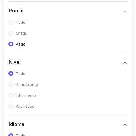
(0)
Historia
Precio
(0)
Arte y Música
Todo
(0)
Desarrollo Web
Gratis
(0)
Desarrollo Móvil
Pago
(0)
Lenguajes de Programación
(0)
Desarrollo de Videojuegos
Nivel
(0)
Edición, Diseño Gráfico e Ilustración
Todo
(0)
Informática
Principiante
(0)
Administración, Gestión Pública y Marketing
Intermedio
(0)
Arquitectura e Ingeniería Civil
Avanzado
(0)
Ingeniería de Sistemas
Idioma
(0)
Ingeniería de Software
(0)
Ciencia de Datos
Todo