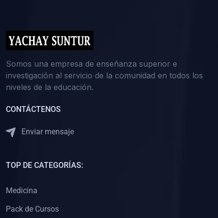
(0)
5. REFORZAMIENTO ACADÉMICO
(0)
Reforzamiento Personal
(0)
Reforzamiento Grupal
(0)
6. ASESORÍA
Somos una empresa de enseñanza superior e
investigación al servicio de la comunidad en todos los
(0)
Asesoría Educación Primaria
niveles de la educación.
(0)
Asesoría Educación Secundaria
CONTÁCTENOS
(0)
Asesoría Educación Preuniversitaria
(0)
Asesoría Educación Universitaria o Pregrado
Enviar mensaje
(0)
Asesoría Educación Postgrado
(0)
7. CAPACITACIÓN DOCENTE
TOP DE CATEGORÍAS:
(0)
Capacitación Docentes de Educación Primaria
Medicina
(0)
Capacitación Docentes de Educación Secundaria
Pack de Cursos
(0)
Capacitación Docentes de Preparación Preuniversitaria