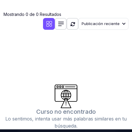
(0)
Clases en vivo por iniciarse
Mostrando 0 de 0 Resultados
(0)
Clases en vivo ya iniciadas
Publicación reciente
(0)
3. CONFERENCIAS
(0)
Conferencias por iniciar
(0)
Conferencias ya iniciadas
(0)
4. RESOLUCIÓN DE TAREAS, TRABAJOS Y PROBLEMAS
ACADÉMICOS
(0)
Banco de Preguntas
(0)
Exámenes
(0)
Tareas o trabajos de investigación ( monografías,
tesis, casos clínicos, etc.)
Curso no encontrado
(0)
Resolver tareas o preguntas, hacer trabajos
Lo sentimos, intenta usar más palabras similares en tu
académicos o de investigación (monografías y otros)
búsqueda.