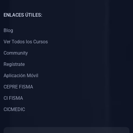
(0)
Capacitación Docentes Universitarios
ENLACES ÚTILES:
(0)
8. LIBROS
Blog
(0)
Libros de Matemáticas
Ver Todos los Cursos
(0)
Libros de Estadística
Community
(0)
Libros de Física
(0)
Libros de Química
Regístrate
(0)
Libros de Biología
Aplicación Móvil
(0)
Libros de Medicina
CEPRE FISMA
(0)
Libros de Economía
CI FISMA
(0)
Libros de Derecho
CICMEDIC
(0)
Libros de Historia
(0)
Libros de Arte y Música