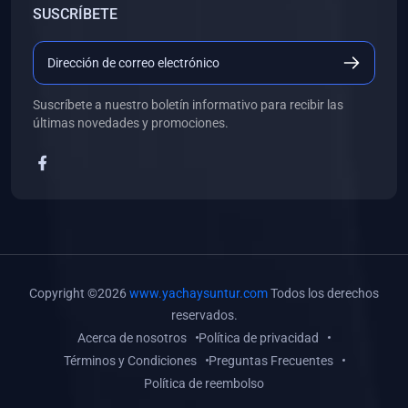
SUSCRÍBETE
(0)
Libros de Desarrollo Web y Móvil
(0)
Libros de Programación
(0)
Libros de Edición, Diseño Gráfico e Ilustración
Suscríbete a nuestro boletín informativo para recibir las
(0)
Libros de Informática
últimas novedades y promociones.
(0)
Libros de Administración, Gestión Pública y Marketing
(0)
Libros de Arquitectura e Ingeniería Civil
(0)
Libros de Ingeniería de Sistemas
(0)
Libros de Ingeniería de Software
(0)
Libros de Ciencia de Datos
Copyright ©2026
www.yachaysuntur.com
Todos los derechos
(0)
Libros de Computación Científica
reservados.
Acerca de nosotros
Política de privacidad
(0)
Libros de Mecatrónica
Términos y Condiciones
Preguntas Frecuentes
(0)
Libros de Robótica
Política de reembolso