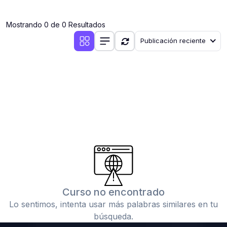
(0)
Clases en vivo por iniciarse
Mostrando 0 de 0 Resultados
(0)
Clases en vivo ya iniciadas
Publicación reciente
(0)
3. CONFERENCIAS
(0)
Conferencias por iniciar
(0)
Conferencias ya iniciadas
(0)
4. RESOLUCIÓN DE TAREAS, TRABAJOS Y PROBLEMAS
ACADÉMICOS
(0)
Banco de Preguntas
(0)
Exámenes
(0)
Tareas o trabajos de investigación ( monografías,
tesis, casos clínicos, etc.)
Curso no encontrado
(0)
Resolver tareas o preguntas, hacer trabajos
Lo sentimos, intenta usar más palabras similares en tu
académicos o de investigación (monografías y otros)
búsqueda.