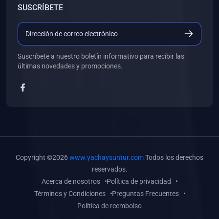
SUSCRÍBETE
(0)
Libros de Desarrollo Web y Móvil
(0)
Libros de Programación
(0)
Libros de Edición, Diseño Gráfico e Ilustración
Suscríbete a nuestro boletín informativo para recibir las
(0)
Libros de Informática
últimas novedades y promociones.
(0)
Libros de Administración, Gestión Pública y Marketing
(0)
Libros de Arquitectura e Ingeniería Civil
(0)
Libros de Ingeniería de Sistemas
(0)
Libros de Ingeniería de Software
(0)
Libros de Ciencia de Datos
Copyright ©2026
www.yachaysuntur.com
Todos los derechos
(0)
Libros de Computación Científica
reservados.
Acerca de nosotros
Política de privacidad
(0)
Libros de Mecatrónica
Términos y Condiciones
Preguntas Frecuentes
(0)
Libros de Robótica
Política de reembolso