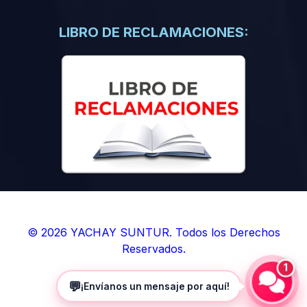
(0)
Libros de Inteligencia Artificial
(0)
Libros de Idiomas
LIBRO DE RECLAMACIONES:
(0)
9. BOLETINES
(0)
Boletines en Ciencias
(0)
Boletines en Ingenierías
(0)
Boletines en Humanidades
(0)
10. REVISTAS
(0)
Revistas en Ciencias
(0)
Revistas en Ingenierías
(0)
Revistas en Humanidades
© 2026 YACHAY SUNTUR. Todos los Derechos
Reservados.
(0)
11. SOFTWARE
1
(0)
Sistemas Operativos
💬
¡Envíanos un mensaje por aquí!
(0)
Aplicaciones