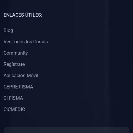
(0)
Capacitación Docentes Universitarios
ENLACES ÚTILES:
(0)
8. LIBROS
Blog
(0)
Libros de Matemáticas
Ver Todos los Cursos
(0)
Libros de Estadística
Community
(0)
Libros de Física
(0)
Libros de Química
Regístrate
(0)
Libros de Biología
Aplicación Móvil
(0)
Libros de Medicina
CEPRE FISMA
(0)
Libros de Economía
CI FISMA
(0)
Libros de Derecho
CICMEDIC
(0)
Libros de Historia
(0)
Libros de Arte y Música