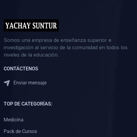
(0)
5. REFORZAMIENTO ACADÉMICO
(0)
Reforzamiento Personal
(0)
Reforzamiento Grupal
(0)
6. ASESORÍA
Somos una empresa de enseñanza superior e
investigación al servicio de la comunidad en todos los
(0)
Asesoría Educación Primaria
niveles de la educación.
(0)
Asesoría Educación Secundaria
CONTÁCTENOS
(0)
Asesoría Educación Preuniversitaria
(0)
Asesoría Educación Universitaria o Pregrado
Enviar mensaje
(0)
Asesoría Educación Postgrado
(0)
7. CAPACITACIÓN DOCENTE
TOP DE CATEGORÍAS:
(0)
Capacitación Docentes de Educación Primaria
Medicina
(0)
Capacitación Docentes de Educación Secundaria
Pack de Cursos
(0)
Capacitación Docentes de Preparación Preuniversitaria