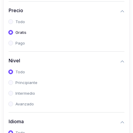
(0)
Historia
Precio
(0)
Arte y Música
Todo
(0)
Desarrollo Web
Gratis
(0)
Desarrollo Móvil
Pago
(0)
Lenguajes de Programación
(0)
Desarrollo de Videojuegos
Nivel
(0)
Edición, Diseño Gráfico e Ilustración
Todo
(0)
Informática
Principiante
(0)
Administración, Gestión Pública y Marketing
Intermedio
(0)
Arquitectura e Ingeniería Civil
Avanzado
(0)
Ingeniería de Sistemas
Idioma
(0)
Ingeniería de Software
(0)
Ciencia de Datos
Todo