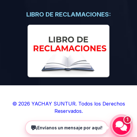
(0)
Libros de Inteligencia Artificial
(0)
Libros de Idiomas
LIBRO DE RECLAMACIONES:
(0)
9. BOLETINES
(0)
Boletines en Ciencias
(0)
Boletines en Ingenierías
(0)
Boletines en Humanidades
(0)
10. REVISTAS
(0)
Revistas en Ciencias
(0)
Revistas en Ingenierías
(0)
Revistas en Humanidades
© 2026 YACHAY SUNTUR. Todos los Derechos
Reservados.
(0)
11. SOFTWARE
1
(0)
Sistemas Operativos
💬
¡Envíanos un mensaje por aquí!
(0)
Aplicaciones