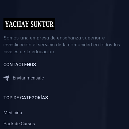
(0)
5. REFORZAMIENTO ACADÉMICO
(0)
Reforzamiento Personal
(0)
Reforzamiento Grupal
(0)
6. ASESORÍA
Somos una empresa de enseñanza superior e
investigación al servicio de la comunidad en todos los
(0)
Asesoría Educación Primaria
niveles de la educación.
(0)
Asesoría Educación Secundaria
CONTÁCTENOS
(0)
Asesoría Educación Preuniversitaria
(0)
Asesoría Educación Universitaria o Pregrado
Enviar mensaje
(0)
Asesoría Educación Postgrado
(0)
7. CAPACITACIÓN DOCENTE
TOP DE CATEGORÍAS:
(0)
Capacitación Docentes de Educación Primaria
Medicina
(0)
Capacitación Docentes de Educación Secundaria
Pack de Cursos
(0)
Capacitación Docentes de Preparación Preuniversitaria