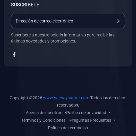
SUSCRÍBETE
(0)
Libros de Desarrollo Web y Móvil
(0)
Libros de Programación
(0)
Libros de Edición, Diseño Gráfico e Ilustración
Suscríbete a nuestro boletín informativo para recibir las
(0)
Libros de Informática
últimas novedades y promociones.
(0)
Libros de Administración, Gestión Pública y Marketing
(0)
Libros de Arquitectura e Ingeniería Civil
(0)
Libros de Ingeniería de Sistemas
(0)
Libros de Ingeniería de Software
(0)
Libros de Ciencia de Datos
Copyright ©2026
www.yachaysuntur.com
Todos los derechos
(0)
Libros de Computación Científica
reservados.
Acerca de nosotros
Política de privacidad
(0)
Libros de Mecatrónica
Términos y Condiciones
Preguntas Frecuentes
(0)
Libros de Robótica
Política de reembolso