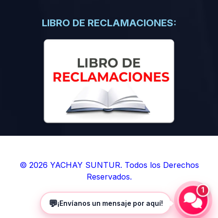
(0)
Libros de Inteligencia Artificial
(0)
Libros de Idiomas
LIBRO DE RECLAMACIONES:
(0)
9. BOLETINES
(0)
Boletines en Ciencias
(0)
Boletines en Ingenierías
(0)
Boletines en Humanidades
(0)
10. REVISTAS
(0)
Revistas en Ciencias
(0)
Revistas en Ingenierías
(0)
Revistas en Humanidades
© 2026 YACHAY SUNTUR. Todos los Derechos
Reservados.
(0)
11. SOFTWARE
1
(0)
Sistemas Operativos
💬
¡Envíanos un mensaje por aquí!
(0)
Aplicaciones