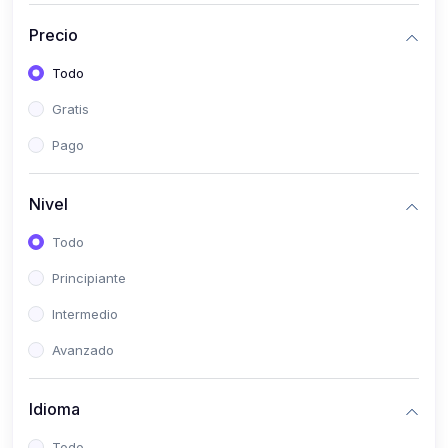
(0)
Historia
Precio
(0)
Arte y Música
Todo
(0)
Desarrollo Web
Gratis
(0)
Desarrollo Móvil
Pago
(0)
Lenguajes de Programación
(0)
Desarrollo de Videojuegos
Nivel
(0)
Edición, Diseño Gráfico e Ilustración
Todo
(0)
Informática
Principiante
(0)
Administración, Gestión Pública y Marketing
Intermedio
(0)
Arquitectura e Ingeniería Civil
Avanzado
(0)
Ingeniería de Sistemas
Idioma
(0)
Ingeniería de Software
(0)
Ciencia de Datos
Todo