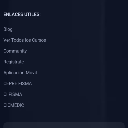
(0)
Capacitación Docentes Universitarios
ENLACES ÚTILES:
(0)
8. LIBROS
Blog
(0)
Libros de Matemáticas
Ver Todos los Cursos
(0)
Libros de Estadística
Community
(0)
Libros de Física
(0)
Libros de Química
Regístrate
(0)
Libros de Biología
Aplicación Móvil
(0)
Libros de Medicina
CEPRE FISMA
(0)
Libros de Economía
CI FISMA
(0)
Libros de Derecho
CICMEDIC
(0)
Libros de Historia
(0)
Libros de Arte y Música