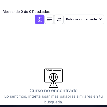
(0)
Clases en vivo por iniciarse
Mostrando 0 de 0 Resultados
(0)
Clases en vivo ya iniciadas
Publicación reciente
(0)
3. CONFERENCIAS
(0)
Conferencias por iniciar
(0)
Conferencias ya iniciadas
(0)
4. RESOLUCIÓN DE TAREAS, TRABAJOS Y PROBLEMAS
ACADÉMICOS
(0)
Banco de Preguntas
(0)
Exámenes
(0)
Tareas o trabajos de investigación ( monografías,
tesis, casos clínicos, etc.)
Curso no encontrado
(0)
Resolver tareas o preguntas, hacer trabajos
Lo sentimos, intenta usar más palabras similares en tu
académicos o de investigación (monografías y otros)
búsqueda.