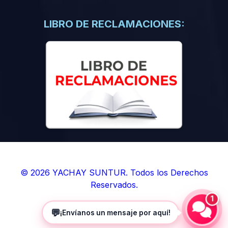
(0)
Libros de Inteligencia Artificial
(0)
Libros de Idiomas
LIBRO DE RECLAMACIONES:
(0)
9. BOLETINES
(0)
Boletines en Ciencias
(0)
Boletines en Ingenierías
(0)
Boletines en Humanidades
(0)
10. REVISTAS
(0)
Revistas en Ciencias
(0)
Revistas en Ingenierías
(0)
Revistas en Humanidades
© 2026 YACHAY SUNTUR. Todos los Derechos
Reservados.
(0)
11. SOFTWARE
1
(0)
Sistemas Operativos
💬
¡Envíanos un mensaje por aquí!
(0)
Aplicaciones