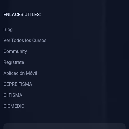
(0)
Capacitación Docentes Universitarios
ENLACES ÚTILES:
(0)
8. LIBROS
Blog
(0)
Libros de Matemáticas
Ver Todos los Cursos
(0)
Libros de Estadística
Community
(0)
Libros de Física
(0)
Libros de Química
Regístrate
(0)
Libros de Biología
Aplicación Móvil
(0)
Libros de Medicina
CEPRE FISMA
(0)
Libros de Economía
CI FISMA
(0)
Libros de Derecho
CICMEDIC
(0)
Libros de Historia
(0)
Libros de Arte y Música