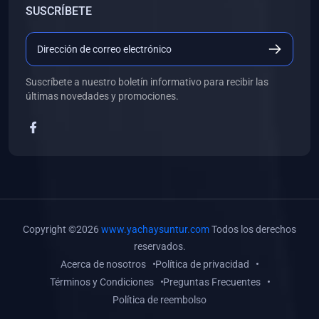
SUSCRÍBETE
(0)
Libros de Desarrollo Web y Móvil
(0)
Libros de Programación
(0)
Libros de Edición, Diseño Gráfico e Ilustración
Suscríbete a nuestro boletín informativo para recibir las
(0)
Libros de Informática
últimas novedades y promociones.
(0)
Libros de Administración, Gestión Pública y Marketing
(0)
Libros de Arquitectura e Ingeniería Civil
(0)
Libros de Ingeniería de Sistemas
(0)
Libros de Ingeniería de Software
(0)
Libros de Ciencia de Datos
Copyright ©2026
www.yachaysuntur.com
Todos los derechos
(0)
Libros de Computación Científica
reservados.
Acerca de nosotros
Política de privacidad
(0)
Libros de Mecatrónica
Términos y Condiciones
Preguntas Frecuentes
(0)
Libros de Robótica
Política de reembolso