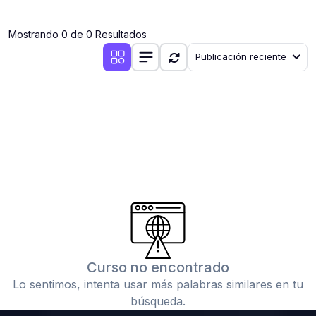
(0)
Clases en vivo por iniciarse
Mostrando 0 de 0 Resultados
(0)
Clases en vivo ya iniciadas
Publicación reciente
(0)
3. CONFERENCIAS
(0)
Conferencias por iniciar
(0)
Conferencias ya iniciadas
(0)
4. RESOLUCIÓN DE TAREAS, TRABAJOS Y PROBLEMAS
ACADÉMICOS
(0)
Banco de Preguntas
(0)
Exámenes
(0)
Tareas o trabajos de investigación ( monografías,
tesis, casos clínicos, etc.)
Curso no encontrado
(0)
Resolver tareas o preguntas, hacer trabajos
Lo sentimos, intenta usar más palabras similares en tu
académicos o de investigación (monografías y otros)
búsqueda.