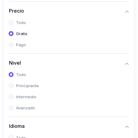
(0)
Historia
Precio
(0)
Arte y Música
Todo
(0)
Desarrollo Web
Gratis
(0)
Desarrollo Móvil
Pago
(0)
Lenguajes de Programación
(0)
Desarrollo de Videojuegos
Nivel
(0)
Edición, Diseño Gráfico e Ilustración
Todo
(0)
Informática
Principiante
(0)
Administración, Gestión Pública y Marketing
Intermedio
(0)
Arquitectura e Ingeniería Civil
Avanzado
(0)
Ingeniería de Sistemas
Idioma
(0)
Ingeniería de Software
(0)
Ciencia de Datos
Todo