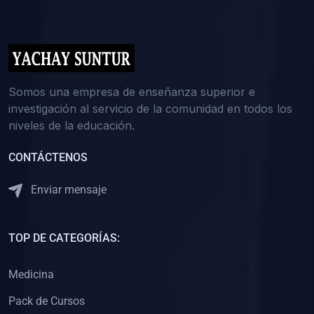
(0)
5. REFORZAMIENTO ACADÉMICO
(0)
Reforzamiento Personal
(0)
Reforzamiento Grupal
(0)
6. ASESORÍA
Somos una empresa de enseñanza superior e
investigación al servicio de la comunidad en todos los
(0)
Asesoría Educación Primaria
niveles de la educación.
(0)
Asesoría Educación Secundaria
CONTÁCTENOS
(0)
Asesoría Educación Preuniversitaria
(0)
Asesoría Educación Universitaria o Pregrado
Enviar mensaje
(0)
Asesoría Educación Postgrado
(0)
7. CAPACITACIÓN DOCENTE
TOP DE CATEGORÍAS:
(0)
Capacitación Docentes de Educación Primaria
Medicina
(0)
Capacitación Docentes de Educación Secundaria
Pack de Cursos
(0)
Capacitación Docentes de Preparación Preuniversitaria