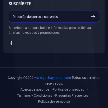
SUSCRÍBETE
(0)
Libros de Desarrollo Web y Móvil
(0)
Libros de Programación
(0)
Libros de Edición, Diseño Gráfico e Ilustración
Suscríbete a nuestro boletín informativo para recibir las
(0)
Libros de Informática
últimas novedades y promociones.
(0)
Libros de Administración, Gestión Pública y Marketing
(0)
Libros de Arquitectura e Ingeniería Civil
(0)
Libros de Ingeniería de Sistemas
(0)
Libros de Ingeniería de Software
(0)
Libros de Ciencia de Datos
Copyright ©2026
www.yachaysuntur.com
Todos los derechos
(0)
Libros de Computación Científica
reservados.
Acerca de nosotros
Política de privacidad
(0)
Libros de Mecatrónica
Términos y Condiciones
Preguntas Frecuentes
(0)
Libros de Robótica
Política de reembolso