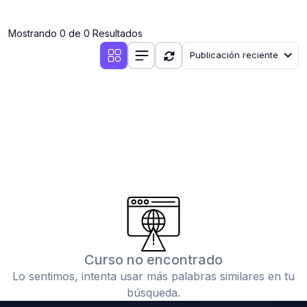
(0)
Clases en vivo por iniciarse
Mostrando 0 de 0 Resultados
(0)
Clases en vivo ya iniciadas
Publicación reciente
(0)
3. CONFERENCIAS
(0)
Conferencias por iniciar
(0)
Conferencias ya iniciadas
(0)
4. RESOLUCIÓN DE TAREAS, TRABAJOS Y PROBLEMAS
ACADÉMICOS
(0)
Banco de Preguntas
(0)
Exámenes
(0)
Tareas o trabajos de investigación ( monografías,
tesis, casos clínicos, etc.)
Curso no encontrado
(0)
Resolver tareas o preguntas, hacer trabajos
Lo sentimos, intenta usar más palabras similares en tu
académicos o de investigación (monografías y otros)
búsqueda.