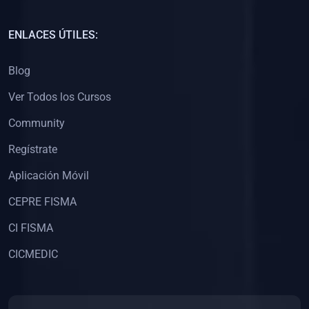
(0)
Capacitación Docentes Universitarios
ENLACES ÚTILES:
(0)
8. LIBROS
Blog
(0)
Libros de Matemáticas
Ver Todos los Cursos
(0)
Libros de Estadística
Community
(0)
Libros de Física
(0)
Libros de Química
Regístrate
(0)
Libros de Biología
Aplicación Móvil
(0)
Libros de Medicina
CEPRE FISMA
(0)
Libros de Economía
CI FISMA
(0)
Libros de Derecho
CICMEDIC
(0)
Libros de Historia
(0)
Libros de Arte y Música