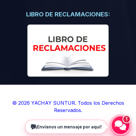
(0)
Libros de Inteligencia Artificial
(0)
Libros de Idiomas
LIBRO DE RECLAMACIONES:
(0)
9. BOLETINES
(0)
Boletines en Ciencias
(0)
Boletines en Ingenierías
(0)
Boletines en Humanidades
(0)
10. REVISTAS
(0)
Revistas en Ciencias
(0)
Revistas en Ingenierías
(0)
Revistas en Humanidades
© 2026 YACHAY SUNTUR. Todos los Derechos
Reservados.
(0)
11. SOFTWARE
1
(0)
Sistemas Operativos
💬
¡Envíanos un mensaje por aquí!
(0)
Aplicaciones