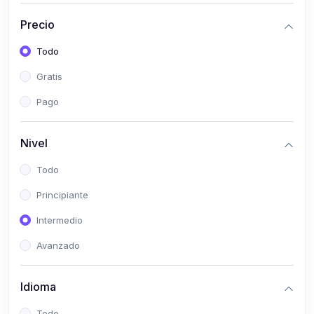
(0)
Historia
Precio
(0)
Arte y Música
Todo
(0)
Desarrollo Web
Gratis
(0)
Desarrollo Móvil
Pago
(0)
Lenguajes de Programación
(0)
Desarrollo de Videojuegos
Nivel
(0)
Edición, Diseño Gráfico e Ilustración
Todo
(0)
Informática
Principiante
(0)
Administración, Gestión Pública y Marketing
Intermedio
(0)
Arquitectura e Ingeniería Civil
Avanzado
(0)
Ingeniería de Sistemas
Idioma
(0)
Ingeniería de Software
(0)
Ciencia de Datos
Todo