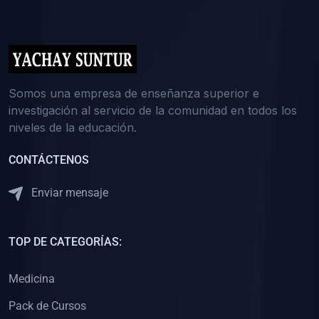
(0)
5. REFORZAMIENTO ACADÉMICO
(0)
Reforzamiento Personal
(0)
Reforzamiento Grupal
(0)
6. ASESORÍA
Somos una empresa de enseñanza superior e
investigación al servicio de la comunidad en todos los
(0)
Asesoría Educación Primaria
niveles de la educación.
(0)
Asesoría Educación Secundaria
CONTÁCTENOS
(0)
Asesoría Educación Preuniversitaria
(0)
Asesoría Educación Universitaria o Pregrado
Enviar mensaje
(0)
Asesoría Educación Postgrado
(0)
7. CAPACITACIÓN DOCENTE
TOP DE CATEGORÍAS:
(0)
Capacitación Docentes de Educación Primaria
Medicina
(0)
Capacitación Docentes de Educación Secundaria
Pack de Cursos
(0)
Capacitación Docentes de Preparación Preuniversitaria