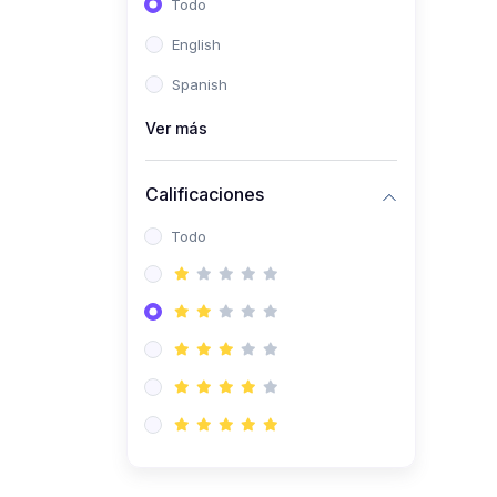
Todo
(0)
Ingeniería de Sistemas
English
(0)
Ingeniería de Software
Spanish
(0)
Ciencia de Datos
Ver más
(0)
Computación Científica
(0)
Ingeniería Mecatrónica
Calificaciones
(0)
Robótica
Todo
(0)
Inteligencia Artificial
(0)
Idiomas
(0)
Lenguaje
(0)
Literatura
(0)
Filosofía
(0)
Psicología