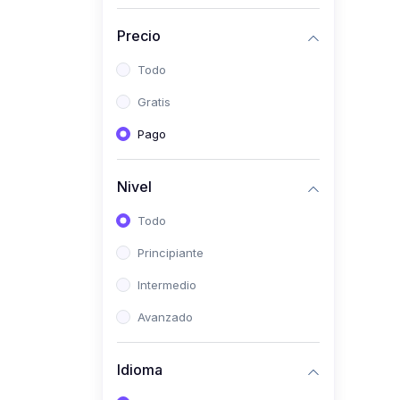
(0)
Historia
Precio
(0)
Arte y Música
Todo
(0)
Desarrollo Web
Gratis
(0)
Desarrollo Móvil
Pago
(0)
Lenguajes de
Programación
Nivel
(0)
Desarrollo de Videojuegos
Todo
(0)
Edición, Diseño Gráfico e
Principiante
Ilustración
(0)
Intermedio
Informática
(0)
Avanzado
Administración, Gestión
Pública y Marketing
Idioma
(0)
Arquitectura e Ingeniería
Civil