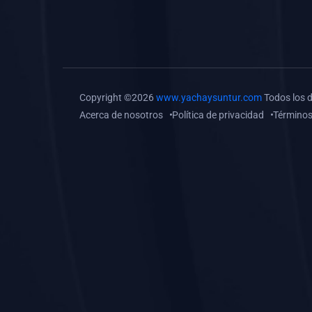
(0)
Tareas o trabajos de
investigación (
monografías, tesis, casos
clínicos, etc.)
(0)
Resolver tareas o
Copyright ©2026
www.yachaysuntur.com
Todos los 
preguntas, hacer trabajos
Acerca de nosotros
Política de privacidad
Términos
académicos o de
investigación (monografías
y otros)
(0)
5. REFORZAMIENTO
ACADÉMICO
(0)
Reforzamiento Personal
(0)
Reforzamiento Grupal
(0)
6. ASESORÍA
(0)
Asesoría Educación
Primaria