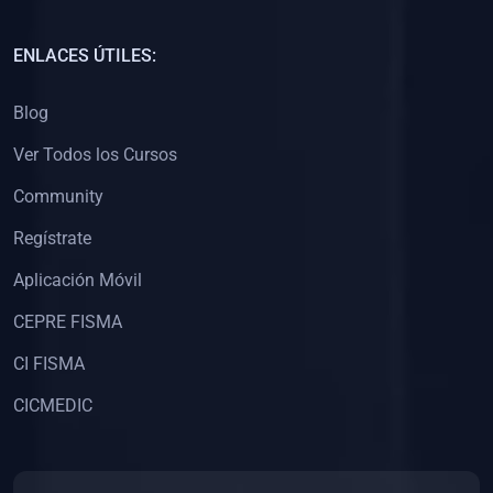
(0)
Capacitación Docentes Universitarios
ENLACES ÚTILES:
(0)
8. LIBROS
Blog
(0)
Libros de Matemáticas
Ver Todos los Cursos
(0)
Libros de Estadística
Community
(0)
Libros de Física
(0)
Libros de Química
Regístrate
(0)
Libros de Biología
Aplicación Móvil
(0)
Libros de Medicina
CEPRE FISMA
(0)
Libros de Economía
CI FISMA
(0)
Libros de Derecho
CICMEDIC
(0)
Libros de Historia
(0)
Libros de Arte y Música