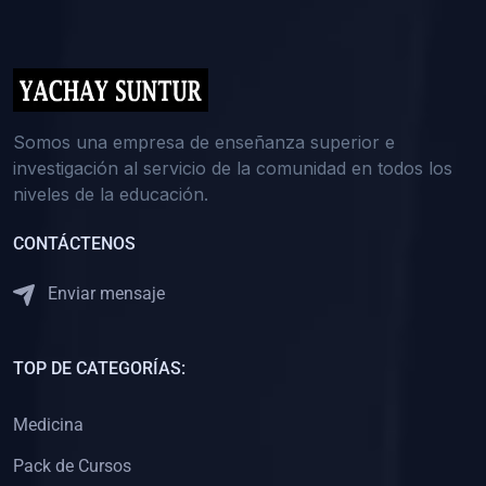
(0)
5. REFORZAMIENTO ACADÉMICO
(0)
Reforzamiento Personal
(0)
Reforzamiento Grupal
(0)
6. ASESORÍA
Somos una empresa de enseñanza superior e
investigación al servicio de la comunidad en todos los
(0)
Asesoría Educación Primaria
niveles de la educación.
(0)
Asesoría Educación Secundaria
CONTÁCTENOS
(0)
Asesoría Educación Preuniversitaria
(0)
Asesoría Educación Universitaria o Pregrado
Enviar mensaje
(0)
Asesoría Educación Postgrado
(0)
7. CAPACITACIÓN DOCENTE
TOP DE CATEGORÍAS:
(0)
Capacitación Docentes de Educación Primaria
Medicina
(0)
Capacitación Docentes de Educación Secundaria
Pack de Cursos
(0)
Capacitación Docentes de Preparación Preuniversitaria