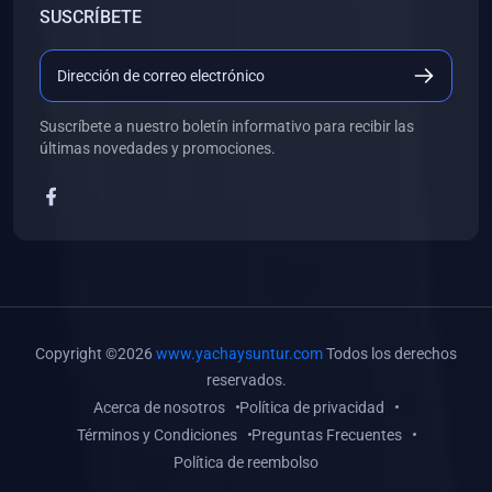
SUSCRÍBETE
(0)
Libros de Desarrollo Web y Móvil
(0)
Libros de Programación
(0)
Libros de Edición, Diseño Gráfico e Ilustración
Suscríbete a nuestro boletín informativo para recibir las
(0)
Libros de Informática
últimas novedades y promociones.
(0)
Libros de Administración, Gestión Pública y Marketing
(0)
Libros de Arquitectura e Ingeniería Civil
(0)
Libros de Ingeniería de Sistemas
(0)
Libros de Ingeniería de Software
(0)
Libros de Ciencia de Datos
Copyright ©2026
www.yachaysuntur.com
Todos los derechos
(0)
Libros de Computación Científica
reservados.
Acerca de nosotros
Política de privacidad
(0)
Libros de Mecatrónica
Términos y Condiciones
Preguntas Frecuentes
(0)
Libros de Robótica
Política de reembolso