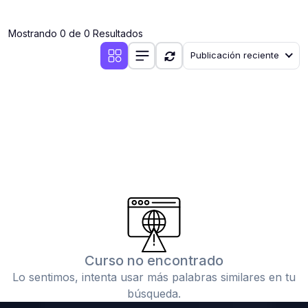
(0)
Clases en vivo por iniciarse
Mostrando 0 de 0 Resultados
(0)
Clases en vivo ya iniciadas
Publicación reciente
(0)
3. CONFERENCIAS
(0)
Conferencias por iniciar
(0)
Conferencias ya iniciadas
(0)
4. RESOLUCIÓN DE TAREAS, TRABAJOS Y PROBLEMAS
ACADÉMICOS
(0)
Banco de Preguntas
(0)
Exámenes
(0)
Tareas o trabajos de investigación ( monografías,
tesis, casos clínicos, etc.)
Curso no encontrado
(0)
Resolver tareas o preguntas, hacer trabajos
Lo sentimos, intenta usar más palabras similares en tu
académicos o de investigación (monografías y otros)
búsqueda.