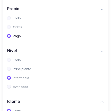
(0)
Historia
Precio
(0)
Arte y Música
Todo
(0)
Desarrollo Web
Gratis
(0)
Desarrollo Móvil
Pago
(0)
Lenguajes de Programación
(0)
Desarrollo de Videojuegos
Nivel
(0)
Edición, Diseño Gráfico e Ilustración
Todo
(0)
Informática
Principiante
(0)
Administración, Gestión Pública y Marketing
Intermedio
(0)
Arquitectura e Ingeniería Civil
Avanzado
(0)
Ingeniería de Sistemas
Idioma
(0)
Ingeniería de Software
(0)
Ciencia de Datos
Todo