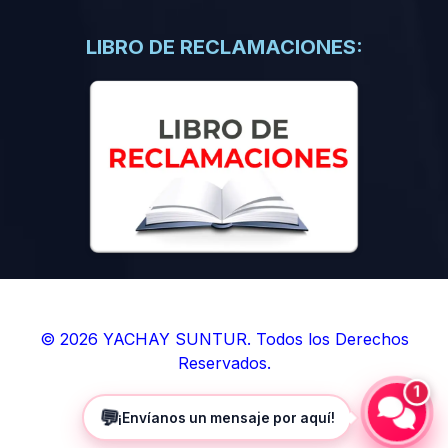
(0)
Libros de Inteligencia Artificial
(0)
Libros de Idiomas
LIBRO DE RECLAMACIONES:
(0)
9. BOLETINES
(0)
Boletines en Ciencias
(0)
Boletines en Ingenierías
(0)
Boletines en Humanidades
(0)
10. REVISTAS
(0)
Revistas en Ciencias
(0)
Revistas en Ingenierías
(0)
Revistas en Humanidades
© 2026 YACHAY SUNTUR. Todos los Derechos
Reservados.
(0)
11. SOFTWARE
1
(0)
Sistemas Operativos
💬
¡Envíanos un mensaje por aquí!
(0)
Aplicaciones