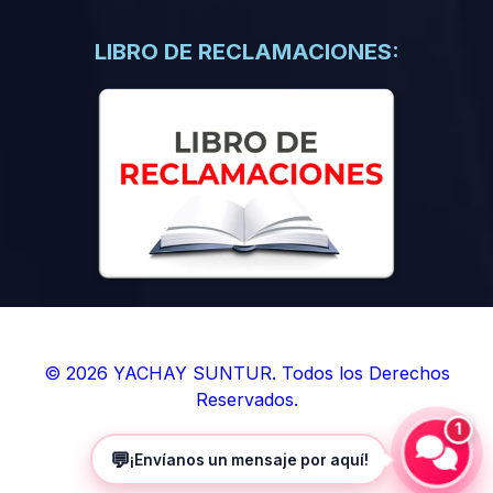
(0)
Libros de Inteligencia Artificial
(0)
Libros de Idiomas
LIBRO DE RECLAMACIONES:
(0)
9. BOLETINES
(0)
Boletines en Ciencias
(0)
Boletines en Ingenierías
(0)
Boletines en Humanidades
(0)
10. REVISTAS
(0)
Revistas en Ciencias
(0)
Revistas en Ingenierías
(0)
Revistas en Humanidades
© 2026 YACHAY SUNTUR. Todos los Derechos
Reservados.
(0)
11. SOFTWARE
1
(0)
Sistemas Operativos
💬
¡Envíanos un mensaje por aquí!
(0)
Aplicaciones