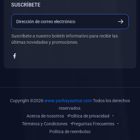
SUSCRÍBETE
(0)
Libros de Desarrollo Web y Móvil
(0)
Libros de Programación
(0)
Libros de Edición, Diseño Gráfico e Ilustración
Suscríbete a nuestro boletín informativo para recibir las
(0)
Libros de Informática
últimas novedades y promociones.
(0)
Libros de Administración, Gestión Pública y Marketing
(0)
Libros de Arquitectura e Ingeniería Civil
(0)
Libros de Ingeniería de Sistemas
(0)
Libros de Ingeniería de Software
(0)
Libros de Ciencia de Datos
Copyright ©2026
www.yachaysuntur.com
Todos los derechos
(0)
Libros de Computación Científica
reservados.
Acerca de nosotros
Política de privacidad
(0)
Libros de Mecatrónica
Términos y Condiciones
Preguntas Frecuentes
(0)
Libros de Robótica
Política de reembolso