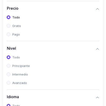
(0)
Historia
Precio
(0)
Arte y Música
Todo
(0)
Desarrollo Web
Gratis
(0)
Desarrollo Móvil
Pago
(0)
Lenguajes de Programación
(0)
Desarrollo de Videojuegos
Nivel
(0)
Edición, Diseño Gráfico e Ilustración
Todo
(0)
Informática
Principiante
(0)
Administración, Gestión Pública y Marketing
Intermedio
(0)
Arquitectura e Ingeniería Civil
Avanzado
(0)
Ingeniería de Sistemas
Idioma
(0)
Ingeniería de Software
(0)
Ciencia de Datos
Todo