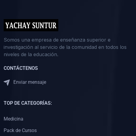
(0)
5. REFORZAMIENTO ACADÉMICO
(0)
Reforzamiento Personal
(0)
Reforzamiento Grupal
(0)
6. ASESORÍA
Somos una empresa de enseñanza superior e
investigación al servicio de la comunidad en todos los
(0)
Asesoría Educación Primaria
niveles de la educación.
(0)
Asesoría Educación Secundaria
CONTÁCTENOS
(0)
Asesoría Educación Preuniversitaria
(0)
Asesoría Educación Universitaria o Pregrado
Enviar mensaje
(0)
Asesoría Educación Postgrado
(0)
7. CAPACITACIÓN DOCENTE
TOP DE CATEGORÍAS:
(0)
Capacitación Docentes de Educación Primaria
Medicina
(0)
Capacitación Docentes de Educación Secundaria
Pack de Cursos
(0)
Capacitación Docentes de Preparación Preuniversitaria