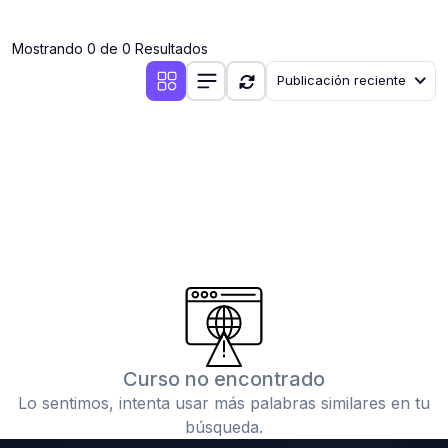
(0)
Clases en vivo por iniciarse
Mostrando 0 de 0 Resultados
(0)
Clases en vivo ya iniciadas
Publicación reciente
(0)
3. CONFERENCIAS
(0)
Conferencias por iniciar
(0)
Conferencias ya iniciadas
(0)
4. RESOLUCIÓN DE TAREAS, TRABAJOS Y PROBLEMAS
ACADÉMICOS
(0)
Banco de Preguntas
(0)
Exámenes
(0)
Tareas o trabajos de investigación ( monografías,
tesis, casos clínicos, etc.)
Curso no encontrado
(0)
Resolver tareas o preguntas, hacer trabajos
Lo sentimos, intenta usar más palabras similares en tu
académicos o de investigación (monografías y otros)
búsqueda.