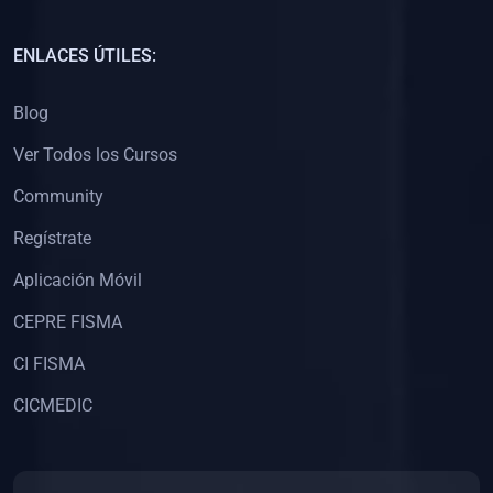
(0)
Capacitación Docentes Universitarios
ENLACES ÚTILES:
(0)
8. LIBROS
Blog
(0)
Libros de Matemáticas
Ver Todos los Cursos
(0)
Libros de Estadística
Community
(0)
Libros de Física
(0)
Libros de Química
Regístrate
(0)
Libros de Biología
Aplicación Móvil
(0)
Libros de Medicina
CEPRE FISMA
(0)
Libros de Economía
CI FISMA
(0)
Libros de Derecho
CICMEDIC
(0)
Libros de Historia
(0)
Libros de Arte y Música