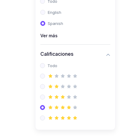
Todo
(0)
Ingeniería de Sistemas
English
(0)
Ingeniería de Software
Spanish
(0)
Ciencia de Datos
Ver más
(0)
Computación Científica
(0)
Ingeniería Mecatrónica
Calificaciones
(0)
Robótica
Todo
(0)
Inteligencia Artificial
(0)
Idiomas
(0)
Lenguaje
(0)
Literatura
(0)
Filosofía
(0)
Psicología