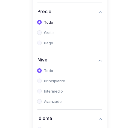
(0)
Historia
Precio
(0)
Arte y Música
Todo
(0)
Desarrollo Web
Gratis
(0)
Desarrollo Móvil
Pago
(0)
Lenguajes de
Programación
Nivel
(0)
Desarrollo de Videojuegos
Todo
(0)
Edición, Diseño Gráfico e
Principiante
Ilustración
(0)
Intermedio
Informática
(0)
Avanzado
Administración, Gestión
Pública y Marketing
Idioma
(0)
Arquitectura e Ingeniería
Civil