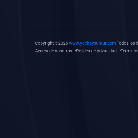
(0)
Tareas o trabajos de
investigación (
monografías, tesis, casos
clínicos, etc.)
(0)
Resolver tareas o
Copyright ©2026
www.yachaysuntur.com
Todos los 
preguntas, hacer trabajos
Acerca de nosotros
Política de privacidad
Términos
académicos o de
investigación (monografías
y otros)
(0)
5. REFORZAMIENTO
ACADÉMICO
(0)
Reforzamiento Personal
(0)
Reforzamiento Grupal
(0)
6. ASESORÍA
(0)
Asesoría Educación
Primaria