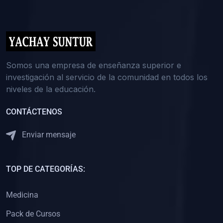
(0)
5. REFORZAMIENTO ACADÉMICO
(0)
Reforzamiento Personal
(0)
Reforzamiento Grupal
(0)
6. ASESORÍA
Somos una empresa de enseñanza superior e
investigación al servicio de la comunidad en todos los
(0)
Asesoría Educación Primaria
niveles de la educación.
(0)
Asesoría Educación Secundaria
CONTÁCTENOS
(0)
Asesoría Educación Preuniversitaria
(0)
Asesoría Educación Universitaria o Pregrado
Enviar mensaje
(0)
Asesoría Educación Postgrado
(0)
7. CAPACITACIÓN DOCENTE
TOP DE CATEGORÍAS:
(0)
Capacitación Docentes de Educación Primaria
Medicina
(0)
Capacitación Docentes de Educación Secundaria
Pack de Cursos
(0)
Capacitación Docentes de Preparación Preuniversitaria