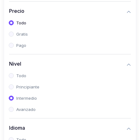
(0)
Historia
Precio
(0)
Arte y Música
Todo
(0)
Desarrollo Web
Gratis
(0)
Desarrollo Móvil
Pago
(0)
Lenguajes de Programación
(0)
Desarrollo de Videojuegos
Nivel
(0)
Edición, Diseño Gráfico e Ilustración
Todo
(0)
Informática
Principiante
(0)
Administración, Gestión Pública y Marketing
Intermedio
(0)
Arquitectura e Ingeniería Civil
Avanzado
(0)
Ingeniería de Sistemas
Idioma
(0)
Ingeniería de Software
(0)
Ciencia de Datos
Todo