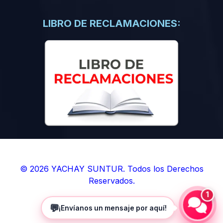
(0)
Libros de Inteligencia Artificial
(0)
Libros de Idiomas
LIBRO DE RECLAMACIONES:
(0)
9. BOLETINES
(0)
Boletines en Ciencias
(0)
Boletines en Ingenierías
(0)
Boletines en Humanidades
(0)
10. REVISTAS
(0)
Revistas en Ciencias
(0)
Revistas en Ingenierías
(0)
Revistas en Humanidades
© 2026 YACHAY SUNTUR. Todos los Derechos
Reservados.
(0)
11. SOFTWARE
1
(0)
Sistemas Operativos
💬
¡Envíanos un mensaje por aquí!
(0)
Aplicaciones