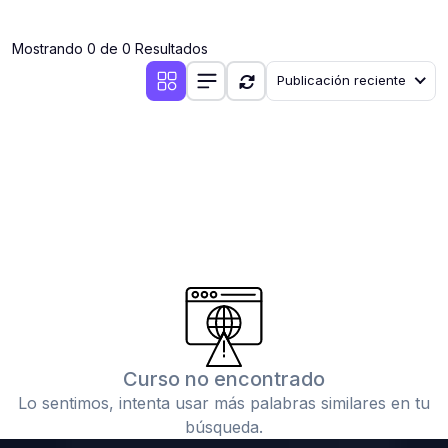
(0)
Clases en vivo por iniciarse
Mostrando 0 de 0 Resultados
(0)
Clases en vivo ya iniciadas
Publicación reciente
(0)
3. CONFERENCIAS
(0)
Conferencias por iniciar
(0)
Conferencias ya iniciadas
(0)
4. RESOLUCIÓN DE TAREAS, TRABAJOS Y PROBLEMAS
ACADÉMICOS
(0)
Banco de Preguntas
(0)
Exámenes
(0)
Tareas o trabajos de investigación ( monografías,
tesis, casos clínicos, etc.)
Curso no encontrado
(0)
Resolver tareas o preguntas, hacer trabajos
Lo sentimos, intenta usar más palabras similares en tu
académicos o de investigación (monografías y otros)
búsqueda.