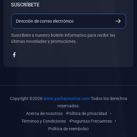
SUSCRÍBETE
(0)
Libros de Desarrollo Web y Móvil
(0)
Libros de Programación
(0)
Libros de Edición, Diseño Gráfico e Ilustración
Suscríbete a nuestro boletín informativo para recibir las
(0)
Libros de Informática
últimas novedades y promociones.
(0)
Libros de Administración, Gestión Pública y Marketing
(0)
Libros de Arquitectura e Ingeniería Civil
(0)
Libros de Ingeniería de Sistemas
(0)
Libros de Ingeniería de Software
(0)
Libros de Ciencia de Datos
Copyright ©2026
www.yachaysuntur.com
Todos los derechos
(0)
Libros de Computación Científica
reservados.
Acerca de nosotros
Política de privacidad
(0)
Libros de Mecatrónica
Términos y Condiciones
Preguntas Frecuentes
(0)
Libros de Robótica
Política de reembolso