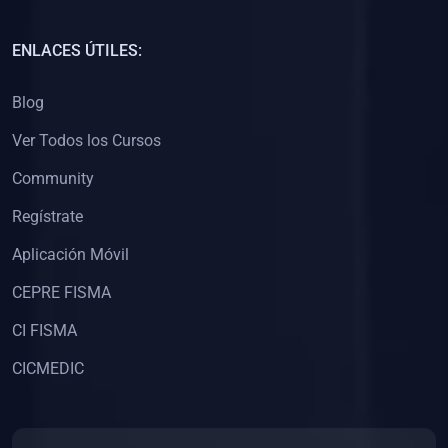
(0)
Capacitación Docentes Universitarios
ENLACES ÚTILES:
(0)
8. LIBROS
Blog
(0)
Libros de Matemáticas
Ver Todos los Cursos
(0)
Libros de Estadística
Community
(0)
Libros de Física
(0)
Libros de Química
Regístrate
(0)
Libros de Biología
Aplicación Móvil
(0)
Libros de Medicina
CEPRE FISMA
(0)
Libros de Economía
CI FISMA
(0)
Libros de Derecho
CICMEDIC
(0)
Libros de Historia
(0)
Libros de Arte y Música