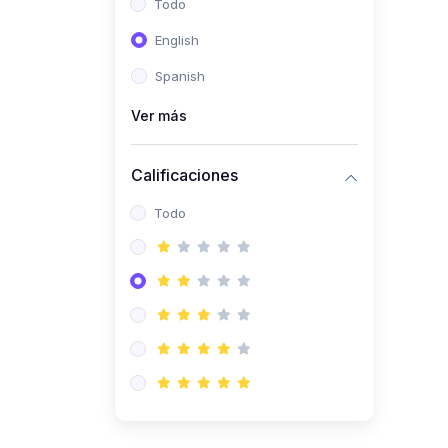
Todo
(0)
Ingeniería de Sistemas
English
(0)
Ingeniería de Software
Spanish
(0)
Ciencia de Datos
Ver más
(0)
Computación Científica
(0)
Ingeniería Mecatrónica
Calificaciones
(0)
Robótica
Todo
(0)
Inteligencia Artificial
(0)
Idiomas
(0)
Lenguaje
(0)
Literatura
(0)
Filosofía
(0)
Psicología