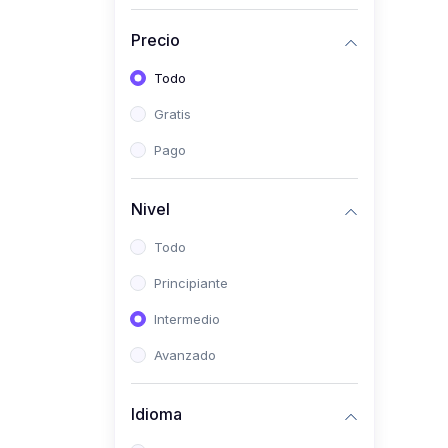
(0)
Historia
Precio
(0)
Arte y Música
Todo
(0)
Desarrollo Web
Gratis
(0)
Desarrollo Móvil
Pago
(0)
Lenguajes de
Programación
Nivel
(0)
Desarrollo de Videojuegos
Todo
(0)
Edición, Diseño Gráfico e
Principiante
Ilustración
(0)
Intermedio
Informática
(0)
Avanzado
Administración, Gestión
Pública y Marketing
Idioma
(0)
Arquitectura e Ingeniería
Civil