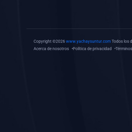
(0)
Tareas o trabajos de
investigación (
monografías, tesis, casos
clínicos, etc.)
(0)
Resolver tareas o
Copyright ©2026
www.yachaysuntur.com
Todos los 
preguntas, hacer trabajos
Acerca de nosotros
Política de privacidad
Términos
académicos o de
investigación (monografías
y otros)
(0)
5. REFORZAMIENTO
ACADÉMICO
(0)
Reforzamiento Personal
(0)
Reforzamiento Grupal
(0)
6. ASESORÍA
(0)
Asesoría Educación
Primaria