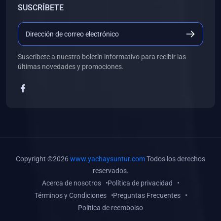
SUSCRÍBETE
(0)
Libros de Desarrollo Web y Móvil
(0)
Libros de Programación
(0)
Libros de Edición, Diseño Gráfico e Ilustración
Suscríbete a nuestro boletín informativo para recibir las
(0)
Libros de Informática
últimas novedades y promociones.
(0)
Libros de Administración, Gestión Pública y Marketing
(0)
Libros de Arquitectura e Ingeniería Civil
(0)
Libros de Ingeniería de Sistemas
(0)
Libros de Ingeniería de Software
(0)
Libros de Ciencia de Datos
Copyright ©2026
www.yachaysuntur.com
Todos los derechos
(0)
Libros de Computación Científica
reservados.
Acerca de nosotros
Política de privacidad
(0)
Libros de Mecatrónica
Términos y Condiciones
Preguntas Frecuentes
(0)
Libros de Robótica
Política de reembolso