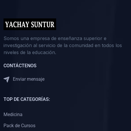
(0)
5. REFORZAMIENTO ACADÉMICO
(0)
Reforzamiento Personal
(0)
Reforzamiento Grupal
(0)
6. ASESORÍA
Somos una empresa de enseñanza superior e
investigación al servicio de la comunidad en todos los
(0)
Asesoría Educación Primaria
niveles de la educación.
(0)
Asesoría Educación Secundaria
CONTÁCTENOS
(0)
Asesoría Educación Preuniversitaria
(0)
Asesoría Educación Universitaria o Pregrado
Enviar mensaje
(0)
Asesoría Educación Postgrado
(0)
7. CAPACITACIÓN DOCENTE
TOP DE CATEGORÍAS:
(0)
Capacitación Docentes de Educación Primaria
Medicina
(0)
Capacitación Docentes de Educación Secundaria
Pack de Cursos
(0)
Capacitación Docentes de Preparación Preuniversitaria