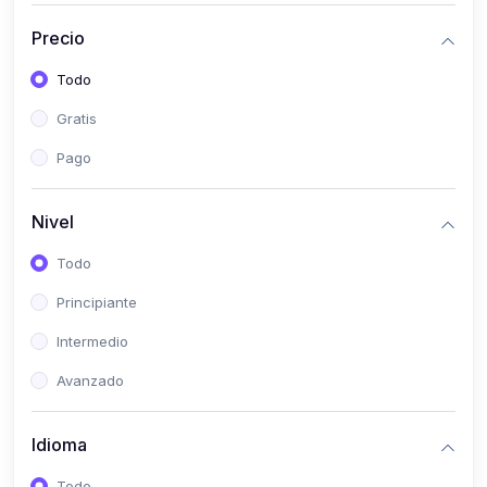
(0)
Historia
Precio
(0)
Arte y Música
Todo
(0)
Desarrollo Web
Gratis
(0)
Desarrollo Móvil
Pago
(0)
Lenguajes de Programación
(0)
Desarrollo de Videojuegos
Nivel
(0)
Edición, Diseño Gráfico e Ilustración
Todo
(0)
Informática
Principiante
(0)
Administración, Gestión Pública y Marketing
Intermedio
(0)
Arquitectura e Ingeniería Civil
Avanzado
(0)
Ingeniería de Sistemas
Idioma
(0)
Ingeniería de Software
(0)
Ciencia de Datos
Todo