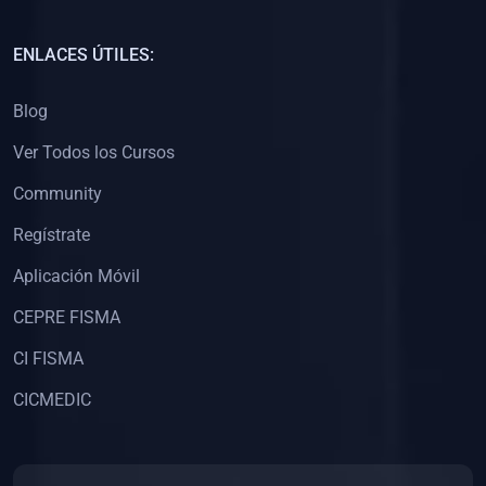
(0)
Capacitación Docentes Universitarios
ENLACES ÚTILES:
(0)
8. LIBROS
Blog
(0)
Libros de Matemáticas
Ver Todos los Cursos
(0)
Libros de Estadística
Community
(0)
Libros de Física
(0)
Libros de Química
Regístrate
(0)
Libros de Biología
Aplicación Móvil
(0)
Libros de Medicina
CEPRE FISMA
(0)
Libros de Economía
CI FISMA
(0)
Libros de Derecho
CICMEDIC
(0)
Libros de Historia
(0)
Libros de Arte y Música