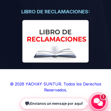
(0)
Libros de Inteligencia Artificial
(0)
Libros de Idiomas
LIBRO DE RECLAMACIONES:
(0)
9. BOLETINES
(0)
Boletines en Ciencias
(0)
Boletines en Ingenierías
(0)
Boletines en Humanidades
(0)
10. REVISTAS
(0)
Revistas en Ciencias
(0)
Revistas en Ingenierías
(0)
Revistas en Humanidades
© 2026 YACHAY SUNTUR. Todos los Derechos
Reservados.
(0)
11. SOFTWARE
1
(0)
Sistemas Operativos
💬
¡Envíanos un mensaje por aquí!
(0)
Aplicaciones