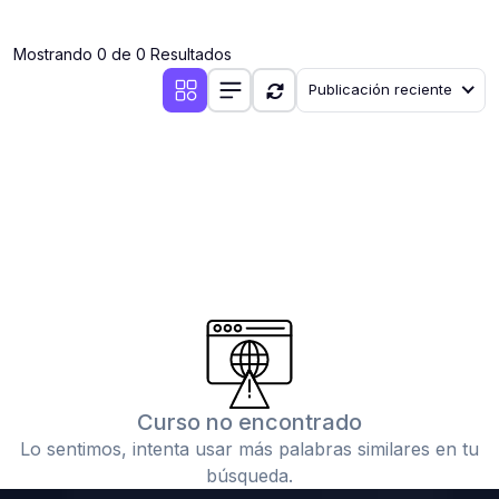
(0)
Clases en vivo por iniciarse
Mostrando 0 de 0 Resultados
(0)
Clases en vivo ya iniciadas
Publicación reciente
(0)
3. CONFERENCIAS
(0)
Conferencias por iniciar
(0)
Conferencias ya iniciadas
(0)
4. RESOLUCIÓN DE TAREAS, TRABAJOS Y PROBLEMAS
ACADÉMICOS
(0)
Banco de Preguntas
(0)
Exámenes
(0)
Tareas o trabajos de investigación ( monografías,
tesis, casos clínicos, etc.)
Curso no encontrado
(0)
Resolver tareas o preguntas, hacer trabajos
Lo sentimos, intenta usar más palabras similares en tu
académicos o de investigación (monografías y otros)
búsqueda.