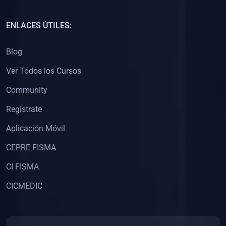
(0)
Capacitación Docentes Universitarios
ENLACES ÚTILES:
(0)
8. LIBROS
Blog
(0)
Libros de Matemáticas
Ver Todos los Cursos
(0)
Libros de Estadística
Community
(0)
Libros de Física
(0)
Libros de Química
Regístrate
(0)
Libros de Biología
Aplicación Móvil
(0)
Libros de Medicina
CEPRE FISMA
(0)
Libros de Economía
CI FISMA
(0)
Libros de Derecho
CICMEDIC
(0)
Libros de Historia
(0)
Libros de Arte y Música