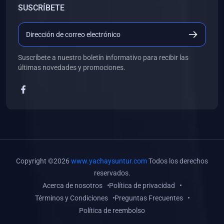
SUSCRÍBETE
(0)
Libros de Desarrollo Web y Móvil
(0)
Libros de Programación
(0)
Libros de Edición, Diseño Gráfico e Ilustración
Suscríbete a nuestro boletín informativo para recibir las
(0)
Libros de Informática
últimas novedades y promociones.
(0)
Libros de Administración, Gestión Pública y Marketing
(0)
Libros de Arquitectura e Ingeniería Civil
(0)
Libros de Ingeniería de Sistemas
(0)
Libros de Ingeniería de Software
(0)
Libros de Ciencia de Datos
Copyright ©2026
www.yachaysuntur.com
Todos los derechos
(0)
Libros de Computación Científica
reservados.
Acerca de nosotros
Política de privacidad
(0)
Libros de Mecatrónica
Términos y Condiciones
Preguntas Frecuentes
(0)
Libros de Robótica
Política de reembolso