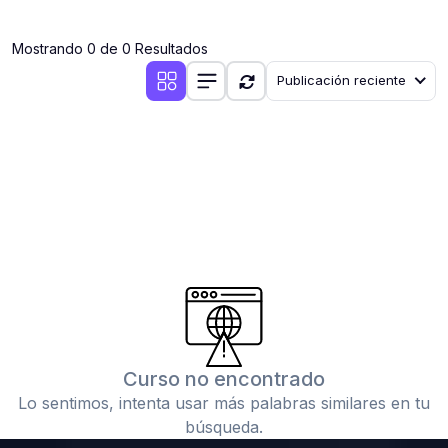
(0)
Clases en vivo por iniciarse
Mostrando 0 de 0 Resultados
(0)
Clases en vivo ya iniciadas
Publicación reciente
(0)
3. CONFERENCIAS
(0)
Conferencias por iniciar
(0)
Conferencias ya iniciadas
(0)
4. RESOLUCIÓN DE TAREAS, TRABAJOS Y PROBLEMAS
ACADÉMICOS
(0)
Banco de Preguntas
(0)
Exámenes
(0)
Tareas o trabajos de investigación ( monografías,
tesis, casos clínicos, etc.)
Curso no encontrado
(0)
Resolver tareas o preguntas, hacer trabajos
Lo sentimos, intenta usar más palabras similares en tu
académicos o de investigación (monografías y otros)
búsqueda.