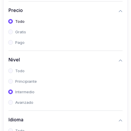
(0)
Historia
Precio
(0)
Arte y Música
Todo
(0)
Desarrollo Web
Gratis
(0)
Desarrollo Móvil
Pago
(0)
Lenguajes de Programación
(0)
Desarrollo de Videojuegos
Nivel
(0)
Edición, Diseño Gráfico e Ilustración
Todo
(0)
Informática
Principiante
(0)
Administración, Gestión Pública y Marketing
Intermedio
(0)
Arquitectura e Ingeniería Civil
Avanzado
(0)
Ingeniería de Sistemas
Idioma
(0)
Ingeniería de Software
(0)
Ciencia de Datos
Todo