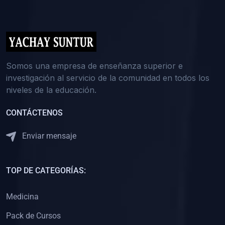
(0)
5. REFORZAMIENTO ACADÉMICO
(0)
Reforzamiento Personal
(0)
Reforzamiento Grupal
(0)
6. ASESORÍA
Somos una empresa de enseñanza superior e
investigación al servicio de la comunidad en todos los
(0)
Asesoría Educación Primaria
niveles de la educación.
(0)
Asesoría Educación Secundaria
CONTÁCTENOS
(0)
Asesoría Educación Preuniversitaria
(0)
Asesoría Educación Universitaria o Pregrado
Enviar mensaje
(0)
Asesoría Educación Postgrado
(0)
7. CAPACITACIÓN DOCENTE
TOP DE CATEGORÍAS:
(0)
Capacitación Docentes de Educación Primaria
Medicina
(0)
Capacitación Docentes de Educación Secundaria
Pack de Cursos
(0)
Capacitación Docentes de Preparación Preuniversitaria