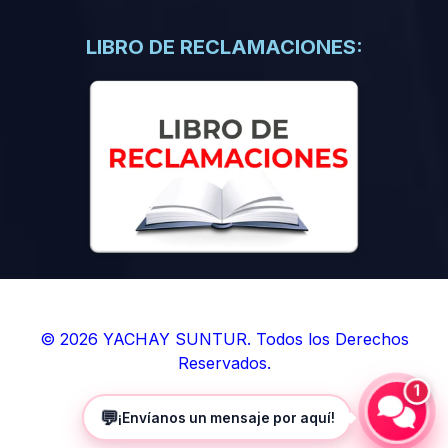
(0)
Libros de Inteligencia Artificial
(0)
Libros de Idiomas
LIBRO DE RECLAMACIONES:
(0)
9. BOLETINES
(0)
Boletines en Ciencias
(0)
Boletines en Ingenierías
(0)
Boletines en Humanidades
(0)
10. REVISTAS
(0)
Revistas en Ciencias
(0)
Revistas en Ingenierías
(0)
Revistas en Humanidades
© 2026 YACHAY SUNTUR. Todos los Derechos
Reservados.
(0)
11. SOFTWARE
1
(0)
Sistemas Operativos
💬
¡Envíanos un mensaje por aquí!
(0)
Aplicaciones