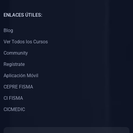
(0)
Capacitación Docentes Universitarios
ENLACES ÚTILES:
(0)
8. LIBROS
Blog
(0)
Libros de Matemáticas
Ver Todos los Cursos
(0)
Libros de Estadística
Community
(0)
Libros de Física
(0)
Libros de Química
Regístrate
(0)
Libros de Biología
Aplicación Móvil
(0)
Libros de Medicina
CEPRE FISMA
(0)
Libros de Economía
CI FISMA
(0)
Libros de Derecho
CICMEDIC
(0)
Libros de Historia
(0)
Libros de Arte y Música