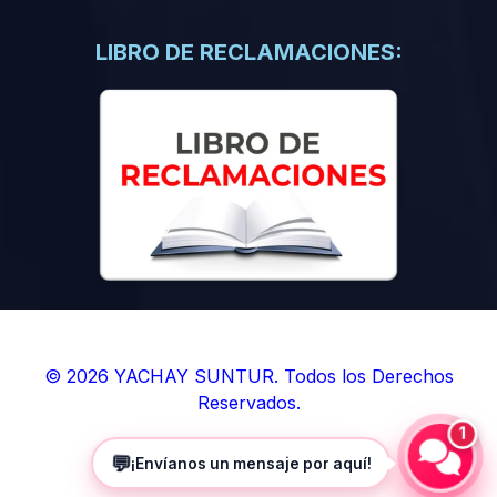
(0)
Libros de Inteligencia Artificial
(0)
Libros de Idiomas
LIBRO DE RECLAMACIONES:
(0)
9. BOLETINES
(0)
Boletines en Ciencias
(0)
Boletines en Ingenierías
(0)
Boletines en Humanidades
(0)
10. REVISTAS
(0)
Revistas en Ciencias
(0)
Revistas en Ingenierías
(0)
Revistas en Humanidades
© 2026 YACHAY SUNTUR. Todos los Derechos
Reservados.
(0)
11. SOFTWARE
1
(0)
Sistemas Operativos
💬
¡Envíanos un mensaje por aquí!
(0)
Aplicaciones