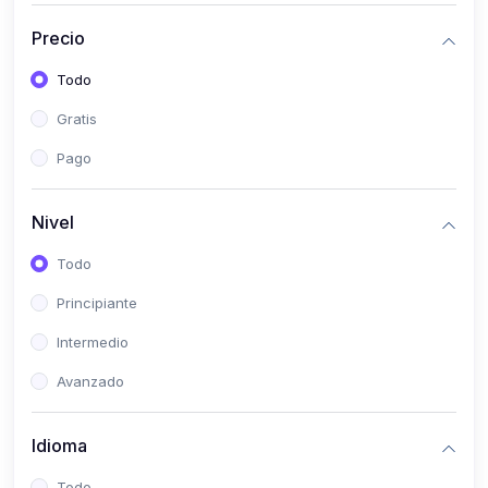
(0)
Historia
Precio
(0)
Arte y Música
Todo
(0)
Desarrollo Web
Gratis
(0)
Desarrollo Móvil
Pago
(0)
Lenguajes de Programación
(0)
Desarrollo de Videojuegos
Nivel
(0)
Edición, Diseño Gráfico e Ilustración
Todo
(0)
Informática
Principiante
(0)
Administración, Gestión Pública y Marketing
Intermedio
(0)
Arquitectura e Ingeniería Civil
Avanzado
(0)
Ingeniería de Sistemas
Idioma
(0)
Ingeniería de Software
(0)
Ciencia de Datos
Todo