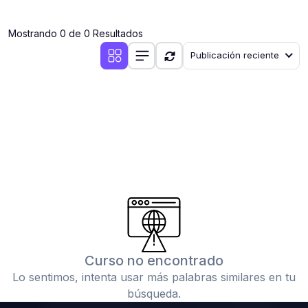
(0)
Clases en vivo por iniciarse
Mostrando 0 de 0 Resultados
(0)
Clases en vivo ya iniciadas
Publicación reciente
(0)
3. CONFERENCIAS
(0)
Conferencias por iniciar
(0)
Conferencias ya iniciadas
(0)
4. RESOLUCIÓN DE TAREAS, TRABAJOS Y PROBLEMAS
ACADÉMICOS
(0)
Banco de Preguntas
(0)
Exámenes
(0)
Tareas o trabajos de investigación ( monografías,
tesis, casos clínicos, etc.)
Curso no encontrado
(0)
Resolver tareas o preguntas, hacer trabajos
Lo sentimos, intenta usar más palabras similares en tu
académicos o de investigación (monografías y otros)
búsqueda.