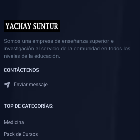
(0)
5. REFORZAMIENTO ACADÉMICO
(0)
Reforzamiento Personal
(0)
Reforzamiento Grupal
(0)
6. ASESORÍA
Somos una empresa de enseñanza superior e
investigación al servicio de la comunidad en todos los
(0)
Asesoría Educación Primaria
niveles de la educación.
(0)
Asesoría Educación Secundaria
CONTÁCTENOS
(0)
Asesoría Educación Preuniversitaria
(0)
Asesoría Educación Universitaria o Pregrado
Enviar mensaje
(0)
Asesoría Educación Postgrado
(0)
7. CAPACITACIÓN DOCENTE
TOP DE CATEGORÍAS:
(0)
Capacitación Docentes de Educación Primaria
Medicina
(0)
Capacitación Docentes de Educación Secundaria
Pack de Cursos
(0)
Capacitación Docentes de Preparación Preuniversitaria