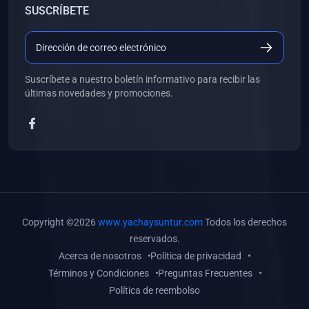
SUSCRÍBETE
(0)
Libros de Desarrollo Web y Móvil
(0)
Libros de Programación
(0)
Libros de Edición, Diseño Gráfico e Ilustración
Suscríbete a nuestro boletín informativo para recibir las
(0)
Libros de Informática
últimas novedades y promociones.
(0)
Libros de Administración, Gestión Pública y Marketing
(0)
Libros de Arquitectura e Ingeniería Civil
(0)
Libros de Ingeniería de Sistemas
(0)
Libros de Ingeniería de Software
(0)
Libros de Ciencia de Datos
Copyright ©2026
www.yachaysuntur.com
Todos los derechos
(0)
Libros de Computación Científica
reservados.
Acerca de nosotros
Política de privacidad
(0)
Libros de Mecatrónica
Términos y Condiciones
Preguntas Frecuentes
(0)
Libros de Robótica
Política de reembolso