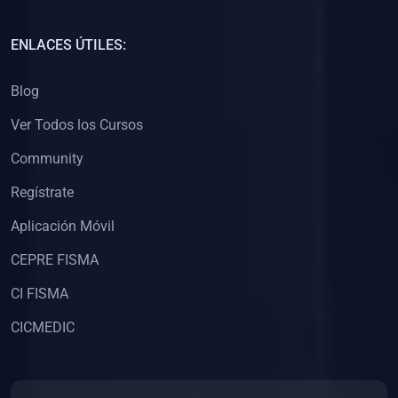
(0)
Capacitación Docentes Universitarios
ENLACES ÚTILES:
(0)
8. LIBROS
Blog
(0)
Libros de Matemáticas
Ver Todos los Cursos
(0)
Libros de Estadística
Community
(0)
Libros de Física
(0)
Libros de Química
Regístrate
(0)
Libros de Biología
Aplicación Móvil
(0)
Libros de Medicina
CEPRE FISMA
(0)
Libros de Economía
CI FISMA
(0)
Libros de Derecho
CICMEDIC
(0)
Libros de Historia
(0)
Libros de Arte y Música