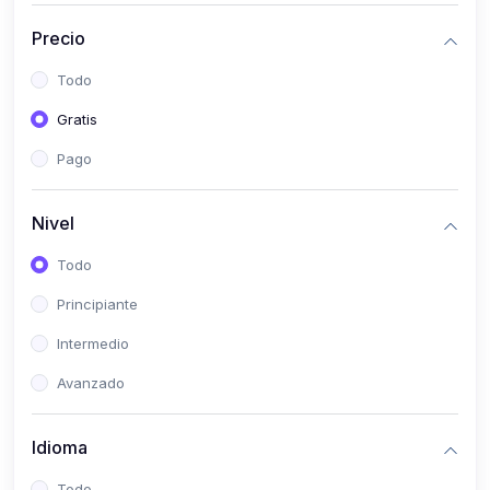
(0)
Historia
Precio
(0)
Arte y Música
Todo
(0)
Desarrollo Web
Gratis
(0)
Desarrollo Móvil
Pago
(0)
Lenguajes de Programación
(0)
Desarrollo de Videojuegos
Nivel
(0)
Edición, Diseño Gráfico e Ilustración
Todo
(0)
Informática
Principiante
(0)
Administración, Gestión Pública y Marketing
Intermedio
(0)
Arquitectura e Ingeniería Civil
Avanzado
(0)
Ingeniería de Sistemas
Idioma
(0)
Ingeniería de Software
(0)
Ciencia de Datos
Todo