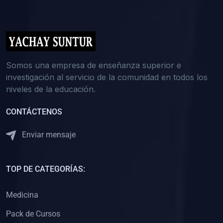
(0)
5. REFORZAMIENTO ACADÉMICO
(0)
Reforzamiento Personal
(0)
Reforzamiento Grupal
(0)
6. ASESORÍA
Somos una empresa de enseñanza superior e
investigación al servicio de la comunidad en todos los
(0)
Asesoría Educación Primaria
niveles de la educación.
(0)
Asesoría Educación Secundaria
CONTÁCTENOS
(0)
Asesoría Educación Preuniversitaria
(0)
Asesoría Educación Universitaria o Pregrado
Enviar mensaje
(0)
Asesoría Educación Postgrado
(0)
7. CAPACITACIÓN DOCENTE
TOP DE CATEGORÍAS:
(0)
Capacitación Docentes de Educación Primaria
Medicina
(0)
Capacitación Docentes de Educación Secundaria
Pack de Cursos
(0)
Capacitación Docentes de Preparación Preuniversitaria