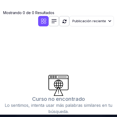
(0)
Clases en vivo por iniciarse
Mostrando 0 de 0 Resultados
(0)
Clases en vivo ya iniciadas
Publicación reciente
(0)
3. CONFERENCIAS
(0)
Conferencias por iniciar
(0)
Conferencias ya iniciadas
(0)
4. RESOLUCIÓN DE TAREAS, TRABAJOS Y PROBLEMAS
ACADÉMICOS
(0)
Banco de Preguntas
(0)
Exámenes
(0)
Tareas o trabajos de investigación ( monografías,
tesis, casos clínicos, etc.)
Curso no encontrado
(0)
Resolver tareas o preguntas, hacer trabajos
Lo sentimos, intenta usar más palabras similares en tu
académicos o de investigación (monografías y otros)
búsqueda.