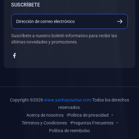
SUSCRÍBETE
(0)
Libros de Desarrollo Web y Móvil
(0)
Libros de Programación
(0)
Libros de Edición, Diseño Gráfico e Ilustración
Suscríbete a nuestro boletín informativo para recibir las
(0)
Libros de Informática
últimas novedades y promociones.
(0)
Libros de Administración, Gestión Pública y Marketing
(0)
Libros de Arquitectura e Ingeniería Civil
(0)
Libros de Ingeniería de Sistemas
(0)
Libros de Ingeniería de Software
(0)
Libros de Ciencia de Datos
Copyright ©2026
www.yachaysuntur.com
Todos los derechos
(0)
Libros de Computación Científica
reservados.
Acerca de nosotros
Política de privacidad
(0)
Libros de Mecatrónica
Términos y Condiciones
Preguntas Frecuentes
(0)
Libros de Robótica
Política de reembolso