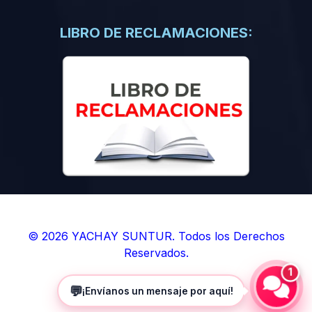
(0)
Libros de Inteligencia Artificial
(0)
Libros de Idiomas
LIBRO DE RECLAMACIONES:
(0)
9. BOLETINES
(0)
Boletines en Ciencias
(0)
Boletines en Ingenierías
(0)
Boletines en Humanidades
(0)
10. REVISTAS
(0)
Revistas en Ciencias
(0)
Revistas en Ingenierías
(0)
Revistas en Humanidades
© 2026 YACHAY SUNTUR. Todos los Derechos
Reservados.
(0)
11. SOFTWARE
1
(0)
Sistemas Operativos
💬
¡Envíanos un mensaje por aquí!
(0)
Aplicaciones