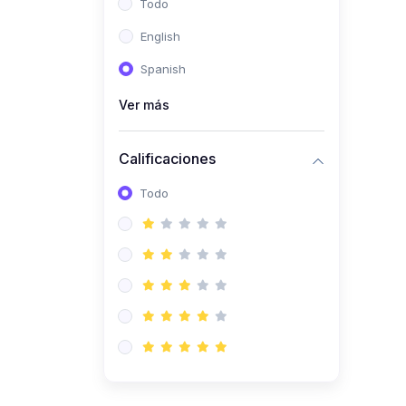
Todo
(0)
Ingeniería de Sistemas
English
(0)
Ingeniería de Software
Spanish
(0)
Ciencia de Datos
Ver más
(0)
Computación Científica
(0)
Ingeniería Mecatrónica
Calificaciones
(0)
Robótica
Todo
(0)
Inteligencia Artificial
(0)
Idiomas
(0)
Lenguaje
(0)
Literatura
(0)
Filosofía
(0)
Psicología