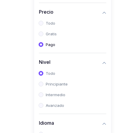
(0)
Historia
Precio
(0)
Arte y Música
Todo
(0)
Desarrollo Web
Gratis
(0)
Desarrollo Móvil
Pago
(0)
Lenguajes de
Programación
Nivel
(0)
Desarrollo de Videojuegos
Todo
(0)
Edición, Diseño Gráfico e
Principiante
Ilustración
(0)
Intermedio
Informática
(0)
Avanzado
Administración, Gestión
Pública y Marketing
Idioma
(0)
Arquitectura e Ingeniería
Civil