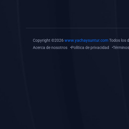
(0)
Tareas o trabajos de
investigación (
monografías, tesis, casos
clínicos, etc.)
(0)
Resolver tareas o
Copyright ©2026
www.yachaysuntur.com
Todos los 
preguntas, hacer trabajos
Acerca de nosotros
Política de privacidad
Términos
académicos o de
investigación (monografías
y otros)
(0)
5. REFORZAMIENTO
ACADÉMICO
(0)
Reforzamiento Personal
(0)
Reforzamiento Grupal
(0)
6. ASESORÍA
(0)
Asesoría Educación
Primaria