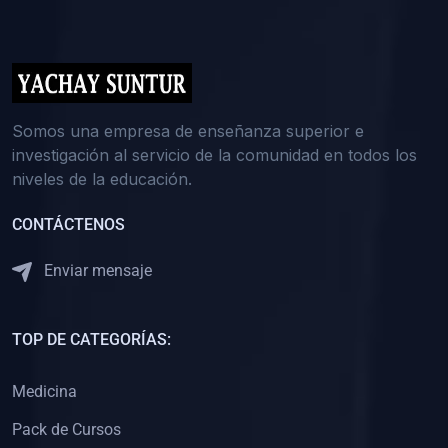
(0)
5. REFORZAMIENTO ACADÉMICO
(0)
Reforzamiento Personal
(0)
Reforzamiento Grupal
(0)
6. ASESORÍA
Somos una empresa de enseñanza superior e
investigación al servicio de la comunidad en todos los
(0)
Asesoría Educación Primaria
niveles de la educación.
(0)
Asesoría Educación Secundaria
CONTÁCTENOS
(0)
Asesoría Educación Preuniversitaria
(0)
Asesoría Educación Universitaria o Pregrado
Enviar mensaje
(0)
Asesoría Educación Postgrado
(0)
7. CAPACITACIÓN DOCENTE
TOP DE CATEGORÍAS:
(0)
Capacitación Docentes de Educación Primaria
Medicina
(0)
Capacitación Docentes de Educación Secundaria
Pack de Cursos
(0)
Capacitación Docentes de Preparación Preuniversitaria