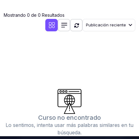
(0)
Clases en vivo por iniciarse
Mostrando 0 de 0 Resultados
(0)
Clases en vivo ya iniciadas
Publicación reciente
(0)
3. CONFERENCIAS
(0)
Conferencias por iniciar
(0)
Conferencias ya iniciadas
(0)
4. RESOLUCIÓN DE TAREAS, TRABAJOS Y PROBLEMAS
ACADÉMICOS
(0)
Banco de Preguntas
(0)
Exámenes
(0)
Tareas o trabajos de investigación ( monografías,
tesis, casos clínicos, etc.)
Curso no encontrado
(0)
Resolver tareas o preguntas, hacer trabajos
Lo sentimos, intenta usar más palabras similares en tu
académicos o de investigación (monografías y otros)
búsqueda.