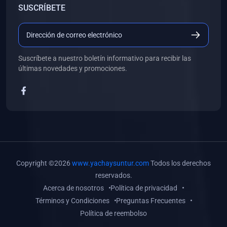
SUSCRÍBETE
(0)
Libros de Desarrollo Web y Móvil
(0)
Libros de Programación
(0)
Libros de Edición, Diseño Gráfico e Ilustración
Suscríbete a nuestro boletín informativo para recibir las
(0)
Libros de Informática
últimas novedades y promociones.
(0)
Libros de Administración, Gestión Pública y Marketing
(0)
Libros de Arquitectura e Ingeniería Civil
(0)
Libros de Ingeniería de Sistemas
(0)
Libros de Ingeniería de Software
(0)
Libros de Ciencia de Datos
Copyright ©2026
www.yachaysuntur.com
Todos los derechos
(0)
Libros de Computación Científica
reservados.
Acerca de nosotros
Política de privacidad
(0)
Libros de Mecatrónica
Términos y Condiciones
Preguntas Frecuentes
(0)
Libros de Robótica
Política de reembolso