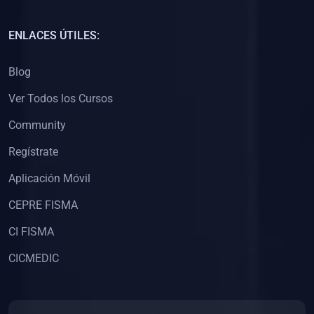
(0)
Capacitación Docentes Universitarios
ENLACES ÚTILES:
(0)
8. LIBROS
Blog
(0)
Libros de Matemáticas
Ver Todos los Cursos
(0)
Libros de Estadística
Community
(0)
Libros de Física
(0)
Libros de Química
Regístrate
(0)
Libros de Biología
Aplicación Móvil
(0)
Libros de Medicina
CEPRE FISMA
(0)
Libros de Economía
CI FISMA
(0)
Libros de Derecho
CICMEDIC
(0)
Libros de Historia
(0)
Libros de Arte y Música