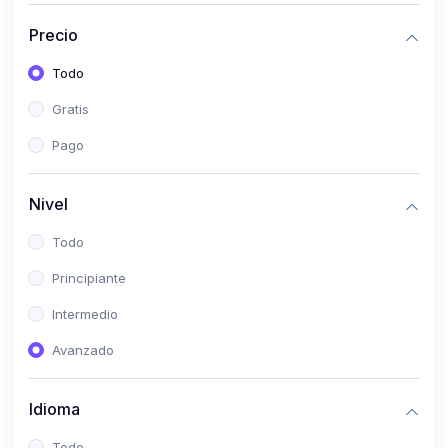
(0)
Historia
Precio
(0)
Arte y Música
Todo
(0)
Desarrollo Web
Gratis
(0)
Desarrollo Móvil
Pago
(0)
Lenguajes de Programación
(0)
Desarrollo de Videojuegos
Nivel
(0)
Edición, Diseño Gráfico e Ilustración
Todo
(0)
Informática
Principiante
(0)
Administración, Gestión Pública y Marketing
Intermedio
(0)
Arquitectura e Ingeniería Civil
Avanzado
(0)
Ingeniería de Sistemas
Idioma
(0)
Ingeniería de Software
(0)
Ciencia de Datos
Todo