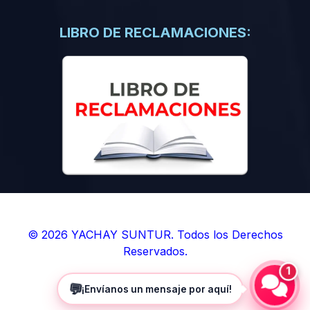
(0)
Libros de Inteligencia Artificial
(0)
Libros de Idiomas
LIBRO DE RECLAMACIONES:
(0)
9. BOLETINES
(0)
Boletines en Ciencias
(0)
Boletines en Ingenierías
(0)
Boletines en Humanidades
(0)
10. REVISTAS
(0)
Revistas en Ciencias
(0)
Revistas en Ingenierías
(0)
Revistas en Humanidades
© 2026 YACHAY SUNTUR. Todos los Derechos
Reservados.
(0)
11. SOFTWARE
1
(0)
Sistemas Operativos
💬
¡Envíanos un mensaje por aquí!
(0)
Aplicaciones