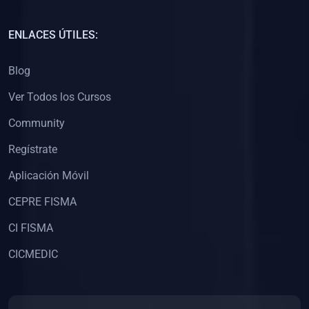
(0)
Capacitación Docentes Universitarios
ENLACES ÚTILES:
(0)
8. LIBROS
Blog
(0)
Libros de Matemáticas
Ver Todos los Cursos
(0)
Libros de Estadística
Community
(0)
Libros de Física
(0)
Libros de Química
Regístrate
(0)
Libros de Biología
Aplicación Móvil
(0)
Libros de Medicina
CEPRE FISMA
(0)
Libros de Economía
CI FISMA
(0)
Libros de Derecho
CICMEDIC
(0)
Libros de Historia
(0)
Libros de Arte y Música