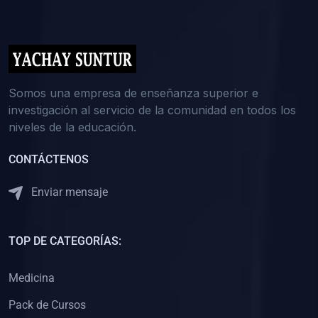
(0)
5. REFORZAMIENTO ACADÉMICO
(0)
Reforzamiento Personal
(0)
Reforzamiento Grupal
(0)
6. ASESORÍA
Somos una empresa de enseñanza superior e
investigación al servicio de la comunidad en todos los
(0)
Asesoría Educación Primaria
niveles de la educación.
(0)
Asesoría Educación Secundaria
CONTÁCTENOS
(0)
Asesoría Educación Preuniversitaria
(0)
Asesoría Educación Universitaria o Pregrado
Enviar mensaje
(0)
Asesoría Educación Postgrado
(0)
7. CAPACITACIÓN DOCENTE
TOP DE CATEGORÍAS:
(0)
Capacitación Docentes de Educación Primaria
Medicina
(0)
Capacitación Docentes de Educación Secundaria
Pack de Cursos
(0)
Capacitación Docentes de Preparación Preuniversitaria