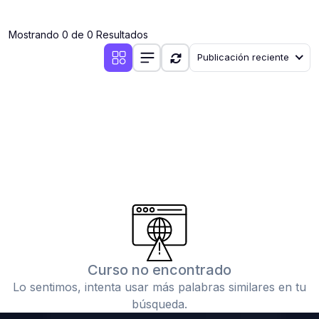
(0)
Clases en vivo por iniciarse
Mostrando 0 de 0 Resultados
(0)
Clases en vivo ya iniciadas
Publicación reciente
(0)
3. CONFERENCIAS
(0)
Conferencias por iniciar
(0)
Conferencias ya iniciadas
(0)
4. RESOLUCIÓN DE TAREAS, TRABAJOS Y PROBLEMAS
ACADÉMICOS
(0)
Banco de Preguntas
(0)
Exámenes
(0)
Tareas o trabajos de investigación ( monografías,
tesis, casos clínicos, etc.)
Curso no encontrado
(0)
Resolver tareas o preguntas, hacer trabajos
Lo sentimos, intenta usar más palabras similares en tu
académicos o de investigación (monografías y otros)
búsqueda.