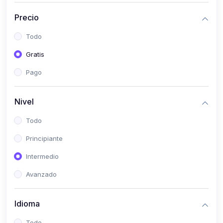
(0)
Historia
Precio
(0)
Arte y Música
Todo
(0)
Desarrollo Web
Gratis
(0)
Desarrollo Móvil
Pago
(0)
Lenguajes de Programación
(0)
Desarrollo de Videojuegos
Nivel
(0)
Edición, Diseño Gráfico e Ilustración
Todo
(0)
Informática
Principiante
(0)
Administración, Gestión Pública y Marketing
Intermedio
(0)
Arquitectura e Ingeniería Civil
Avanzado
(0)
Ingeniería de Sistemas
Idioma
(0)
Ingeniería de Software
(0)
Ciencia de Datos
Todo