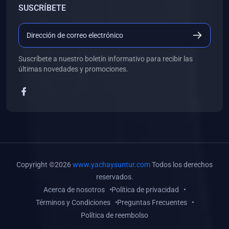
SUSCRÍBETE
(0)
Libros de Desarrollo Web y Móvil
(0)
Libros de Programación
(0)
Libros de Edición, Diseño Gráfico e Ilustración
Suscríbete a nuestro boletín informativo para recibir las
(0)
Libros de Informática
últimas novedades y promociones.
(0)
Libros de Administración, Gestión Pública y Marketing
(0)
Libros de Arquitectura e Ingeniería Civil
(0)
Libros de Ingeniería de Sistemas
(0)
Libros de Ingeniería de Software
(0)
Libros de Ciencia de Datos
Copyright ©2026
www.yachaysuntur.com
Todos los derechos
(0)
Libros de Computación Científica
reservados.
Acerca de nosotros
Política de privacidad
(0)
Libros de Mecatrónica
Términos y Condiciones
Preguntas Frecuentes
(0)
Libros de Robótica
Política de reembolso