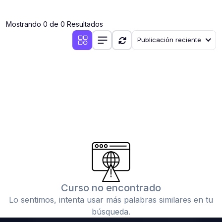
(0)
Clases en vivo por iniciarse
Mostrando 0 de 0 Resultados
(0)
Clases en vivo ya iniciadas
Publicación reciente
(0)
3. CONFERENCIAS
(0)
Conferencias por iniciar
(0)
Conferencias ya iniciadas
(0)
4. RESOLUCIÓN DE TAREAS, TRABAJOS Y PROBLEMAS
ACADÉMICOS
(0)
Banco de Preguntas
(0)
Exámenes
(0)
Tareas o trabajos de investigación ( monografías,
tesis, casos clínicos, etc.)
Curso no encontrado
(0)
Resolver tareas o preguntas, hacer trabajos
Lo sentimos, intenta usar más palabras similares en tu
académicos o de investigación (monografías y otros)
búsqueda.