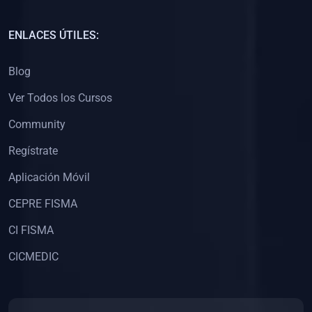
(0)
Capacitación Docentes Universitarios
ENLACES ÚTILES:
(0)
8. LIBROS
Blog
(0)
Libros de Matemáticas
Ver Todos los Cursos
(0)
Libros de Estadística
Community
(0)
Libros de Física
(0)
Libros de Química
Regístrate
(0)
Libros de Biología
Aplicación Móvil
(0)
Libros de Medicina
CEPRE FISMA
(0)
Libros de Economía
CI FISMA
(0)
Libros de Derecho
CICMEDIC
(0)
Libros de Historia
(0)
Libros de Arte y Música