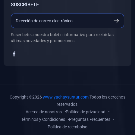
SUSCRÍBETE
(0)
Libros de Desarrollo Web y Móvil
(0)
Libros de Programación
(0)
Libros de Edición, Diseño Gráfico e Ilustración
Suscríbete a nuestro boletín informativo para recibir las
(0)
Libros de Informática
últimas novedades y promociones.
(0)
Libros de Administración, Gestión Pública y Marketing
(0)
Libros de Arquitectura e Ingeniería Civil
(0)
Libros de Ingeniería de Sistemas
(0)
Libros de Ingeniería de Software
(0)
Libros de Ciencia de Datos
Copyright ©2026
www.yachaysuntur.com
Todos los derechos
(0)
Libros de Computación Científica
reservados.
Acerca de nosotros
Política de privacidad
(0)
Libros de Mecatrónica
Términos y Condiciones
Preguntas Frecuentes
(0)
Libros de Robótica
Política de reembolso