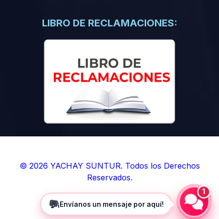
(0)
Libros de Inteligencia Artificial
(0)
Libros de Idiomas
LIBRO DE RECLAMACIONES:
(0)
9. BOLETINES
(0)
Boletines en Ciencias
(0)
Boletines en Ingenierías
(0)
Boletines en Humanidades
(0)
10. REVISTAS
(0)
Revistas en Ciencias
(0)
Revistas en Ingenierías
(0)
Revistas en Humanidades
© 2026 YACHAY SUNTUR. Todos los Derechos
Reservados.
(0)
11. SOFTWARE
1
(0)
Sistemas Operativos
💬
¡Envíanos un mensaje por aquí!
(0)
Aplicaciones