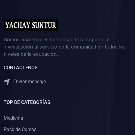
(0)
5. REFORZAMIENTO ACADÉMICO
(0)
Reforzamiento Personal
(0)
Reforzamiento Grupal
(0)
6. ASESORÍA
Somos una empresa de enseñanza superior e
investigación al servicio de la comunidad en todos los
(0)
Asesoría Educación Primaria
niveles de la educación.
(0)
Asesoría Educación Secundaria
CONTÁCTENOS
(0)
Asesoría Educación Preuniversitaria
(0)
Asesoría Educación Universitaria o Pregrado
Enviar mensaje
(0)
Asesoría Educación Postgrado
(0)
7. CAPACITACIÓN DOCENTE
TOP DE CATEGORÍAS:
(0)
Capacitación Docentes de Educación Primaria
Medicina
(0)
Capacitación Docentes de Educación Secundaria
Pack de Cursos
(0)
Capacitación Docentes de Preparación Preuniversitaria