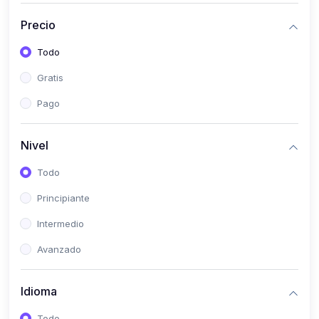
(0)
Historia
Precio
(0)
Arte y Música
Todo
(0)
Desarrollo Web
Gratis
(0)
Desarrollo Móvil
Pago
(0)
Lenguajes de Programación
(0)
Desarrollo de Videojuegos
Nivel
(0)
Edición, Diseño Gráfico e Ilustración
Todo
(0)
Informática
Principiante
(0)
Administración, Gestión Pública y Marketing
Intermedio
(0)
Arquitectura e Ingeniería Civil
Avanzado
(0)
Ingeniería de Sistemas
Idioma
(0)
Ingeniería de Software
(0)
Ciencia de Datos
Todo