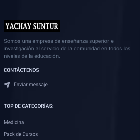
(0)
5. REFORZAMIENTO ACADÉMICO
(0)
Reforzamiento Personal
(0)
Reforzamiento Grupal
(0)
6. ASESORÍA
Somos una empresa de enseñanza superior e
investigación al servicio de la comunidad en todos los
(0)
Asesoría Educación Primaria
niveles de la educación.
(0)
Asesoría Educación Secundaria
CONTÁCTENOS
(0)
Asesoría Educación Preuniversitaria
(0)
Asesoría Educación Universitaria o Pregrado
Enviar mensaje
(0)
Asesoría Educación Postgrado
(0)
7. CAPACITACIÓN DOCENTE
TOP DE CATEGORÍAS:
(0)
Capacitación Docentes de Educación Primaria
Medicina
(0)
Capacitación Docentes de Educación Secundaria
Pack de Cursos
(0)
Capacitación Docentes de Preparación Preuniversitaria