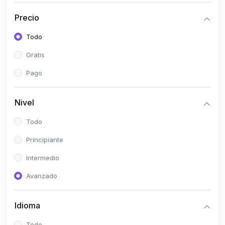
(0)
Historia
Precio
(0)
Arte y Música
Todo
(0)
Desarrollo Web
Gratis
(0)
Desarrollo Móvil
Pago
(0)
Lenguajes de Programación
(0)
Desarrollo de Videojuegos
Nivel
(0)
Edición, Diseño Gráfico e Ilustración
Todo
(0)
Informática
Principiante
(0)
Administración, Gestión Pública y Marketing
Intermedio
(0)
Arquitectura e Ingeniería Civil
Avanzado
(0)
Ingeniería de Sistemas
Idioma
(0)
Ingeniería de Software
(0)
Ciencia de Datos
Todo