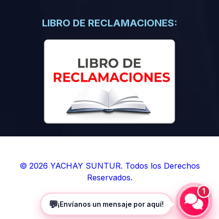
(0)
Libros de Inteligencia Artificial
(0)
Libros de Idiomas
LIBRO DE RECLAMACIONES:
(0)
9. BOLETINES
(0)
Boletines en Ciencias
(0)
Boletines en Ingenierías
(0)
Boletines en Humanidades
(0)
10. REVISTAS
(0)
Revistas en Ciencias
(0)
Revistas en Ingenierías
(0)
Revistas en Humanidades
© 2026 YACHAY SUNTUR. Todos los Derechos
Reservados.
(0)
11. SOFTWARE
1
(0)
Sistemas Operativos
💬
¡Envíanos un mensaje por aquí!
(0)
Aplicaciones