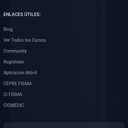
(0)
Capacitación Docentes Universitarios
ENLACES ÚTILES:
(0)
8. LIBROS
Blog
(0)
Libros de Matemáticas
Ver Todos los Cursos
(0)
Libros de Estadística
Community
(0)
Libros de Física
(0)
Libros de Química
Regístrate
(0)
Libros de Biología
Aplicación Móvil
(0)
Libros de Medicina
CEPRE FISMA
(0)
Libros de Economía
CI FISMA
(0)
Libros de Derecho
CICMEDIC
(0)
Libros de Historia
(0)
Libros de Arte y Música