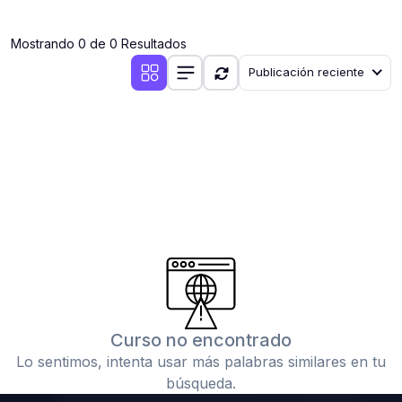
(0)
Clases en vivo por iniciarse
Mostrando 0 de 0 Resultados
(0)
Clases en vivo ya iniciadas
Publicación reciente
(0)
3. CONFERENCIAS
(0)
Conferencias por iniciar
(0)
Conferencias ya iniciadas
(0)
4. RESOLUCIÓN DE TAREAS, TRABAJOS Y PROBLEMAS
ACADÉMICOS
(0)
Banco de Preguntas
(0)
Exámenes
(0)
Tareas o trabajos de investigación ( monografías,
tesis, casos clínicos, etc.)
Curso no encontrado
(0)
Resolver tareas o preguntas, hacer trabajos
Lo sentimos, intenta usar más palabras similares en tu
académicos o de investigación (monografías y otros)
búsqueda.