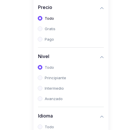
(0)
Historia
Precio
(0)
Arte y Música
Todo
(0)
Desarrollo Web
Gratis
(0)
Desarrollo Móvil
Pago
(0)
Lenguajes de
Programación
Nivel
(0)
Desarrollo de Videojuegos
Todo
(0)
Edición, Diseño Gráfico e
Principiante
Ilustración
(0)
Intermedio
Informática
(0)
Avanzado
Administración, Gestión
Pública y Marketing
Idioma
(0)
Arquitectura e Ingeniería
Civil
Todo