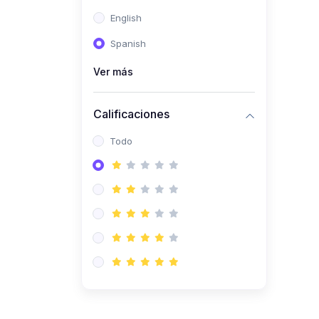
(0)
Ingeniería de Sistemas
English
(0)
Ingeniería de Software
Spanish
(0)
Ciencia de Datos
Ver más
(0)
Computación Científica
(0)
Ingeniería Mecatrónica
Calificaciones
(0)
Robótica
Todo
(0)
Inteligencia Artificial
(0)
Idiomas
(0)
Lenguaje
(0)
Literatura
(0)
Filosofía
(0)
Psicología
(0)
Educación Cívica