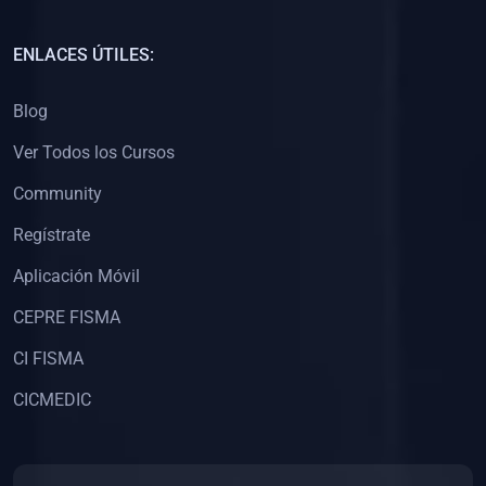
(0)
Capacitación Docentes Universitarios
ENLACES ÚTILES:
(0)
8. LIBROS
Blog
(0)
Libros de Matemáticas
Ver Todos los Cursos
(0)
Libros de Estadística
Community
(0)
Libros de Física
(0)
Libros de Química
Regístrate
(0)
Libros de Biología
Aplicación Móvil
(0)
Libros de Medicina
CEPRE FISMA
(0)
Libros de Economía
CI FISMA
(0)
Libros de Derecho
CICMEDIC
(0)
Libros de Historia
(0)
Libros de Arte y Música