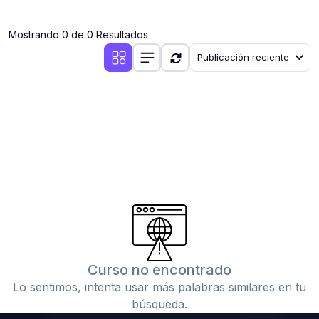
(0)
Clases en vivo por iniciarse
Mostrando 0 de 0 Resultados
(0)
Clases en vivo ya iniciadas
Publicación reciente
(0)
3. CONFERENCIAS
(0)
Conferencias por iniciar
(0)
Conferencias ya iniciadas
(0)
4. RESOLUCIÓN DE TAREAS, TRABAJOS Y PROBLEMAS
ACADÉMICOS
(0)
Banco de Preguntas
(0)
Exámenes
(0)
Tareas o trabajos de investigación ( monografías,
tesis, casos clínicos, etc.)
Curso no encontrado
(0)
Resolver tareas o preguntas, hacer trabajos
Lo sentimos, intenta usar más palabras similares en tu
académicos o de investigación (monografías y otros)
búsqueda.