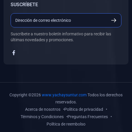
SUSCRÍBETE
(0)
Libros de Desarrollo Web y Móvil
(0)
Libros de Programación
(0)
Libros de Edición, Diseño Gráfico e Ilustración
Suscríbete a nuestro boletín informativo para recibir las
(0)
Libros de Informática
últimas novedades y promociones.
(0)
Libros de Administración, Gestión Pública y Marketing
(0)
Libros de Arquitectura e Ingeniería Civil
(0)
Libros de Ingeniería de Sistemas
(0)
Libros de Ingeniería de Software
(0)
Libros de Ciencia de Datos
Copyright ©2026
www.yachaysuntur.com
Todos los derechos
(0)
Libros de Computación Científica
reservados.
Acerca de nosotros
Política de privacidad
(0)
Libros de Mecatrónica
Términos y Condiciones
Preguntas Frecuentes
(0)
Libros de Robótica
Política de reembolso