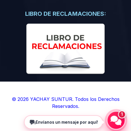
(0)
Libros de Inteligencia Artificial
(0)
Libros de Idiomas
LIBRO DE RECLAMACIONES:
(0)
9. BOLETINES
(0)
Boletines en Ciencias
(0)
Boletines en Ingenierías
(0)
Boletines en Humanidades
(0)
10. REVISTAS
(0)
Revistas en Ciencias
(0)
Revistas en Ingenierías
(0)
Revistas en Humanidades
© 2026 YACHAY SUNTUR. Todos los Derechos
Reservados.
(0)
11. SOFTWARE
1
(0)
Sistemas Operativos
💬
¡Envíanos un mensaje por aquí!
(0)
Aplicaciones