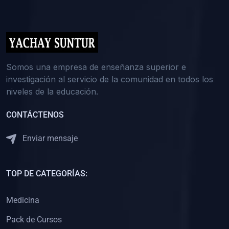
(0)
5. REFORZAMIENTO ACADÉMICO
(0)
Reforzamiento Personal
(0)
Reforzamiento Grupal
(0)
6. ASESORÍA
Somos una empresa de enseñanza superior e
investigación al servicio de la comunidad en todos los
(0)
Asesoría Educación Primaria
niveles de la educación.
(0)
Asesoría Educación Secundaria
CONTÁCTENOS
(0)
Asesoría Educación Preuniversitaria
(0)
Asesoría Educación Universitaria o Pregrado
Enviar mensaje
(0)
Asesoría Educación Postgrado
(0)
7. CAPACITACIÓN DOCENTE
TOP DE CATEGORÍAS:
(0)
Capacitación Docentes de Educación Primaria
Medicina
(0)
Capacitación Docentes de Educación Secundaria
Pack de Cursos
(0)
Capacitación Docentes de Preparación Preuniversitaria