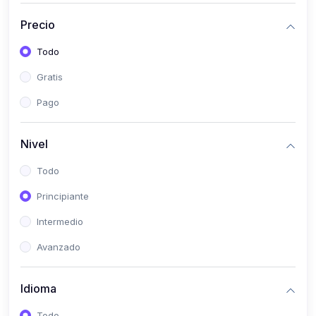
(0)
Historia
Precio
(0)
Arte y Música
Todo
(0)
Desarrollo Web
Gratis
(0)
Desarrollo Móvil
Pago
(0)
Lenguajes de Programación
(0)
Desarrollo de Videojuegos
Nivel
(0)
Edición, Diseño Gráfico e Ilustración
Todo
(0)
Informática
Principiante
(0)
Administración, Gestión Pública y Marketing
Intermedio
(0)
Arquitectura e Ingeniería Civil
Avanzado
(0)
Ingeniería de Sistemas
Idioma
(0)
Ingeniería de Software
(0)
Ciencia de Datos
Todo