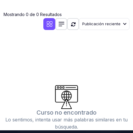
(0)
Clases en vivo por iniciarse
Mostrando 0 de 0 Resultados
(0)
Clases en vivo ya iniciadas
Publicación reciente
(0)
3. CONFERENCIAS
(0)
Conferencias por iniciar
(0)
Conferencias ya iniciadas
(0)
4. RESOLUCIÓN DE TAREAS, TRABAJOS Y PROBLEMAS
ACADÉMICOS
(0)
Banco de Preguntas
(0)
Exámenes
(0)
Tareas o trabajos de investigación ( monografías,
tesis, casos clínicos, etc.)
Curso no encontrado
(0)
Resolver tareas o preguntas, hacer trabajos
Lo sentimos, intenta usar más palabras similares en tu
académicos o de investigación (monografías y otros)
búsqueda.