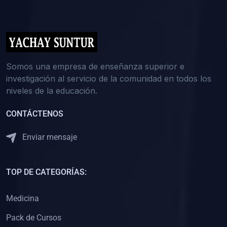
(0)
5. REFORZAMIENTO ACADÉMICO
(0)
Reforzamiento Personal
(0)
Reforzamiento Grupal
(0)
6. ASESORÍA
Somos una empresa de enseñanza superior e
investigación al servicio de la comunidad en todos los
(0)
Asesoría Educación Primaria
niveles de la educación.
(0)
Asesoría Educación Secundaria
CONTÁCTENOS
(0)
Asesoría Educación Preuniversitaria
(0)
Asesoría Educación Universitaria o Pregrado
Enviar mensaje
(0)
Asesoría Educación Postgrado
(0)
7. CAPACITACIÓN DOCENTE
TOP DE CATEGORÍAS:
(0)
Capacitación Docentes de Educación Primaria
Medicina
(0)
Capacitación Docentes de Educación Secundaria
Pack de Cursos
(0)
Capacitación Docentes de Preparación Preuniversitaria