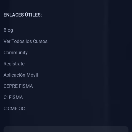
(0)
Capacitación Docentes Universitarios
ENLACES ÚTILES:
(0)
8. LIBROS
Blog
(0)
Libros de Matemáticas
Ver Todos los Cursos
(0)
Libros de Estadística
Community
(0)
Libros de Física
(0)
Libros de Química
Regístrate
(0)
Libros de Biología
Aplicación Móvil
(0)
Libros de Medicina
CEPRE FISMA
(0)
Libros de Economía
CI FISMA
(0)
Libros de Derecho
CICMEDIC
(0)
Libros de Historia
(0)
Libros de Arte y Música