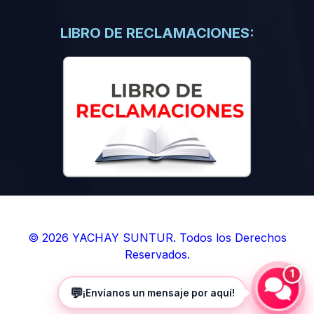
(0)
Libros de Inteligencia Artificial
(0)
Libros de Idiomas
LIBRO DE RECLAMACIONES:
(0)
9. BOLETINES
(0)
Boletines en Ciencias
(0)
Boletines en Ingenierías
(0)
Boletines en Humanidades
(0)
10. REVISTAS
(0)
Revistas en Ciencias
(0)
Revistas en Ingenierías
(0)
Revistas en Humanidades
© 2026 YACHAY SUNTUR. Todos los Derechos
Reservados.
(0)
11. SOFTWARE
1
(0)
Sistemas Operativos
💬
¡Envíanos un mensaje por aquí!
(0)
Aplicaciones