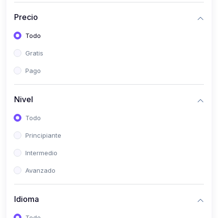
(0)
Historia
Precio
(0)
Arte y Música
Todo
(0)
Desarrollo Web
Gratis
(0)
Desarrollo Móvil
Pago
(0)
Lenguajes de Programación
(0)
Desarrollo de Videojuegos
Nivel
(0)
Edición, Diseño Gráfico e Ilustración
Todo
(0)
Informática
Principiante
(0)
Administración, Gestión Pública y Marketing
Intermedio
(0)
Arquitectura e Ingeniería Civil
Avanzado
(0)
Ingeniería de Sistemas
Idioma
(0)
Ingeniería de Software
(0)
Ciencia de Datos
Todo