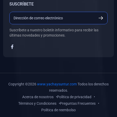
SUSCRÍBETE
(0)
Libros de Desarrollo Web y Móvil
(0)
Libros de Programación
(0)
Libros de Edición, Diseño Gráfico e Ilustración
Suscríbete a nuestro boletín informativo para recibir las
(0)
Libros de Informática
últimas novedades y promociones.
(0)
Libros de Administración, Gestión Pública y Marketing
(0)
Libros de Arquitectura e Ingeniería Civil
(0)
Libros de Ingeniería de Sistemas
(0)
Libros de Ingeniería de Software
(0)
Libros de Ciencia de Datos
Copyright ©2026
www.yachaysuntur.com
Todos los derechos
(0)
Libros de Computación Científica
reservados.
Acerca de nosotros
Política de privacidad
(0)
Libros de Mecatrónica
Términos y Condiciones
Preguntas Frecuentes
(0)
Libros de Robótica
Política de reembolso