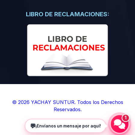
(0)
Libros de Inteligencia Artificial
(0)
Libros de Idiomas
LIBRO DE RECLAMACIONES:
(0)
9. BOLETINES
(0)
Boletines en Ciencias
(0)
Boletines en Ingenierías
(0)
Boletines en Humanidades
(0)
10. REVISTAS
(0)
Revistas en Ciencias
(0)
Revistas en Ingenierías
(0)
Revistas en Humanidades
© 2026 YACHAY SUNTUR. Todos los Derechos
Reservados.
(0)
11. SOFTWARE
1
(0)
Sistemas Operativos
💬
¡Envíanos un mensaje por aquí!
(0)
Aplicaciones