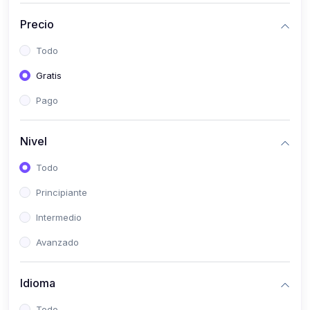
(0)
Historia
Precio
(0)
Arte y Música
Todo
(0)
Desarrollo Web
Gratis
(0)
Desarrollo Móvil
Pago
(0)
Lenguajes de Programación
(0)
Desarrollo de Videojuegos
Nivel
(0)
Edición, Diseño Gráfico e Ilustración
Todo
(0)
Informática
Principiante
(0)
Administración, Gestión Pública y Marketing
Intermedio
(0)
Arquitectura e Ingeniería Civil
Avanzado
(0)
Ingeniería de Sistemas
Idioma
(0)
Ingeniería de Software
(0)
Ciencia de Datos
Todo