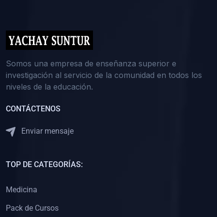
(0)
5. REFORZAMIENTO ACADÉMICO
(0)
Reforzamiento Personal
(0)
Reforzamiento Grupal
(0)
6. ASESORÍA
Somos una empresa de enseñanza superior e
investigación al servicio de la comunidad en todos los
(0)
Asesoría Educación Primaria
niveles de la educación.
(0)
Asesoría Educación Secundaria
CONTÁCTENOS
(0)
Asesoría Educación Preuniversitaria
(0)
Asesoría Educación Universitaria o Pregrado
Enviar mensaje
(0)
Asesoría Educación Postgrado
(0)
7. CAPACITACIÓN DOCENTE
TOP DE CATEGORÍAS:
(0)
Capacitación Docentes de Educación Primaria
Medicina
(0)
Capacitación Docentes de Educación Secundaria
Pack de Cursos
(0)
Capacitación Docentes de Preparación Preuniversitaria