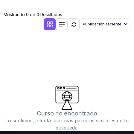
(0)
Clases en vivo por iniciarse
Mostrando 0 de 0 Resultados
(0)
Clases en vivo ya iniciadas
Publicación reciente
(0)
3. CONFERENCIAS
(0)
Conferencias por iniciar
(0)
Conferencias ya iniciadas
(0)
4. RESOLUCIÓN DE TAREAS, TRABAJOS Y PROBLEMAS
ACADÉMICOS
(0)
Banco de Preguntas
(0)
Exámenes
(0)
Tareas o trabajos de investigación ( monografías,
tesis, casos clínicos, etc.)
Curso no encontrado
(0)
Resolver tareas o preguntas, hacer trabajos
Lo sentimos, intenta usar más palabras similares en tu
académicos o de investigación (monografías y otros)
búsqueda.