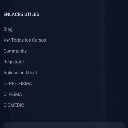
(0)
Capacitación Docentes Universitarios
ENLACES ÚTILES:
(0)
8. LIBROS
Blog
(0)
Libros de Matemáticas
Ver Todos los Cursos
(0)
Libros de Estadística
Community
(0)
Libros de Física
(0)
Libros de Química
Regístrate
(0)
Libros de Biología
Aplicación Móvil
(0)
Libros de Medicina
CEPRE FISMA
(0)
Libros de Economía
CI FISMA
(0)
Libros de Derecho
CICMEDIC
(0)
Libros de Historia
(0)
Libros de Arte y Música