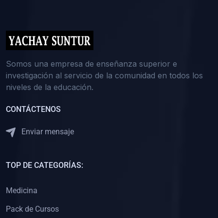
(0)
5. REFORZAMIENTO ACADÉMICO
(0)
Reforzamiento Personal
(0)
Reforzamiento Grupal
(0)
6. ASESORÍA
Somos una empresa de enseñanza superior e
investigación al servicio de la comunidad en todos los
(0)
Asesoría Educación Primaria
niveles de la educación.
(0)
Asesoría Educación Secundaria
CONTÁCTENOS
(0)
Asesoría Educación Preuniversitaria
(0)
Asesoría Educación Universitaria o Pregrado
Enviar mensaje
(0)
Asesoría Educación Postgrado
(0)
7. CAPACITACIÓN DOCENTE
TOP DE CATEGORÍAS:
(0)
Capacitación Docentes de Educación Primaria
Medicina
(0)
Capacitación Docentes de Educación Secundaria
Pack de Cursos
(0)
Capacitación Docentes de Preparación Preuniversitaria