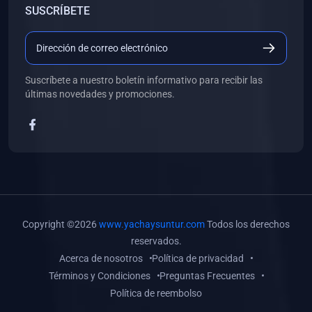
SUSCRÍBETE
(0)
Libros de Desarrollo Web y Móvil
(0)
Libros de Programación
(0)
Libros de Edición, Diseño Gráfico e Ilustración
Suscríbete a nuestro boletín informativo para recibir las
(0)
Libros de Informática
últimas novedades y promociones.
(0)
Libros de Administración, Gestión Pública y Marketing
(0)
Libros de Arquitectura e Ingeniería Civil
(0)
Libros de Ingeniería de Sistemas
(0)
Libros de Ingeniería de Software
(0)
Libros de Ciencia de Datos
Copyright ©2026
www.yachaysuntur.com
Todos los derechos
(0)
Libros de Computación Científica
reservados.
Acerca de nosotros
Política de privacidad
(0)
Libros de Mecatrónica
Términos y Condiciones
Preguntas Frecuentes
(0)
Libros de Robótica
Política de reembolso