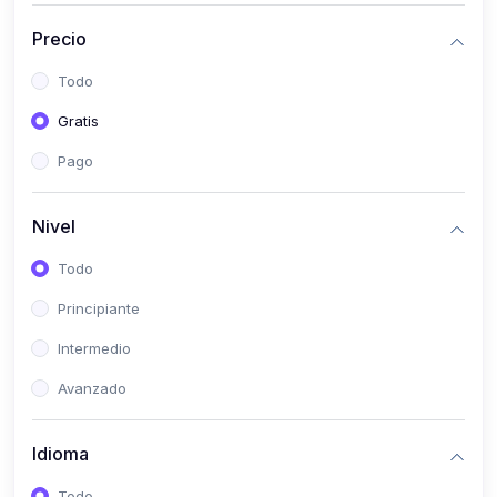
(0)
Historia
Precio
(0)
Arte y Música
Todo
(0)
Desarrollo Web
Gratis
(0)
Desarrollo Móvil
Pago
(0)
Lenguajes de Programación
(0)
Desarrollo de Videojuegos
Nivel
(0)
Edición, Diseño Gráfico e Ilustración
Todo
(0)
Informática
Principiante
(0)
Administración, Gestión Pública y Marketing
Intermedio
(0)
Arquitectura e Ingeniería Civil
Avanzado
(0)
Ingeniería de Sistemas
Idioma
(0)
Ingeniería de Software
(0)
Ciencia de Datos
Todo