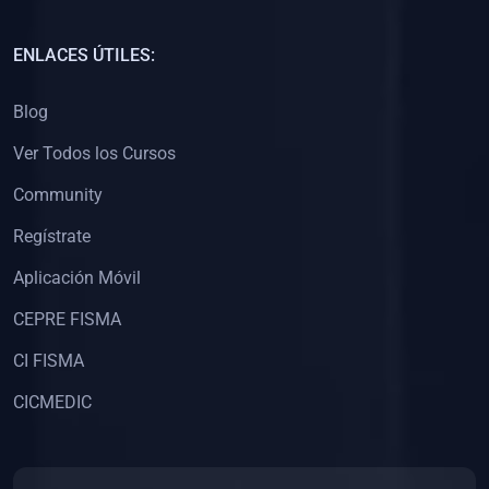
(0)
Capacitación Docentes Universitarios
ENLACES ÚTILES:
(0)
8. LIBROS
Blog
(0)
Libros de Matemáticas
Ver Todos los Cursos
(0)
Libros de Estadística
Community
(0)
Libros de Física
(0)
Libros de Química
Regístrate
(0)
Libros de Biología
Aplicación Móvil
(0)
Libros de Medicina
CEPRE FISMA
(0)
Libros de Economía
CI FISMA
(0)
Libros de Derecho
CICMEDIC
(0)
Libros de Historia
(0)
Libros de Arte y Música