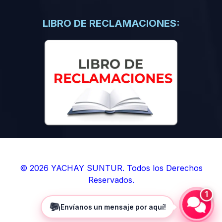
(0)
Libros de Inteligencia Artificial
(0)
Libros de Idiomas
LIBRO DE RECLAMACIONES:
(0)
9. BOLETINES
(0)
Boletines en Ciencias
(0)
Boletines en Ingenierías
(0)
Boletines en Humanidades
(0)
10. REVISTAS
(0)
Revistas en Ciencias
(0)
Revistas en Ingenierías
(0)
Revistas en Humanidades
© 2026 YACHAY SUNTUR. Todos los Derechos
Reservados.
(0)
11. SOFTWARE
1
(0)
Sistemas Operativos
💬
¡Envíanos un mensaje por aquí!
(0)
Aplicaciones