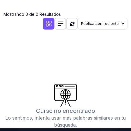
(0)
Clases en vivo por iniciarse
Mostrando 0 de 0 Resultados
(0)
Clases en vivo ya iniciadas
Publicación reciente
(0)
3. CONFERENCIAS
(0)
Conferencias por iniciar
(0)
Conferencias ya iniciadas
(0)
4. RESOLUCIÓN DE TAREAS, TRABAJOS Y PROBLEMAS
ACADÉMICOS
(0)
Banco de Preguntas
(0)
Exámenes
(0)
Tareas o trabajos de investigación ( monografías,
tesis, casos clínicos, etc.)
Curso no encontrado
(0)
Resolver tareas o preguntas, hacer trabajos
Lo sentimos, intenta usar más palabras similares en tu
académicos o de investigación (monografías y otros)
búsqueda.