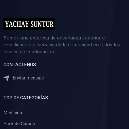
(0)
5. REFORZAMIENTO ACADÉMICO
(0)
Reforzamiento Personal
(0)
Reforzamiento Grupal
(0)
6. ASESORÍA
Somos una empresa de enseñanza superior e
investigación al servicio de la comunidad en todos los
(0)
Asesoría Educación Primaria
niveles de la educación.
(0)
Asesoría Educación Secundaria
CONTÁCTENOS
(0)
Asesoría Educación Preuniversitaria
(0)
Asesoría Educación Universitaria o Pregrado
Enviar mensaje
(0)
Asesoría Educación Postgrado
(0)
7. CAPACITACIÓN DOCENTE
TOP DE CATEGORÍAS:
(0)
Capacitación Docentes de Educación Primaria
Medicina
(0)
Capacitación Docentes de Educación Secundaria
Pack de Cursos
(0)
Capacitación Docentes de Preparación Preuniversitaria