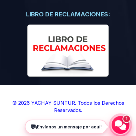
(0)
Libros de Inteligencia Artificial
(0)
Libros de Idiomas
LIBRO DE RECLAMACIONES:
(0)
9. BOLETINES
(0)
Boletines en Ciencias
(0)
Boletines en Ingenierías
(0)
Boletines en Humanidades
(0)
10. REVISTAS
(0)
Revistas en Ciencias
(0)
Revistas en Ingenierías
(0)
Revistas en Humanidades
© 2026 YACHAY SUNTUR. Todos los Derechos
Reservados.
(0)
11. SOFTWARE
1
(0)
Sistemas Operativos
💬
¡Envíanos un mensaje por aquí!
(0)
Aplicaciones