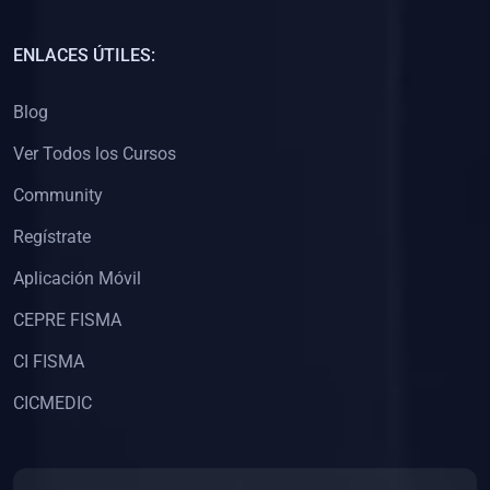
(0)
Capacitación Docentes Universitarios
ENLACES ÚTILES:
(0)
8. LIBROS
Blog
(0)
Libros de Matemáticas
Ver Todos los Cursos
(0)
Libros de Estadística
Community
(0)
Libros de Física
(0)
Libros de Química
Regístrate
(0)
Libros de Biología
Aplicación Móvil
(0)
Libros de Medicina
CEPRE FISMA
(0)
Libros de Economía
CI FISMA
(0)
Libros de Derecho
CICMEDIC
(0)
Libros de Historia
(0)
Libros de Arte y Música