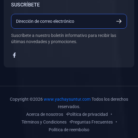
SUSCRÍBETE
(0)
Libros de Desarrollo Web y Móvil
(0)
Libros de Programación
(0)
Libros de Edición, Diseño Gráfico e Ilustración
Suscríbete a nuestro boletín informativo para recibir las
(0)
Libros de Informática
últimas novedades y promociones.
(0)
Libros de Administración, Gestión Pública y Marketing
(0)
Libros de Arquitectura e Ingeniería Civil
(0)
Libros de Ingeniería de Sistemas
(0)
Libros de Ingeniería de Software
(0)
Libros de Ciencia de Datos
Copyright ©2026
www.yachaysuntur.com
Todos los derechos
(0)
Libros de Computación Científica
reservados.
Acerca de nosotros
Política de privacidad
(0)
Libros de Mecatrónica
Términos y Condiciones
Preguntas Frecuentes
(0)
Libros de Robótica
Política de reembolso