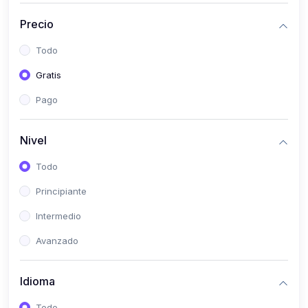
(0)
Historia
Precio
(0)
Arte y Música
Todo
(0)
Desarrollo Web
Gratis
(0)
Desarrollo Móvil
Pago
(0)
Lenguajes de Programación
(0)
Desarrollo de Videojuegos
Nivel
(0)
Edición, Diseño Gráfico e Ilustración
Todo
(0)
Informática
Principiante
(0)
Administración, Gestión Pública y Marketing
Intermedio
(0)
Arquitectura e Ingeniería Civil
Avanzado
(0)
Ingeniería de Sistemas
Idioma
(0)
Ingeniería de Software
(0)
Ciencia de Datos
Todo