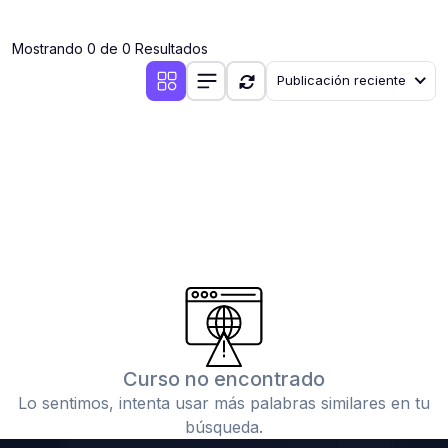
(0)
Clases en vivo por iniciarse
Mostrando 0 de 0 Resultados
(0)
Clases en vivo ya iniciadas
Publicación reciente
(0)
3. CONFERENCIAS
(0)
Conferencias por iniciar
(0)
Conferencias ya iniciadas
(0)
4. RESOLUCIÓN DE TAREAS, TRABAJOS Y PROBLEMAS
ACADÉMICOS
(0)
Banco de Preguntas
(0)
Exámenes
(0)
Tareas o trabajos de investigación ( monografías,
tesis, casos clínicos, etc.)
Curso no encontrado
(0)
Resolver tareas o preguntas, hacer trabajos
Lo sentimos, intenta usar más palabras similares en tu
académicos o de investigación (monografías y otros)
búsqueda.