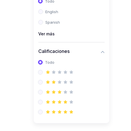
Todo
(0)
Ingeniería de Sistemas
English
(0)
Ingeniería de Software
Spanish
(0)
Ciencia de Datos
Ver más
(0)
Computación Científica
(0)
Ingeniería Mecatrónica
Calificaciones
(0)
Robótica
Todo
(0)
Inteligencia Artificial
(0)
Idiomas
(0)
Lenguaje
(0)
Literatura
(0)
Filosofía
(0)
Psicología