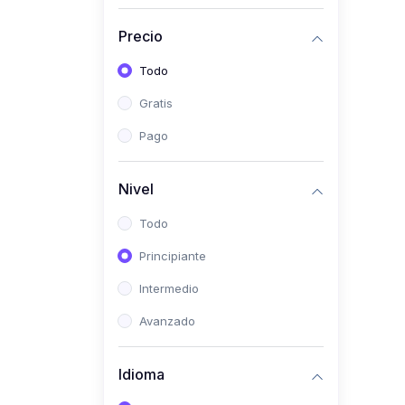
(0)
Historia
Precio
(0)
Arte y Música
Todo
(0)
Desarrollo Web
Gratis
(0)
Desarrollo Móvil
Pago
(0)
Lenguajes de
Programación
Nivel
(0)
Desarrollo de Videojuegos
Todo
(0)
Edición, Diseño Gráfico e
Principiante
Ilustración
(0)
Intermedio
Informática
(0)
Avanzado
Administración, Gestión
Pública y Marketing
Idioma
(0)
Arquitectura e Ingeniería
Civil