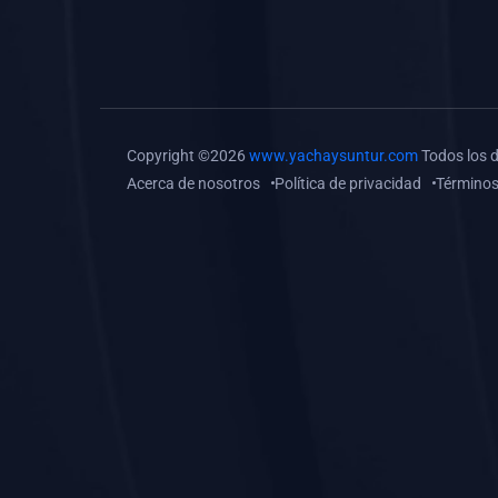
(0)
Tareas o trabajos de
investigación (
monografías, tesis, casos
clínicos, etc.)
(0)
Resolver tareas o
Copyright ©2026
www.yachaysuntur.com
Todos los 
preguntas, hacer trabajos
Acerca de nosotros
Política de privacidad
Términos
académicos o de
investigación (monografías
y otros)
(0)
5. REFORZAMIENTO
ACADÉMICO
(0)
Reforzamiento Personal
(0)
Reforzamiento Grupal
(0)
6. ASESORÍA
(0)
Asesoría Educación
Primaria