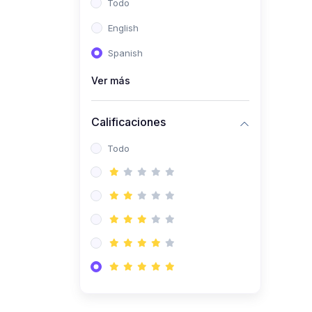
Todo
(0)
Ingeniería de Sistemas
English
(0)
Ingeniería de Software
Spanish
(0)
Ciencia de Datos
Ver más
(0)
Computación Científica
(0)
Ingeniería Mecatrónica
Calificaciones
(0)
Robótica
Todo
(0)
Inteligencia Artificial
(0)
Idiomas
(0)
Lenguaje
(0)
Literatura
(0)
Filosofía
(0)
Psicología