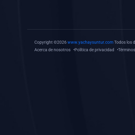
(0)
Tareas o trabajos de
investigación (
monografías, tesis, casos
clínicos, etc.)
(0)
Resolver tareas o
Copyright ©2026
www.yachaysuntur.com
Todos los 
preguntas, hacer trabajos
Acerca de nosotros
Política de privacidad
Términos
académicos o de
investigación (monografías
y otros)
(0)
5. REFORZAMIENTO
ACADÉMICO
(0)
Reforzamiento Personal
(0)
Reforzamiento Grupal
(0)
6. ASESORÍA
(0)
Asesoría Educación
Primaria