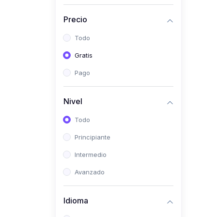
(0)
Historia
Precio
(0)
Arte y Música
Todo
(0)
Desarrollo Web
Gratis
(0)
Desarrollo Móvil
Pago
(0)
Lenguajes de
Programación
Nivel
(0)
Desarrollo de Videojuegos
Todo
(0)
Edición, Diseño Gráfico e
Principiante
Ilustración
(0)
Intermedio
Informática
(0)
Avanzado
Administración, Gestión
Pública y Marketing
Idioma
(0)
Arquitectura e Ingeniería
Civil